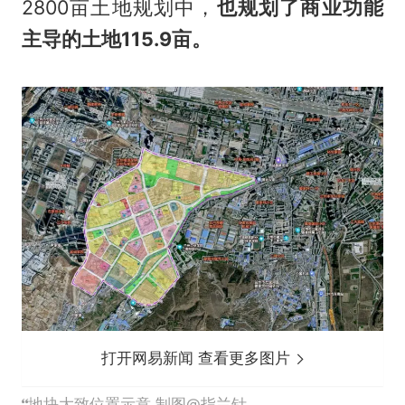
2800亩土地规划中，
也规划了商业功能
主导的土地
115.9
亩。
打开网易新闻 查看更多图片
地块大致位置示意 制图@指兰针