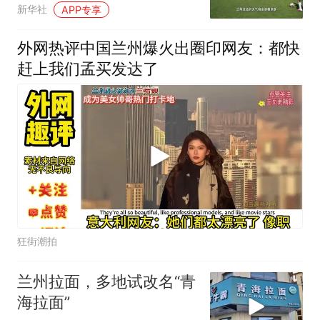
请赛兰州开赛
新华社
APP专享
外网热评中国兰州爆火出圈印网友：都快
赶上我们孟买发达了
狂街潮拍
兰州拉面，多地试改名“青
海拉面”