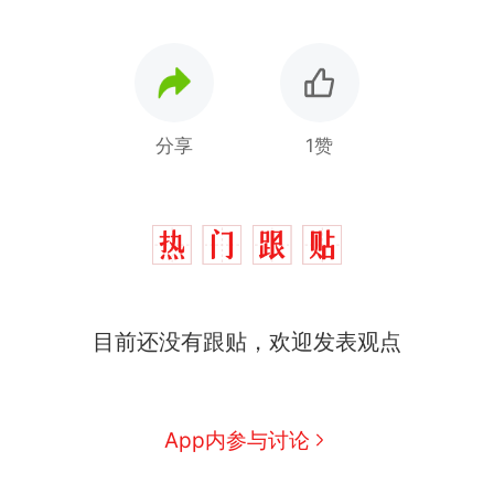
分享
1赞
那个在床头放菜刀的女孩，
热
因老师一句“跟我回家”改写了
人生
制裁瓜子饺子，美国怕什
新
么？
费大厨“全国小炒肉大王”称
目前还没有跟贴，欢迎发表观点
号，仅凭视频评出？中国烹饪
协会回应
男子上山采菌偶然发现鸡枞菌
窝，原地守1天等它长大：挖了
App内参与讨论
140多朵
美国渔民钓获鲨鱼徒手将其拽
回大海 目击者直呼震惊 （视频