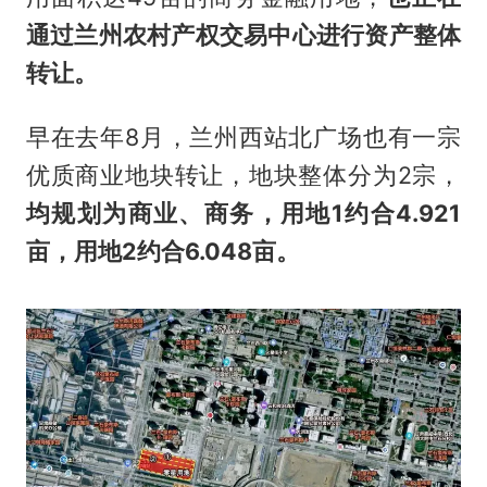
通过兰州农村产权交易中心进行资产整体
转让。
早在去年8月，兰州西站北广场也有一宗
优质商业地块转让，地块整体分为2宗，
均规划为商业、商务，用地
1
约合
4.921
亩
，用地
2
约合
6.048
亩
。