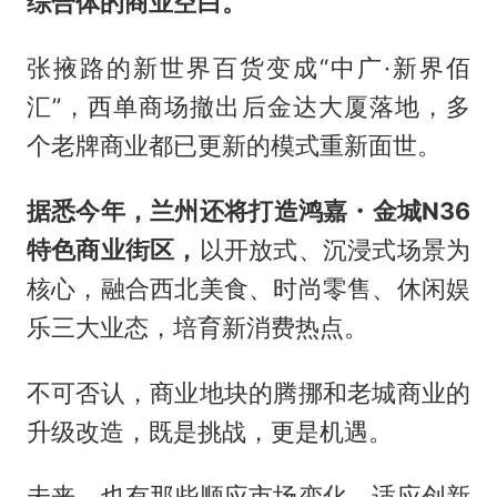
综合体的商业空白。
张掖路的新世界百货变成“中广·新界佰
汇”，西单商场撤出后金达大厦落地，多
个老牌商业都已更新的模式重新面世。
据悉今年，兰州还将打造鸿嘉・金城
N36
特色商业街区，
以开放式、沉浸式场景为
核心，融合西北美食、时尚零售、休闲娱
乐三大业态，培育新消费热点。
不可否认，商业地块的腾挪和老城商业的
升级改造，既是挑战，更是机遇。
未来，也有那些顺应市场变化、适应创新