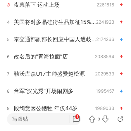
夜幕落下 运动上场
2261616
3
美国将对多晶硅衍生品加征15%关税
2241923
4
泰交通部副部长回应中国人遭歧视手势
2174266
5
改名后的“青海拉面”店
2088564
6
勒沃库森U17主帅盛赞赵松源
2029533
7
台军“汉光秀”开场闹剧多
1995457
8
段绚竞因公牺牲 年仅44岁
1989033
9
1
写跟贴
0
1岁宝宝碰坏纸巾盒 宝妈被索赔924元
1913946
10