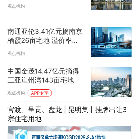
万㎡
观点机构
南通亚伦3.41亿元摘南京
栖霞26亩宅地 溢价率
6.6%
观点机构
中国金茂14.47亿元摘得
三亚崖州湾143亩宅地
观点机构
APP专享
官渡、呈贡、盘龙 | 昆明集中挂牌出让3
宗住宅用地