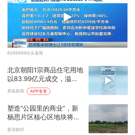
8099999街头巷尾
北京朝阳1宗商品住宅用地
以83.99亿元成交，溢价
率19.13%
界面新闻
APP专享
塑造“公园里的商业”，新
杨思片区核心区地块将从
蓝图变为现实
新浪财经