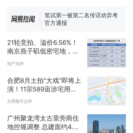
来源：参考消息）
笔试第一被第二名传话劝弃考
官方通报
那个在床头放菜刀的女孩，
热
因老师一句“跟我回家”改写了
人生
21轮竞拍、溢价6.56%！
南京燕子矶低密宅地，被
争抢
地产锐评
合肥8月土拍“大戏”即将上
演！11宗589亩涉宅用地
集中挂牌，释放了什么信
合肥楼市点评
号？
广州聚龙湾太古里旁商住
地控规调整 总建面约4.5