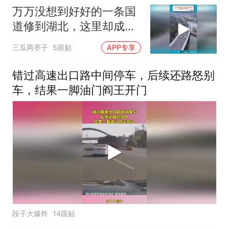
万万没想到好好的一条国
道修到湖北，这里却成了
断头路
三瓜两枣子
5跟贴
APP专享
错过高速出口路中间停车，后续还路怒别
车，结果一脚油门阎王开门
段子大爆炸
14跟贴