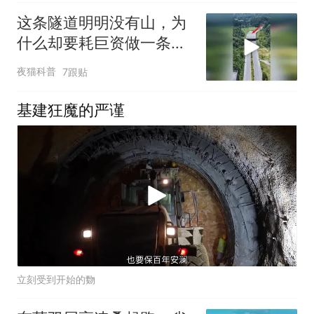
这条隧道明明没有山，为
什么却要耗巨资做一条水
泥隧道上去呢？
夜猫科普
7跟贴
基建狂魔的严谨
立刻受到开始的覅