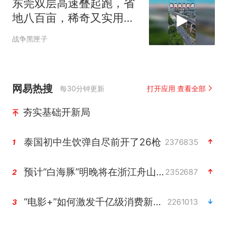
东莞双层高速叠起跑，省
地八百亩，稀奇又实用，
真的震撼
战争黑匣子
网易热搜
每30分钟更新
打开应用 查看全部
夯实基础开新局
泰国初中生饮弹自尽前开了26枪
2376835
1
预计“白海豚”明晚将在浙江舟山到福建福鼎一带沿海登陆
2352687
2
“电影+”如何激发千亿级消费新活力？
2261013
3