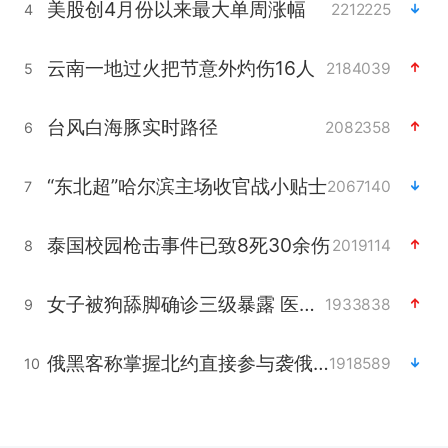
美股创4月份以来最大单周涨幅
2212225
4
云南一地过火把节意外灼伤16人
2184039
5
台风白海豚实时路径
2082358
6
“东北超”哈尔滨主场收官战小贴士
2067140
7
泰国校园枪击事件已致8死30余伤
2019114
8
女子被狗舔脚确诊三级暴露 医生回应
1933838
9
俄黑客称掌握北约直接参与袭俄证据
1918589
10