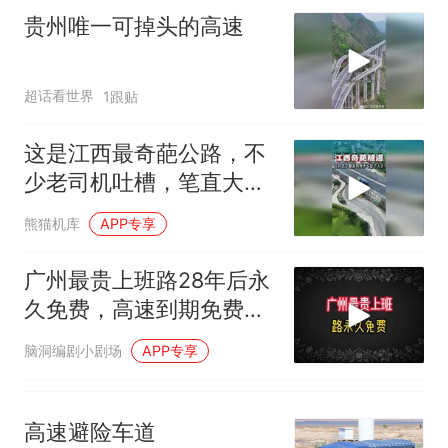
因老师一句“跟我回家”改写了
贵州唯一可掉头的高速
人生
超话看世界
1跟贴
这是江西最奇葩公路，不
少老司机吐槽，笔直大道
硬修S弯隧道
熊猫机库
APP专享
广州最贵上班路28年后永
久免费，高速到期免费潮
真的来了
脑洞编剧小剧场
APP专享
高速避险车道