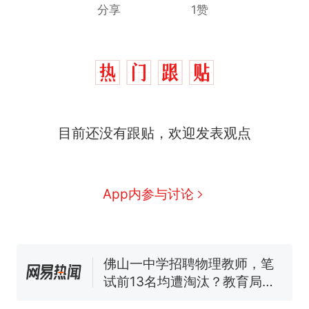
分享
1赞
那个在床头放菜刀的女孩，
热
因老师一句“跟我回家”改写了
人生
费大厨“全国小炒肉大王”称
新
目前还没有跟贴，欢迎发表观点
号，仅凭视频评出？中国烹饪
协会回应
台风"白海豚"中心附近最大风
力已达15级 最新研判
笔试第一被第二名传话劝弃考
App内参与讨论
官方通报
佛山一中学招聘物理教师，笔
试前13名均遭淘汰？教育局：
已叫停招聘，成立调查组全面
享界G9车型预售价公布：
核查
43.98万起
那个在床头放菜刀的女孩，
热