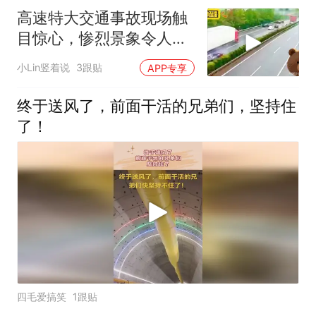
高速特大交通事故现场触
目惊心，惨烈景象令人胆
战心惊难平息
小Lin竖着说
3跟贴
APP专享
终于送风了，前面干活的兄弟们，坚持住
了！
四毛爱搞笑
1跟贴