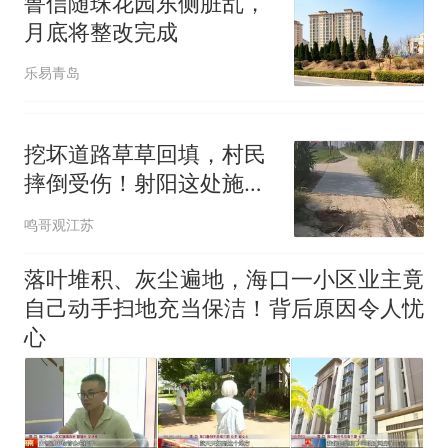
鲁信随珠花园东侧脏乱，
全部作废，公平么？
月底将整改完成
乐易青岛
挖坏道路草草回填，村民
摔倒受伤！射阳这处施工
遗留隐患该清零了
鸣哥观江苏
落叶堆积、灰尘遍地，海口一小区业主竟
自己动手扫地充当保洁！背后原因令人忧
心