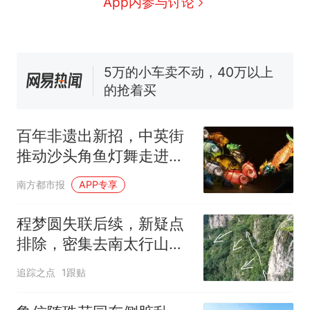
App内参与讨论
十多万人报名的考试，成绩
热
全部作废，公平么？
全球唯一没有法定首都的国
新
家，刚改国名，总统就邀请中
百年非遗出新招，中英街
国大使骑行绕了几乎整个国境
搬家报价570元，搬到楼下交
推动沙头角鱼灯舞走进生
线一圈，还曾两次到中国寻根
5060元才肯搬上楼！女子傻眼
活
了……
视频丨只要一枚命中就能让航
南方都市报
APP专享
母瘫痪 轰-6J实力有多强？
空调24小时开着反而更省电？
程梦圆失联后续，新疑点
电力部门回应
排除，密集去南太行山，
5万的小车卖不动，40万以上
或与所学专业有关
追踪之点
1跟贴
的抢着买
十多万人报名的考试，成绩
热