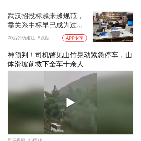
武汉招投标越来越规范，
靠关系中标早已成为过去
式
70后的杨姐姐
8跟贴
APP专享
神预判！司机瞥见山竹晃动紧急停车，山
体滑坡前救下全车十余人
星辰视频
15跟贴