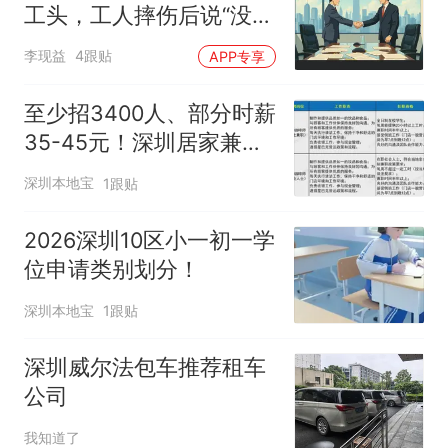
工头，工人摔伤后说“没劳
动关系不认工伤”——深圳
李现益
4跟贴
APP专享
中院：违法分包了，工伤
责任跑不掉！
至少招3400人、部分时薪
35-45元！深圳居家兼职
又上新啦！
深圳本地宝
1跟贴
2026深圳10区小一初一学
位申请类别划分！
深圳本地宝
1跟贴
深圳威尔法包车推荐租车
公司
我知道了