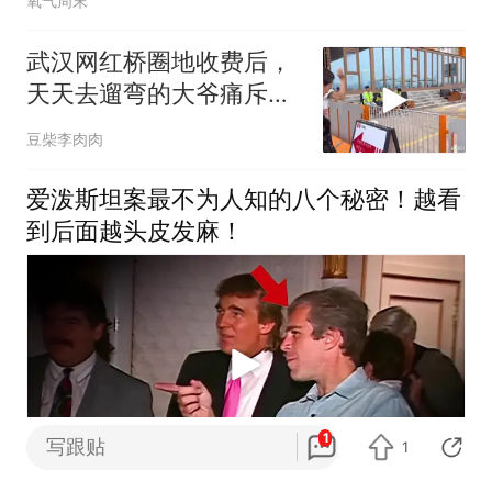
氧气周末
武汉网红桥圈地收费后，
天天去遛弯的大爷痛斥占
据公共资源行为
豆柴李肉肉
爱泼斯坦案最不为人知的八个秘密！越看
到后面越头皮发麻！
1
写跟贴
1