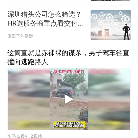
深圳猎头公司怎么筛选？
HR选服务商重点看交付能
力
麦田下的浩渺
这简直就是赤裸裸的谋杀，男子驾车径直
撞向逃跑路人
车马点兵V
2跟贴