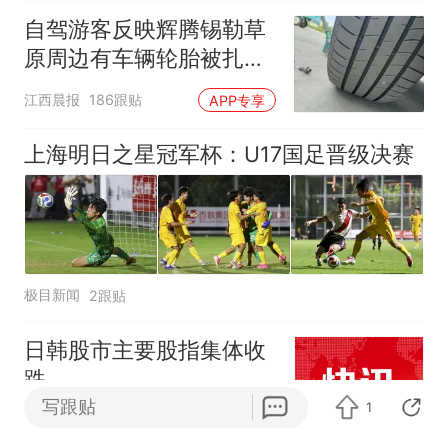
自驾游客反映辉腾锡勒草
原周边有车辆轮胎被扎，
修理店铺换胎价格高达千
江西晨报
186跟贴
APP专享
元，官方发布情况通报
上海明日之星冠军杯：U17国足晋级决赛
极目新闻
2跟贴
日韩股市主要股指集体收
跌
写跟贴
1
证券时报
64跟贴
APP专享