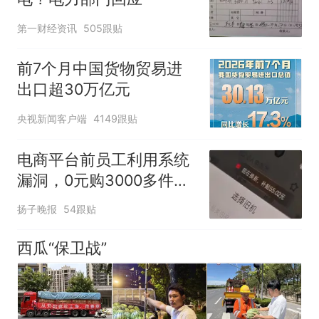
第一财经资讯
505跟贴
前7个月中国货物贸易进
出口超30万亿元
央视新闻客户端
4149跟贴
电商平台前员工利用系统
漏洞，0元购3000多件家
电！
扬子晚报
54跟贴
西瓜“保卫战”