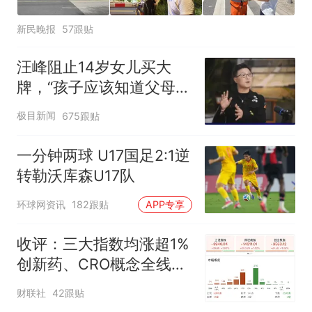
新民晚报
57跟贴
汪峰阻止14岁女儿买大
牌，“孩子应该知道父母的
不易”，称自己买衣服80%
极目新闻
675跟贴
都在淘宝
一分钟两球 U17国足2:1逆
转勒沃库森U17队
环球网资讯
182跟贴
APP专享
收评：三大指数均涨超1%
创新药、CRO概念全线走
强
财联社
42跟贴