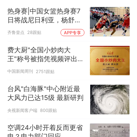
热身赛|中国女篮热身赛7
日将战尼日利亚，杨舒予
有望出战
齐鲁壹点
28跟贴
APP专享
费大厨"全国小炒肉大
王"称号被指凭视频评出
官方回应
中国新闻周刊
2751跟贴
台风"白海豚"中心附近最
大风力已达15级 最新研判
央视新闻客户端
800跟贴
空调24小时开着反而更省
电？电力部门回应