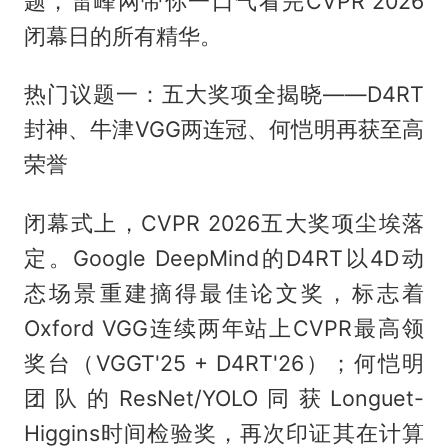
题，雷峰网带你一口气看完CVPR 2026
闭幕日的所有精华。
热门议题一：五大奖项全揭晓——D4RT
封神、牛津VGG两连冠、何恺明再获至高
荣誉
闭幕式上，CVPR 2026五大奖项尘埃落
定。Google DeepMind的D4RT以4D动
态场景重建摘得最佳论文奖，标志着
Oxford VGG连续两年站上CVPR最高领
奖台（VGGT'25 + D4RT'26）；何恺明
团队的ResNet/YOLO同获Longuet-
Higgins时间检验奖，再次印证其在计算