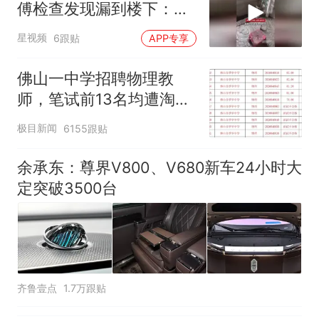
傅检查发现漏到楼下：出
风口未延伸到外墙
星视频
6跟贴
APP专享
佛山一中学招聘物理教
师，笔试前13名均遭淘
汰？教育局：已叫停招
极目新闻
6155跟贴
聘，成立调查组全面核查
余承东：尊界V800、V680新车24小时大
定突破3500台
齐鲁壹点
1.7万跟贴