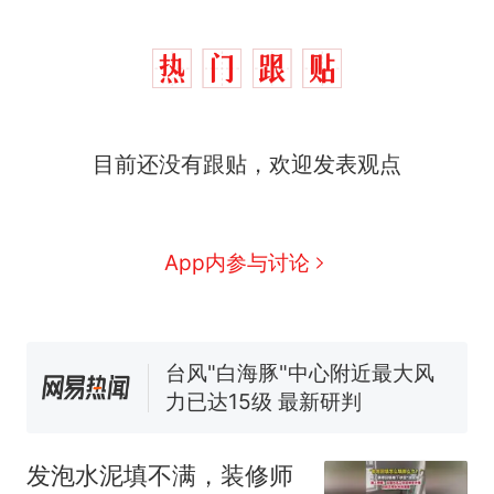
那个在床头放菜刀的女孩，
热
因老师一句“跟我回家”改写了
人生
费大厨“全国小炒肉大王”称
新
目前还没有跟贴，欢迎发表观点
号，仅凭视频评出？中国烹饪
协会回应
美国渔民钓获鲨鱼徒手将其拽
回大海 目击者直呼震惊 （视频
来源：参考消息）
笔试第一被第二名传话劝弃考
App内参与讨论
官方通报
佛山一中学招聘物理教师，笔
试前13名均遭淘汰？教育局：
已叫停招聘，成立调查组全面
台风"白海豚"中心附近最大风
核查
力已达15级 最新研判
那个在床头放菜刀的女孩，
热
因老师一句“跟我回家”改写了
发泡水泥填不满，装修师
人生