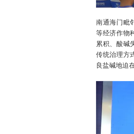
南通海门毗
等经济作物
累积、酸碱
传统治理方
良盐碱地迫