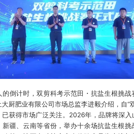
人的倒计时，双剪科考示范田・抗盐生根挑战
土大厨肥业有限公司市场总监李进毅介绍，自“双
，已获得市场广泛关注。2026年，品牌将深入
、新疆、云南等省份，举办十余场抗盐生根挑