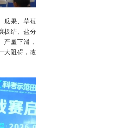
、瓜果、草莓
壤板结、盐分
、产量下滑，
一大阻碍，改