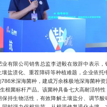
肥业有限公司销售总监李进毅在致辞中表示，
土壤盐渍化、重茬障碍等种植难题，企业依托中
的786米深海菌种，建成万余株极地深海菌种资
抗盐生根菌标杆产品。该菌种具备七大高耐活特性
期保持生物活性，有效降解土壤盐分、调节酸
，同时强力促根壮苗，从根源修复退化土壤。