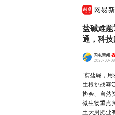
盐碱难题
通，科技
闪电新闻
2026-06-08
“剪盐碱，
生根挑战赛
协会、自然
微生物重点
土大厨肥业