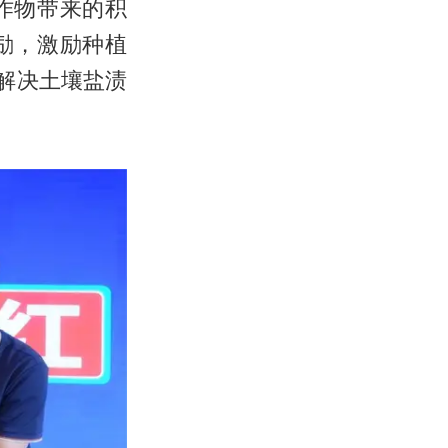
作物带来的积
励，激励种植
解决土壤盐渍