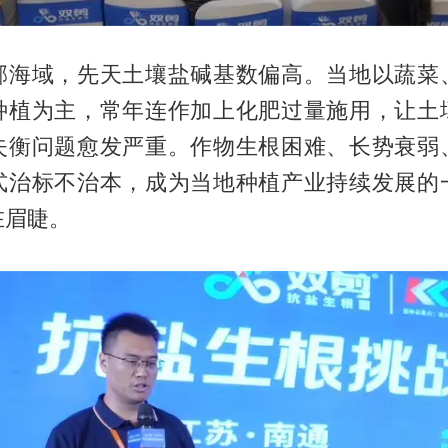
邻海域，先天土壤盐碱基数偏高。当地以蔬菜
种植为主，常年连作加上化肥过量施用，让土
失衡问题愈发严重。作物生根困难、长势衰弱
式治标不治本，成为当地种植产业持续发展的
在眉睫。