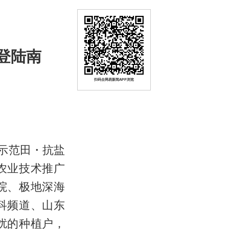
登陆南
扫码去网易新闻APP浏览
示范田・抗盐
农业技术推广
院、极地深海
科频道、山东
扰的种植户，