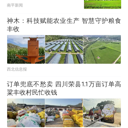
走出科学施肥增效新路径
南平新闻
神木：科技赋能农业生产 智慧守护粮食
丰收
西北信息报
订单兜底不愁卖 四川荣县1.1万亩订单高
粱丰收村民忙收钱