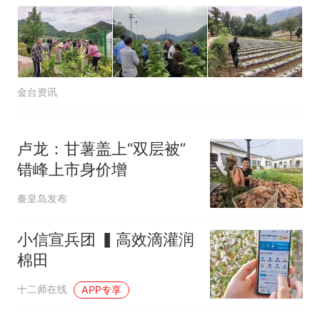
金台资讯
卢龙：甘薯盖上“双层被”
错峰上市身价增
秦皇岛发布
小信宣兵团 ▍高效滴灌润
棉田
十二师在线
APP专享