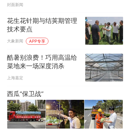
封面新闻
花生花针期与结荚期管理
技术要点
大象新闻
APP专享
酷暑别浪费！巧用高温给
菜地来一场深度消杀
上海嘉定
西瓜“保卫战”