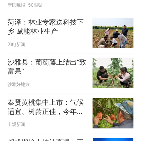
新民晚报
50跟贴
菏泽：林业专家送科技下
乡 赋能林业生产
闪电新闻
沙雅县：葡萄藤上结出“致
富果”
沙雅好地方
奉贤黄桃集中上市：气候
适宜、树龄正佳，今年品
质更优
上观新闻