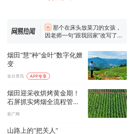
那个在床头放菜刀的女孩，
热
因老师一句“跟我回家”改写了
人生
制裁瓜子饺子，美国怕什
新
么？
费大厨“全国小炒肉大王”称
烟田“慧”种“金叶”数字化嬗
号，仅凭视频评出？中国烹饪
变
协会回应
男子上山采菌偶然发现鸡枞菌
窝，原地守1天等它长大：挖了
金台资讯
APP专享
140多朵
美国渔民钓获鲨鱼徒手将其拽
回大海 目击者直呼震惊 （视频
烟田迎采收烘烤黄金期！
来源：参考消息）
笔试第一被第二名传话劝弃考
石屏抓实烤烟全流程管护
官方通报
让“黄金叶”铺就烟农增收
那个在床头放菜刀的女孩，
热
新广网
路
因老师一句“跟我回家”改写了
人生
山路上的“把关人”