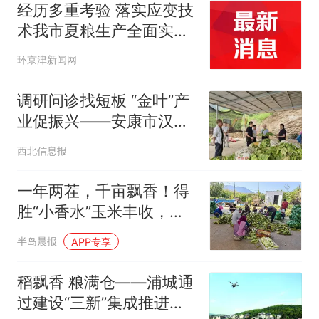
经历多重考验 落实应变技
术我市夏粮生产全面实现
能种尽种
环京津新闻网
调研问诊找短板 “金叶”产
业促振兴——安康市汉滨
区农业农村局到白马石村
西北信息报
调研烤烟产业发展
一年两茬，千亩飘香！得
胜“小香水”玉米丰收，从
田间直甜到餐桌
半岛晨报
APP专享
稻飘香 粮满仓——浦城通
过建设“三新”集成推进县