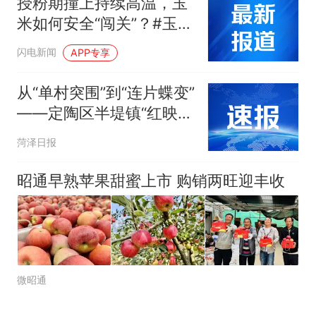
授粉期撞上持续高温，玉
米如何安全“闯关”？#玉米
管理#高温#粮食
闪电新闻
APP专享
从“单村突围”到“连片蝶变”
——定陶区半堤镇“红映半
堤”乡村振兴示范片区观察
菏泽日报
昭通早熟苹果甜蜜上市 购销两旺迎丰收
微昭通