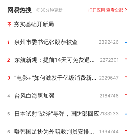
网易热搜
每30分钟更新
打开应用 查看全部
夯实基础开新局
泉州市委书记张毅恭被查
2392426
1
东航新规：提前14天可免费退改签
2272301
2
“电影+”如何激发千亿级消费新活力？
2229647
3
台风白海豚加强
2164746
4
日本试射“战斧”导弹，国防部回应
2133233
5
曝韩国足协为外籍裁判员安排色情招待
1994744
6