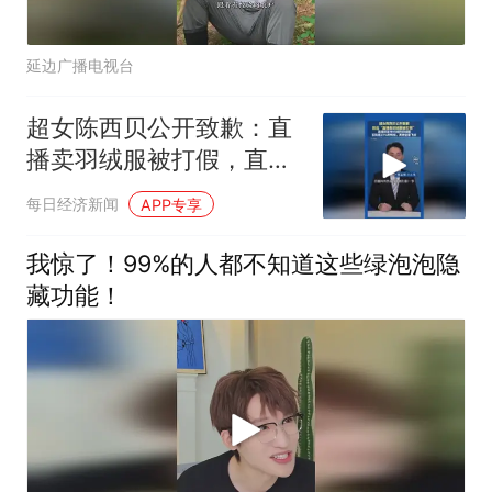
延边广播电视台
超女陈西贝公开致歉：直
播卖羽绒服被打假，直播
间宣传95绒的羽绒服实际
每日经济新闻
APP专享
是23%鸭绒
我惊了！99%的人都不知道这些绿泡泡隐
藏功能！