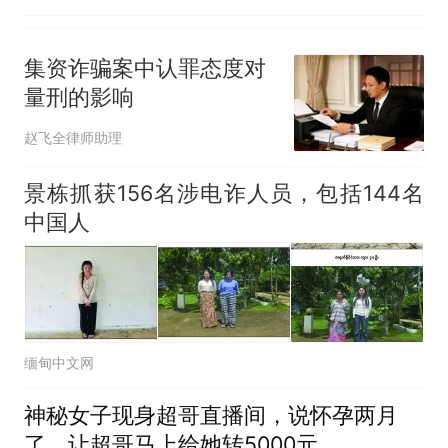
判司法公正何在？
集资诈骗案中认罪态度对
量刑的影响
赵飞全律师助理
景栋抓获156名涉电诈人员，包括144名
中国人
缅甸中文网
神秘女子现身超哥直播间，说怀孕两月
了，让超哥马上给她转5000元