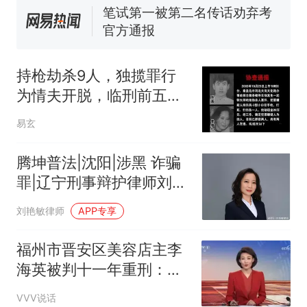
已叫停招聘，成立调查组全面
笔试第一被第二名传话劝弃考
核查
官方通报
那个在床头放菜刀的女孩，
热
因老师一句“跟我回家”改写了
持枪劫杀9人，独揽罪行
人生
为情夫开脱，临刑前五分
钟被最高法叫停
易玄
腾坤普法|沈阳|涉黑 诈骗
罪|辽宁刑事辩护律师刘艳
敏主任解析货运连环诈骗
刘艳敏律师
APP专享
案
福州市晋安区美容店主李
海英被判十一年重刑：民
间借贷变诈骗，类案不同
VVV说话