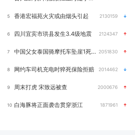
香港宏福苑火灾或由烟头引起
2130159
5
四川宜宾市珙县发生3.4级地震
2124347
6
中国父女泰国骑摩托车坠崖1死1伤
2051830
7
网约车司机充电时猝死保险拒赔
2014462
8
周末打虎 宋致远被查
2000676
9
白海豚将正面袭击贯穿浙江
1871961
10