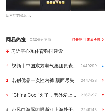
网不红萌叔Joey
网易热搜
每30分钟更新
打开应用 查看全部
习近平心系体育强国建设
视频丨中国东方电气集团原党组副书记、董事宋致远被查
2449299
1
名创优品一次性内裤 颜面尽失
2447423
2
“China Cool”火了，老外爱上中国避暑游
2267697
3
台风白海豚闭眼浙江上海处于危险半圆
2249148
4