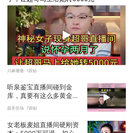
川麻珊珊
1跟贴
听泉鉴宝直播间碰到金
库，真要有这么多黄金，
欧盟都得单独制裁你
题美笑场
7跟贴
女老板麦姐直播间硬刚资