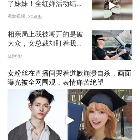
了妹妹！全红婵活动结束
后直奔黄子韬直播间，在
观象视频
30跟贴
一旁大快朵颐被零食包围
相亲局上我被嘲开的是破
大众，女总裁却盯着我中
控台的一块石头，突然起
晓悦流年
身：“原来赌石大会上切割
出帝王绿的人是你？”
女粉丝在直播间哭着道歉崩溃自杀，画面
曝光被全网围观，表情痛苦绝望