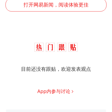
打开网易新闻，阅读体验更佳
那个在床头放菜刀的女孩，
热
因老师一句“跟我回家”改写了
人生
搬家报价570元，搬到楼下
新
目前还没有跟贴，欢迎发表观点
交5060元才肯搬上楼！女子傻
眼了……
费大厨“全国小炒肉大王”称
号，仅凭视频评出？中国烹饪
协会回应
台风"白海豚"中心附近最大风
App内参与讨论
力已达15级 最新研判
佛山一中学招聘物理教师，笔
试前13名均遭淘汰？教育局：