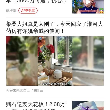
本：5000万可退，初心不
可丢！
蔚梓露
APP专享
柴桑大姐真是太刚了，今天回应了淮河大
药房有许姚亲戚的传闻！
美好未来靠自己
18跟贴
赌石逆袭天花板！2.68万