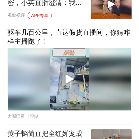
密，小英直播澄清：我俩
只有合作关系，但他确实
观象视频
APP专享
去我家，做过饭，扫过
地，洗过碗
驱车几百公里，直达假货直播间，你猜咋
样主播跑了！
大嘴巴哥
1跟贴
黄子韬简直把全红婵宠成