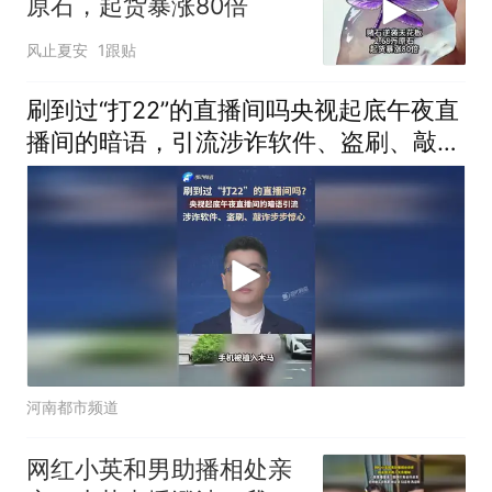
原石，起货暴涨80倍
风止夏安
1跟贴
刷到过“打22”的直播间吗央视起底午夜直
播间的暗语，引流涉诈软件、盗刷、敲诈
步步惊心
河南都市频道
网红小英和男助播相处亲