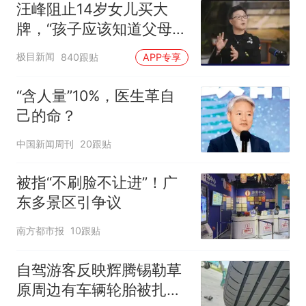
汪峰阻止14岁女儿买大
牌，“孩子应该知道父母的
不易”，称自己买衣服80%
极目新闻
840跟贴
APP专享
都在淘宝
“含人量”10%，医生革自
己的命？
中国新闻周刊
20跟贴
被指“不刷脸不让进”！广
东多景区引争议
南方都市报
10跟贴
自驾游客反映辉腾锡勒草
原周边有车辆轮胎被扎，