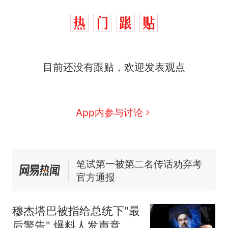
那个在床头放菜刀的女孩，
热
因老师一句“跟我回家”改写了
人生
费大厨“全国小炒肉大王”称
新
目前还没有跟贴，欢迎发表观点
号，仅凭视频评出？中国烹饪
协会回应
台风"白海豚"中心附近最大风
力已达15级 最新研判
佛山一中学招聘物理教师，笔
App内参与讨论
试前13名均遭淘汰？教育局：
已叫停招聘，成立调查组全面
笔试第一被第二名传话劝弃考
核查
官方通报
享界G9车型预售价公布：
43.98万起
那个在床头放菜刀的女孩，
热
因老师一句“跟我回家”改写了
穆杰塔巴被指给总统下"最
人生
后警告" 爆料人发声意味