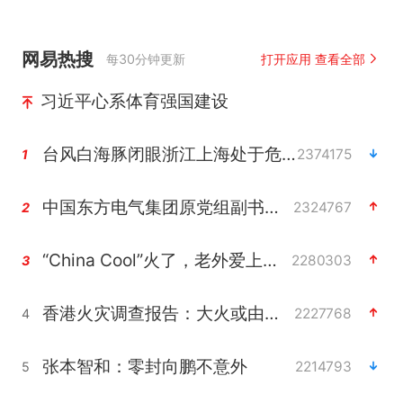
网易热搜
每30分钟更新
打开应用 查看全部
习近平心系体育强国建设
台风白海豚闭眼浙江上海处于危险半圆
2374175
1
中国东方电气集团原党组副书记、董事宋致远被查
2324767
2
“China Cool”火了，老外爱上中国避暑游
2280303
3
香港火灾调查报告：大火或由烟头引起
2227768
4
张本智和：零封向鹏不意外
2214793
5