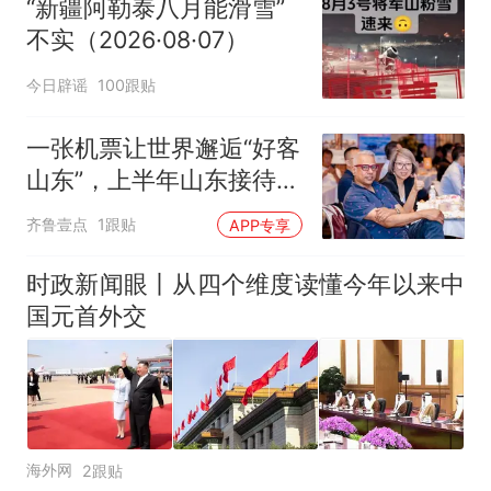
“新疆阿勒泰八月能滑雪”
不实（2026·08·07）
今日辟谣
100跟贴
一张机票让世界邂逅“好客
山东”，上半年山东接待入
境游客增长44.2%
齐鲁壹点
1跟贴
APP专享
时政新闻眼丨从四个维度读懂今年以来中
国元首外交
海外网
2跟贴