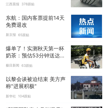
修理店铺换胎价格高达千
江西晨报
378跟贴
元，官方发布情况通报
东航：国内客票提前14天
免费退改
新京报
65跟贴
爆单了！实测秋天第一杯
奶茶：预估53分钟送达，
实际耗时92分钟
极目新闻
63跟贴
以黎会谈被迫结束 美方声
称"进展积极"
新华社
104跟贴