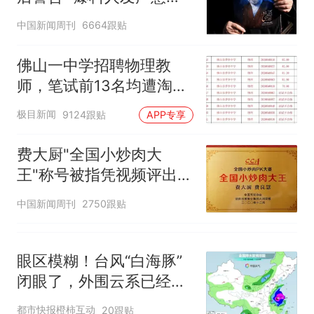
深长
中国新闻周刊
6664跟贴
佛山一中学招聘物理教
师，笔试前13名均遭淘
汰？教育局：已叫停招
极目新闻
9124跟贴
APP专享
聘，成立调查组全面核查
费大厨"全国小炒肉大
王"称号被指凭视频评出
官方回应
中国新闻周刊
2750跟贴
眼区模糊！台风“白海豚”
闭眼了，外围云系已经触
及浙江，浙江、上海等地
都市快报橙柿互动
20跟贴