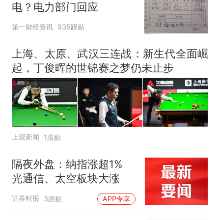
电？电力部门回应
第一财经资讯
935跟贴
上海、太原、武汉三连战：新生代全面崛
起，丁俊晖的世锦赛之梦仍未止步
上观新闻
1跟贴
隔夜外盘：纳指涨超1%
光通信、太空板块大涨
证券时报
3跟贴
APP专享