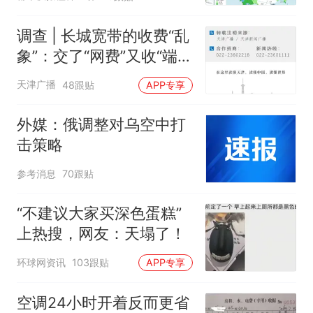
位于台风危险半圆
调查 | 长城宽带的收费“乱
象”：交了“网费”又收“端口
费”，退费没着落，使用期
天津广播
48跟贴
APP专享
可延长到2037年
外媒：俄调整对乌空中打
击策略
参考消息
70跟贴
“不建议大家买深色蛋糕”
上热搜，网友：天塌了！
环球网资讯
103跟贴
APP专享
空调24小时开着反而更省