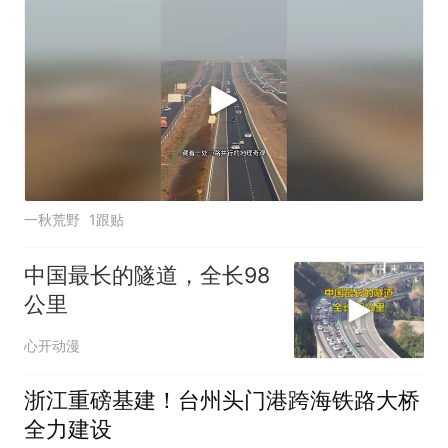
一秋荒野
1跟贴
中国最长的隧道，全长98
公里
心开动漫
浙江重磅基建！台州头门港跨海铁路大桥
全力建设