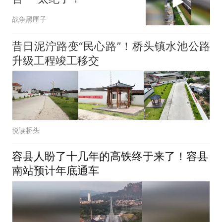
战争黑匣子
昔日泥泞路变“民心路”！桥头镇水池公路
升级工程竣工移交
悦读桥头
容县人盼了十几年的高铁终于来了！容县
南站预计年底通车