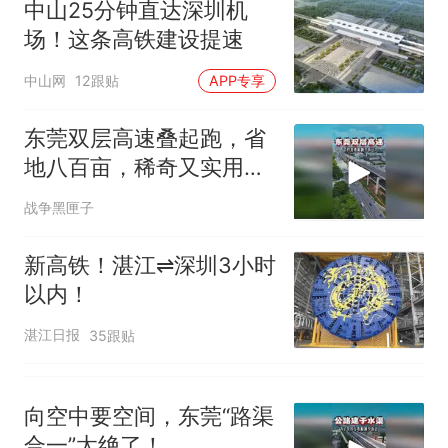
中山25分钟直达深圳机
人生
场！这条高铁建设提速
中山网
12跟贴
APP专享
东莞双层高速叠起跑，省
地八百亩，稀奇又实用，
真的震撼
战争黑匣子
新高铁！湛江⇌深圳3小时
以内！
湛江日报
35跟贴
向空中要空间，东莞“路渠
合一”太绝了！