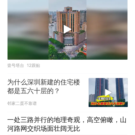
壹号塔台
12跟贴
为什么深圳新建的住宅楼
都是五六十层的？
邻家二蛋不靠谱
一处三路并行的地理奇观，高空俯瞰，山
河路网交织场面壮阔无比