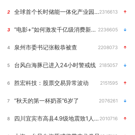
全球首个长时储能一体化产业园量产
2316613
2
“电影+”如何激发千亿级消费新活力？
2236605
3
泉州市委书记张毅恭被查
2208073
4
台风白海豚已进入24小时警戒线
2185057
5
胜宏科技：股票交易异常波动
2151595
6
“秋天的第一杯奶茶”6岁了
2076261
7
四川宜宾市高县4.9级地震致1人死亡
2010716
8