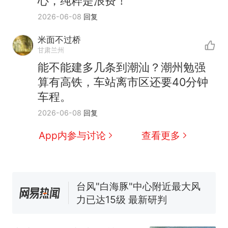
心，纯粹是浪费！
2026-06-08
回复
米面不过桥
那个在床头放菜刀的女孩，
热
甘肃兰州
因老师一句“跟我回家”改写了
能不能建多几条到潮汕？潮州勉强
人生
费大厨“全国小炒肉大王”称
新
算有高铁，车站离市区还要40分钟
号，仅凭视频评出？中国烹饪
车程。
协会回应
美国渔民钓获鲨鱼徒手将其拽
2026-06-08
回复
回大海 目击者直呼震惊 （视频
来源：参考消息）
笔试第一被第二名传话劝弃考
App内参与讨论
查看更多
官方通报
佛山一中学招聘物理教师，笔
试前13名均遭淘汰？教育局：
已叫停招聘，成立调查组全面
台风"白海豚"中心附近最大风
核查
力已达15级 最新研判
那个在床头放菜刀的女孩，
热
因老师一句“跟我回家”改写了