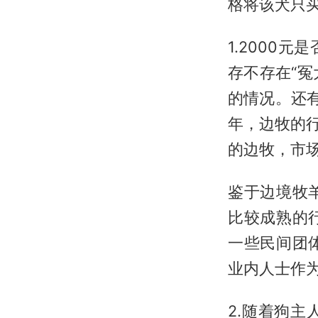
格将该犬只
1.2000
存不存在“冤
的情况。还有
年，边牧的行
的边牧，市
鉴于边境牧
比较成熟的
一些民间团
业内人士作
2.随着狗