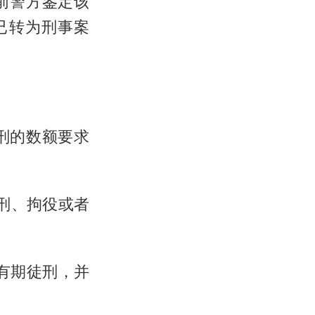
前警方鉴定该
已转为刑事案
刑的数额要求
徒刑、拘役或者
下有期徒刑，并