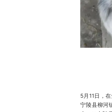
5月11日，
宁陵县柳河