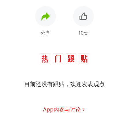
分享
10赞
十多万人报名的考试，成绩
热
全部作废，公平么？
搬家报价570元，搬到楼下
新
目前还没有跟贴，欢迎发表观点
交5060元才肯搬上楼！女子傻
眼了……
空调24小时开着反而更省电？
电力部门回应
佛山一中学招聘物理教师，笔
App内参与讨论
试前13名均遭淘汰？教育局：
已叫停招聘，成立调查组全面
“不建议大家买深色蛋糕”上热