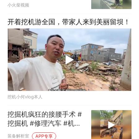
了
小火柴视频
开着挖机游全国，带家人来到美丽留坝！
挖机小何vlog本人
挖掘机疯狂的接腰手术 #
挖掘机 #修理汽车 #机械
#科普
装备解析室
APP专享