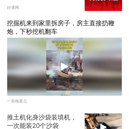
被来回推？
好通网
挖掘机来到家里拆房子，房主直接扔鞭
炮，下秒挖机翻车
一剪梅看点
推土机化身沙袋装填机，
一次能装20个沙袋