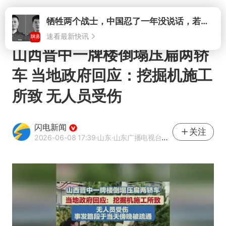
打开
山西晋中一牌楼倒塌压扁两轿
车 当地政府回应：挖掘机施工
所致 无人员受伤
闪电新闻
关注
2026-06-08 17:39
·山东
·山东广播电视台官方APP闪电新闻