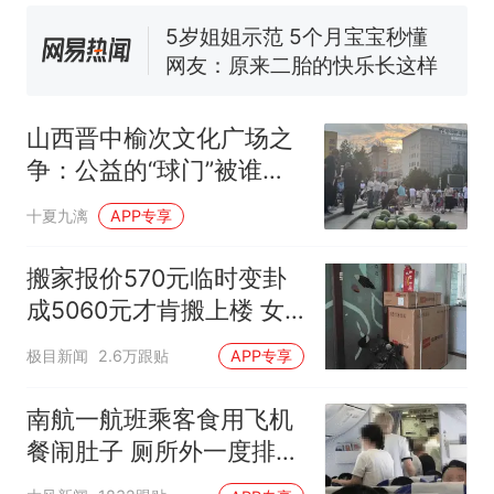
核查
搜，网友：天塌了！
5岁姐姐示范 5个月宝宝秒懂
网友：原来二胎的快乐长这样
十多万人报名的考试，成绩
热
全部作废，公平么？
山西晋中榆次文化广场之
争：公益的“球门”被谁踢
飞了？
十夏九漓
APP专享
搬家报价570元临时变卦
成5060元才肯搬上楼 女
子傻眼
极目新闻
2.6万跟贴
APP专享
南航一航班乘客食用飞机
餐闹肚子 厕所外一度排长
队