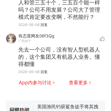
人和管三五十个，三五百个能一样
吗？公司不用发展？公司大了管理
模式肯定要改变啊，不然能行？
2026-06-08
回复
有态度网友06f3Qg
那个在床头放菜刀的女孩，
热
广西南宁
因老师一句“跟我回家”改写了
先去一个公司，没有智人型机器人
人生
制裁瓜子饺子，美国怕什
新
的，这个集团又有机器人业务。懂
么？
得都懂
费大厨“全国小炒肉大王”称
2026-06-08
回复
号，仅凭视频评出？中国烹饪
协会回应
男子上山采菌偶然发现鸡枞菌
App内参与讨论
查看更多
窝，原地守1天等它长大：挖了
140多朵
美国渔民钓获鲨鱼徒手将其拽
回大海 目击者直呼震惊 （视频
来源：参考消息）
笔试第一被第二名传话劝弃考