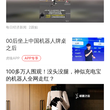
每日经济新闻
2跟贴
00后坐上中国机器人牌桌
之后
虎嗅APP
APP专享
100多万人围观！没头没腿，神似充电宝
的机器人全网走红？