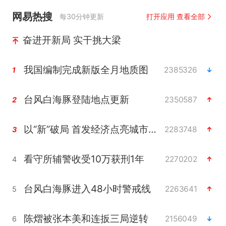
网易热搜
每30分钟更新
打开应用 查看全部
奋进开新局 实干挑大梁
我国编制完成新版全月地质图
2385326
1
台风白海豚登陆地点更新
2350587
2
以“新”破局 首发经济点亮城市消费活力
2283748
3
看守所辅警收受10万获刑1年
2270202
4
台风白海豚进入48小时警戒线
2263641
5
陈熠被张本美和连扳三局逆转
2156049
6