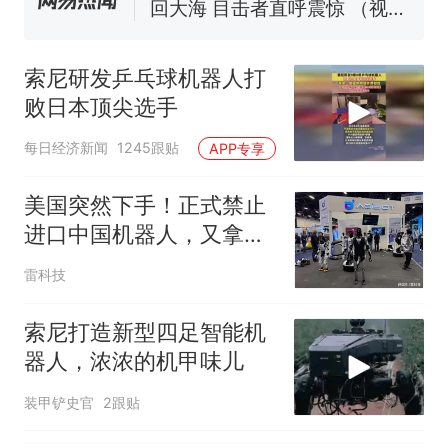
官方通报
那个在床头放菜刀的女孩，
热
因老师一句“跟我回家”改写了
索尼研发乒乓球机器人打
人生
败日本顶尖选手
每日经济新闻
1245跟贴
APP专享
美国突然下手！正式禁止
进口中国机器人，又拿国
家安全当幌子
雷科技
索尼打造新型四足智能机
器人，浓浓的机甲味儿
装甲铲史官
2跟贴