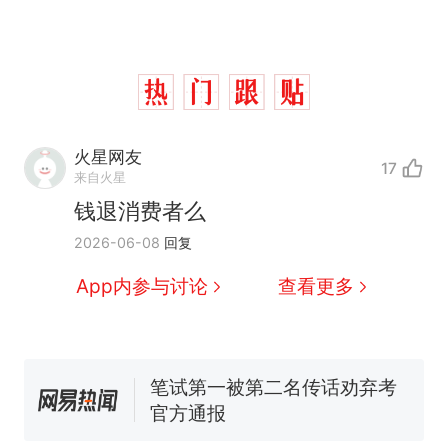
火星网友
17
来自火星
钱退消费者么
那个在床头放菜刀的女孩，
热
2026-06-08
回复
因老师一句“跟我回家”改写了
人生
费大厨“全国小炒肉大王”称
新
App内参与讨论
查看更多
号，仅凭视频评出？中国烹饪
协会回应
美国渔民钓获鲨鱼徒手将其拽
回大海 目击者直呼震惊 （视频
来源：参考消息）
笔试第一被第二名传话劝弃考
官方通报
佛山一中学招聘物理教师，笔