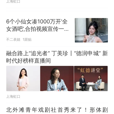
上海虹口
6个小仙女凑1000万开’全
女酒吧’,合拍视频宣传一看
酒水单和价格把网友笑疯
不二表姐
1跟贴
融合路上“追光者” 丁美珍丨“德润申城” 新
时代好榜样直播间
上海虹口
北外滩青年戏剧社首秀来了！形体剧