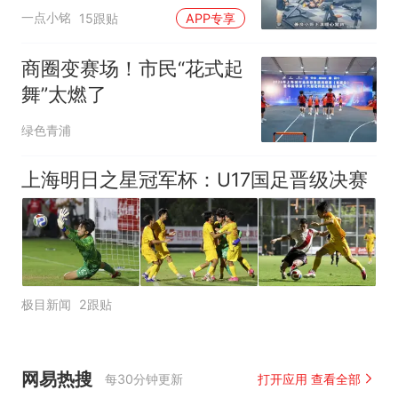
暖心营救
一点小铭
15跟贴
APP专享
商圈变赛场！市民“花式起
舞”太燃了
绿色青浦
上海明日之星冠军杯：U17国足晋级决赛
极目新闻
2跟贴
网易热搜
每30分钟更新
打开应用 查看全部