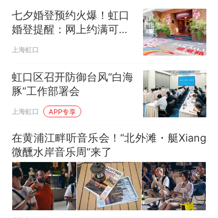
试前13名均遭淘汰？教育局：
七夕婚登预约火爆！虹口
已叫停招聘，成立调查组全面
台风"白海豚"中心附近最大风
婚登提醒：网上约满可现
核查
力已达15级 最新研判
场排队，还可享“甜爱之
那个在床头放菜刀的女孩，
热
上海虹口
约”专属福利！
因老师一句“跟我回家”改写了
人生
虹口区召开防御台风“白海
豚”工作部署会
上海虹口
APP专享
在黄浦江畔听音乐会！“北外滩・艇Xiang
微醺水岸音乐周”来了