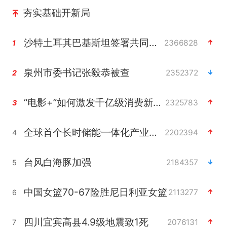
夯实基础开新局
沙特土耳其巴基斯坦签署共同防务协议
2366828
1
泉州市委书记张毅恭被查
2352372
2
“电影+”如何激发千亿级消费新活力？
2325783
3
全球首个长时储能一体化产业园量产
2202394
4
台风白海豚加强
2184357
5
中国女篮70-67险胜尼日利亚女篮
2113277
6
四川宜宾高县4.9级地震致1死
2076131
7