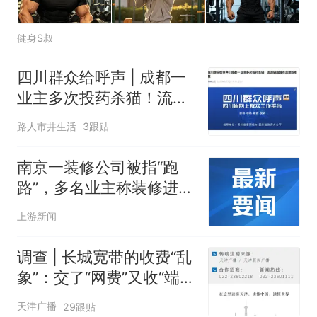
健身S叔
四川群众给呼声 | 成都一
业主多次投药杀猫！流浪
猫成城市治理新难题
路人市井生活
3跟贴
南京一装修公司被指“跑
路”，多名业主称装修进行
到一半被迫暂停，目前警
上游新闻
方已介入
调查 | 长城宽带的收费“乱
象”：交了“网费”又收“端口
费”，退费没着落，使用期
天津广播
29跟贴