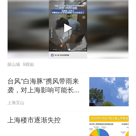
走了
探山城
9跟贴
台风“白海豚”携风带雨来
袭，对上海影响可能长达
4天→
上海宝山
上海楼市逐渐失控