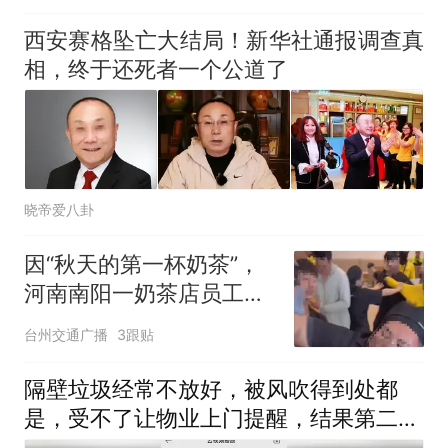
可延长到2037年
西安赛格坠亡大结局！新华社通报调查真
相，终于还死者一个公道了
晓帝爱八卦
因“秋天的第一杯奶茶”，
河南南阳一奶茶店员工与
外卖骑手发生肢体冲突，
台州交通广播
3跟贴
目击者：奶茶订单过多，
外卖骑手不满等候时间过
隔壁垃圾经常不放好，被风吹得到处都
长
是，受不了让物业上门提醒，结果第二天
早上邻居就这么水灵灵的把家门口垃圾拿