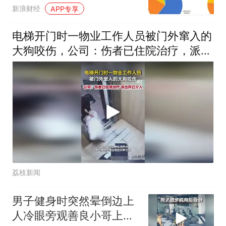
新浪财经
APP专享
电梯开门时一物业工作人员被门外窜入的
大狗咬伤，公司：伤者已住院治疗，派出
所已介入
荔枝新闻
男子健身时突然晕倒边上
人冷眼旁观善良小哥上演