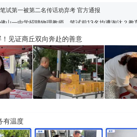
佛山一中学招聘物理教师，笔试前13名均遭淘汰？教
招聘，成立调查组全面核查
台风"白海豚"中心附近最大风力已达15级 最新研判
屏！见证商丘双向奔赴的善意
那个在床头放菜刀的女孩，因老师一句“跟我回家”
热
务有温度