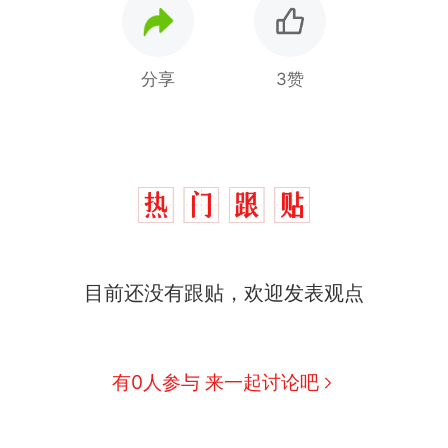
分享
3赞
那个在床头放菜刀的女孩，因老师一句“跟我回家”
热
目前还没有跟贴，欢迎发表观点
费大厨“全国小炒肉大王”称号，仅凭视频评出？中
新
应
美国渔民钓获鲨鱼徒手将其拽回大海 目击者直呼震惊
有0人参与 来一起讨论吧
参考消息）
笔试第一被第二名传话劝弃考 官方通报