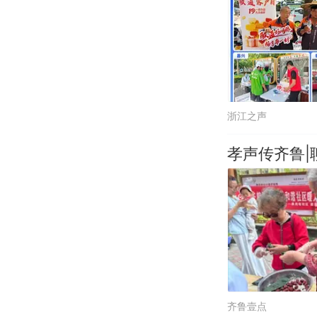
浙江之声
孝声传齐鲁|
齐鲁壹点