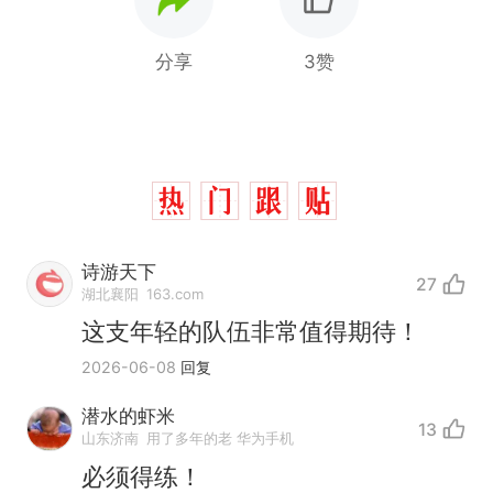
分享
3赞
诗游天下
27
湖北襄阳
163.com
这支年轻的队伍非常值得期待！
2026-06-08
回复
那个在床头放菜刀的女孩，
热
因老师一句“跟我回家”改写了
潜水的虾米
人生
13
搬家报价570元，搬到楼下
新
山东济南
用了多年的老 华为手机
交5060元才肯搬上楼！女子傻
必须得练！
眼了……
空调24小时开着反而更省电？