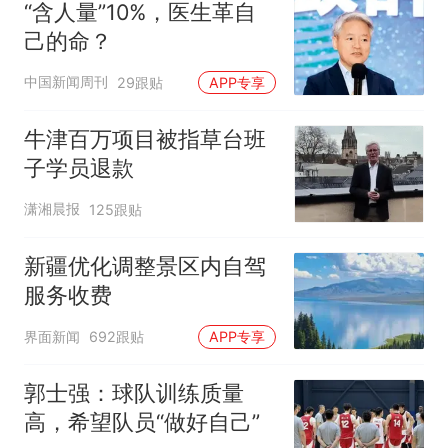
“含人量”10%，医生革自
己的命？
中国新闻周刊
29跟贴
APP专享
牛津百万项目被指草台班
子学员退款
潇湘晨报
125跟贴
新疆优化调整景区内自驾
服务收费
界面新闻
692跟贴
APP专享
郭士强：球队训练质量
高，希望队员“做好自己”