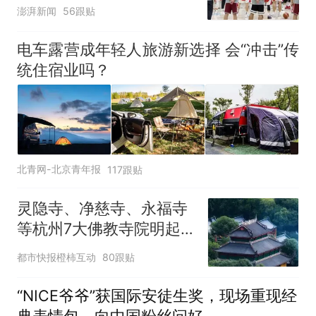
澎湃新闻
56跟贴
电车露营成年轻人旅游新选择 会“冲击”传
统住宿业吗？
北青网-北京青年报
117跟贴
灵隐寺、净慈寺、永福寺
等杭州7大佛教寺院明起
临时关闭，别跑空了
都市快报橙柿互动
80跟贴
“NICE爷爷”获国际安徒生奖，现场重现经