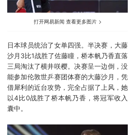
打开网易新闻 查看更多图片
日本球员统治了女单四强。半决赛，大藤
沙月3比1战胜了佐藤瞳，桥本帆乃香直落
三局淘汰了横井咲樱。决赛呈一边倒，没
能参加伦敦世乒赛团体赛的大藤沙月，凭
借犀利的近台攻势，完全占据了上风，她
以4比0战胜了桥本帆乃香，将冠军收入
囊中。