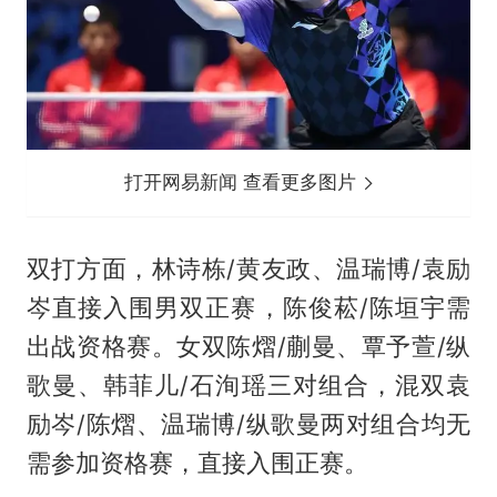
打开网易新闻 查看更多图片
双打方面，林诗栋/黄友政、温瑞博/袁励
岑直接入围男双正赛，陈俊菘/陈垣宇需
出战资格赛。女双陈熠/蒯曼、覃予萱/纵
歌曼、韩菲儿/石洵瑶三对组合，混双袁
励岑/陈熠、温瑞博/纵歌曼两对组合均无
需参加资格赛，直接入围正赛。