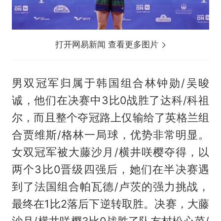
打开网易新闻 查看更多图片
男双冠军归属于韩国组合林钟勋/吴晙
诚，他们在决赛中3比0战胜了达科/科祖
尔，而且整个夺冠路上仅输给了英格兰组
合贾维斯/格林一局球，优势非常明显。
女双冠军被大藤沙月/横井咲樱夺得，以
两个3比0晋级四强后，她们在半决赛遇
到了法国组合帕瓦德/卢茨的强力挑战，
最终在1比2落后下逆转取胜。决赛，大藤
沙月/横井咲樱3比0战胜了队友村松心菜/