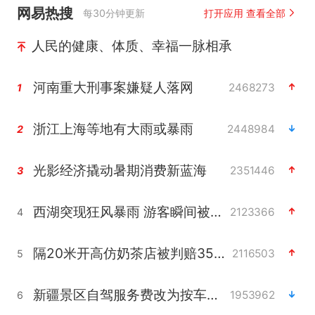
网易热搜
每30分钟更新
打开应用 查看全部
人民的健康、体质、幸福一脉相承
河南重大刑事案嫌疑人落网
2468273
1
浙江上海等地有大雨或暴雨
2448984
2
光影经济撬动暑期消费新蓝海
2351446
3
西湖突现狂风暴雨 游客瞬间被浇透
2123366
4
隔20米开高仿奶茶店被判赔35万元
2116503
5
新疆景区自驾服务费改为按车收费
1953962
6