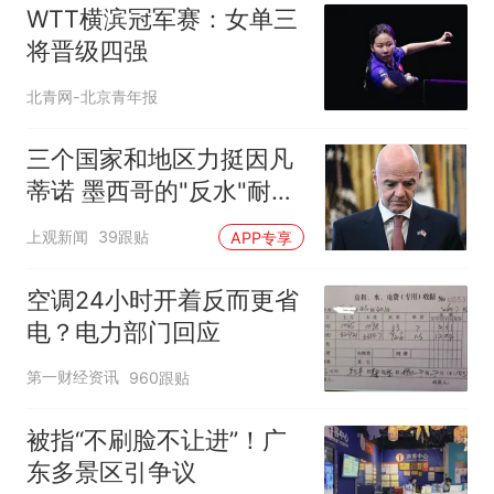
WTT横滨冠军赛：女单三
将晋级四强
北青网-北京青年报
三个国家和地区力挺因凡
蒂诺 墨西哥的"反水"耐人
寻味
上观新闻
39跟贴
APP专享
空调24小时开着反而更省
电？电力部门回应
第一财经资讯
960跟贴
被指“不刷脸不让进”！广
东多景区引争议