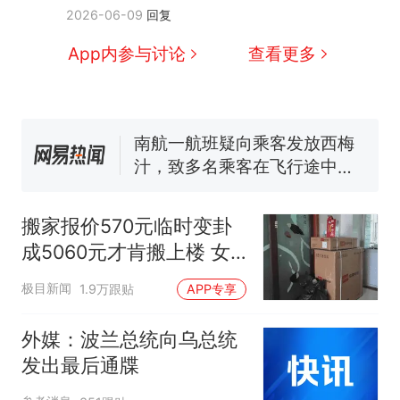
2026-06-09
回复
电力部门回应
佛山一中学招聘物理教师，笔
App内参与讨论
查看更多
试前13名均遭淘汰？教育局：
已叫停招聘，成立调查组全面
“不建议大家买深色蛋糕”上热
核查
搜，网友：天塌了！
南航一航班疑向乘客发放西梅
汁，致多名乘客在飞行途中排
队上厕所！乘客：机上100多
那个在床头放菜刀的女孩，
热
人只有2个厕所；客服回应：并
因老师一句“跟我回家”改写了
搬家报价570元临时变卦
非每架飞机都会发放西梅汁
人生
成5060元才肯搬上楼 女
子傻眼
极目新闻
1.9万跟贴
APP专享
外媒：波兰总统向乌总统
发出最后通牒