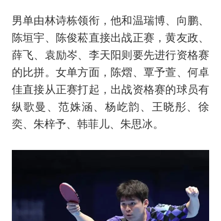
男单由林诗栋领衔，他和温瑞博、向鹏、
陈垣宇、陈俊菘直接出战正赛，黄友政、
薛飞、袁励岑、李天阳则要先进行资格赛
的比拼。女单方面，陈熠、覃予萱、何卓
佳直接从正赛打起，出战资格赛的球员有
纵歌曼、范姝涵、杨屹韵、王晓彤、徐
奕、朱梓予、韩菲儿、朱思冰。