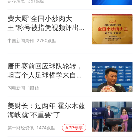
参考消息
351跟贴
费大厨"全国小炒肉大
王"称号被指凭视频评出
官方回应
中国新闻周刊
2750跟贴
唐田赛前回应球队轮转，
坦言个人足球哲学来自孙
子兵法
闪电新闻
1跟贴
美财长：过两年 霍尔木兹
海峡就“不重要”了
第一财经资讯
1474跟贴
APP专享