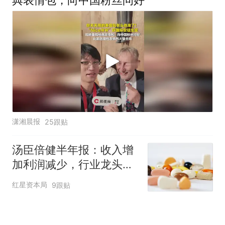
典表情包，向中国粉丝问好
潇湘晨报
25跟贴
汤臣倍健半年报：收入增
加利润减少，行业龙头的
AB面
红星资本局
9跟贴