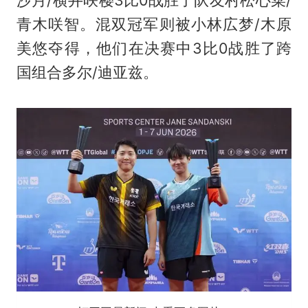
青木咲智。混双冠军则被小林広梦/木原
美悠夺得，他们在决赛中3比0战胜了跨
国组合多尔/迪亚兹。