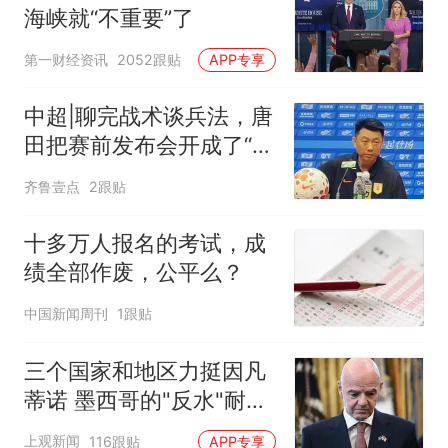
海峡就“不重要”了
第一财经资讯
2052跟贴
APP专享
中超|聊完战术谈兵法，唐
田把赛前发布会开成了“军
师联盟”
齐鲁壹点
2跟贴
十多万人报名的考试，成
绩全部作废，公平么？
中国新闻周刊
1跟贴
三个国家和地区力挺因凡
蒂诺 墨西哥的"反水"耐人
寻味
上观新闻
116跟贴
APP专享