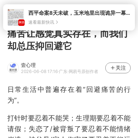
打开
西平命案8天未破，玉米地里出现诡异一幕，我突然想起了欧金中
速看最新快讯
痛苦让感觉真实存在，而我们
却总压抑回避它
壹心理
关注
2026-06-08 17:16
·广东
·网易号原创作者
日常生活中普遍存在着“回避痛苦的行
为”。
打针时要忍着不能哭；生理期要忍着不能
请假；失恋了/被背叛了要忍着不能情绪