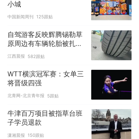
小城
中国新闻周刊
125跟贴
自驾游客反映辉腾锡勒草
原周边有车辆轮胎被扎，
修理店铺换胎价格高达千
江西晨报
582跟贴
元，官方发布情况通报
WTT横滨冠军赛：女单三
将晋级四强
北青网-北京青年报
5跟贴
牛津百万项目被指草台班
子学员退款
潇湘晨报
150跟贴