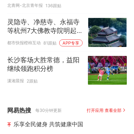
北青网-北京青年报
136跟贴
灵隐寺、净慈寺、永福寺
等杭州7大佛教寺院明起
临时关闭，别跑空了
都市快报橙柿互动
81跟贴
APP专享
长沙客场大胜常德，益阳
继续领跑积分榜
潇湘晨报
2跟贴
网易热搜
每30分钟更新
打开应用 查看全部
乐享全民健身 共筑健康中国