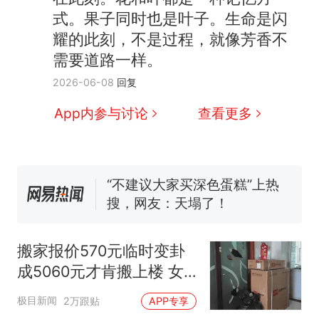
交5060元才肯搬上楼！女子傻
式。果子同时也是叶子。生命是闪
眼了……
空调24小时开着反而更省电？
耀的此刻，不是过程，就像芳香不
电力部门回应
需要道路一样。
佛山一中学招聘物理教师，笔
2026-06-08
回复
试前13名均遭淘汰？教育局：
已叫停招聘，成立调查组全面
十多万人报名的考试，成绩全
App内参与讨论
查看更多
核查
部作废，公平么？
“不建议大家买深色蛋糕”上热
搜，网友：天塌了！
那个在床头放菜刀的女孩，
热
因老师一句“跟我回家”改写了
人生
搬家报价570元临时变卦
成5060元才肯搬上楼 女
子傻眼
极目新闻
2万跟贴
APP专享