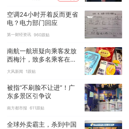
空调24小时开着反而更省
电？电力部门回应
第一财经资讯
960跟贴
南航一航班疑向乘客发放
西梅汁，致多名乘客在飞
行途中排队上厕所！乘
大风新闻
1跟贴
客：机上100多人只有2个
厕所；客服回应：并非每
被指“不刷脸不让进”！广
架飞机都会发放西梅汁
东多景区引争议
南方都市报
611跟贴
全球外卖霸主，杀到中国