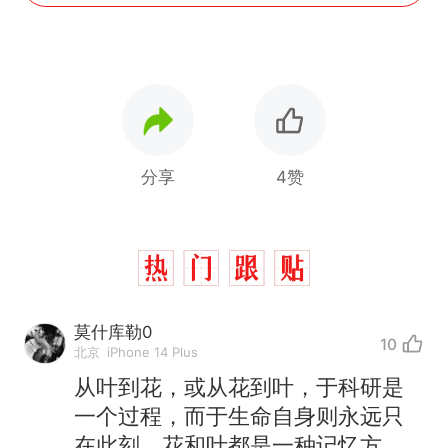
分享
4赞
莫什库勒0
10
北京
iPhone 14 Plus
那个在床头放菜刀的女孩，
从叶到花，或从花到叶，于科研是
热
因老师一句“跟我回家”改写了
一个过程，而于生命自身则永远只
人生
搬家报价570元，搬到楼下
新
在此刻。花和叶都是一种记忆方