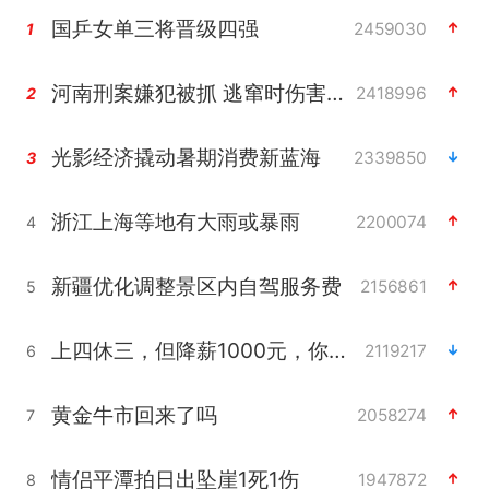
国乒女单三将晋级四强
2459030
1
河南刑案嫌犯被抓 逃窜时伤害多人
2418996
2
光影经济撬动暑期消费新蓝海
2339850
3
浙江上海等地有大雨或暴雨
2200074
4
新疆优化调整景区内自驾服务费
2156861
5
上四休三，但降薪1000元，你接受吗？
2119217
6
黄金牛市回来了吗
2058274
7
情侣平潭拍日出坠崖1死1伤
1947872
8