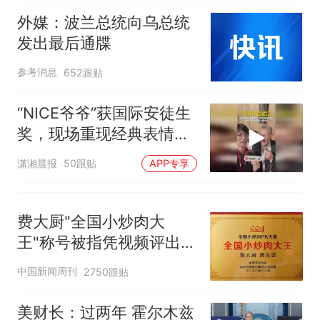
外媒：波兰总统向乌总统
发出最后通牒
参考消息
652跟贴
“NICE爷爷”获国际安徒生
奖，现场重现经典表情
包，向中国粉丝问好
潇湘晨报
50跟贴
APP专享
费大厨"全国小炒肉大
王"称号被指凭视频评出
官方回应
中国新闻周刊
2750跟贴
美财长：过两年 霍尔木兹