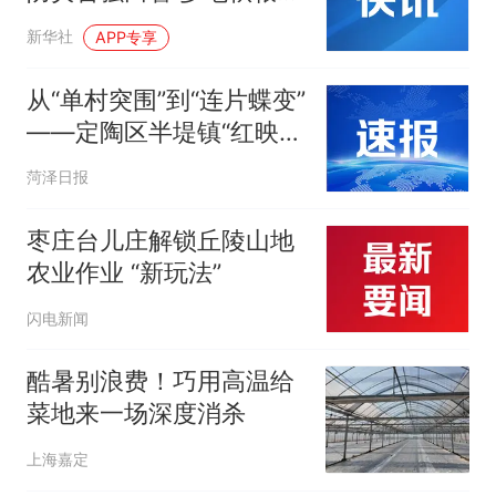
产一线见闻
新华社
APP专享
从“单村突围”到“连片蝶变”
——定陶区半堤镇“红映半
堤”乡村振兴示范片区观察
菏泽日报
枣庄台儿庄解锁丘陵山地
农业作业 “新玩法”
闪电新闻
酷暑别浪费！巧用高温给
菜地来一场深度消杀
上海嘉定