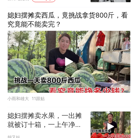
媳妇摆摊卖西瓜，竟挑战拿货800斤，看
究竟能不能卖完？
小雨和雄大
11跟贴
媳妇摆摊卖水果，一出摊
就被订十箱，一上午净赚
300块钱
胡又扯