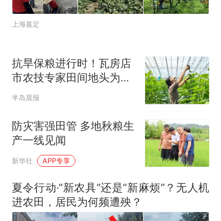
上海嘉定
抗旱保粮进行时！瓦房店
市农技专家田间地头为作
物“把脉开方”
半岛晨报
防灾害强田管 多地秋粮生
产一线见闻
新华社
APP专享
夏令行动·“新农具”还是“新麻烦”？无人机
进农田，居民为何频遭殃？