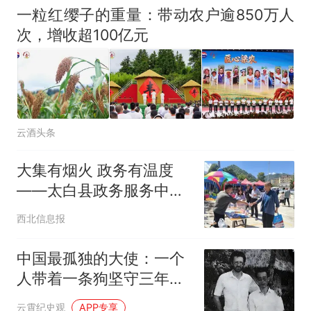
一粒红缨子的重量：带动农户逾850万人
次，增收超100亿元
云酒头条
大集有烟火 政务有温度
——太白县政务服务中心
在鹦鸽镇物资交流会上开
西北信息报
展政务服务进集市活动
中国最孤独的大使：一个
人带着一条狗坚守三年，
改善生活靠挖野菜
云霄纪史观
APP专享