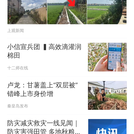
上观新闻
小信宣兵团 ▍高效滴灌润
棉田
十二师在线
卢龙：甘薯盖上“双层被”
错峰上市身价增
秦皇岛发布
防灾减灾救灾一线见闻｜
防灾害强田管 多地秋粮生