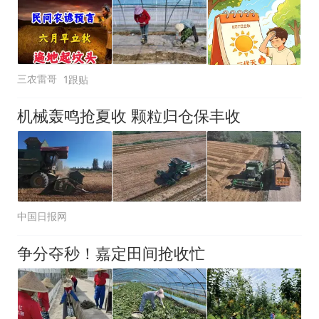
那个在床头放菜刀的女孩，
热
因老师一句“跟我回家”改写了
人生
三农雷哥
1跟贴
机械轰鸣抢夏收 颗粒归仓保丰收
中国日报网
争分夺秒！嘉定田间抢收忙