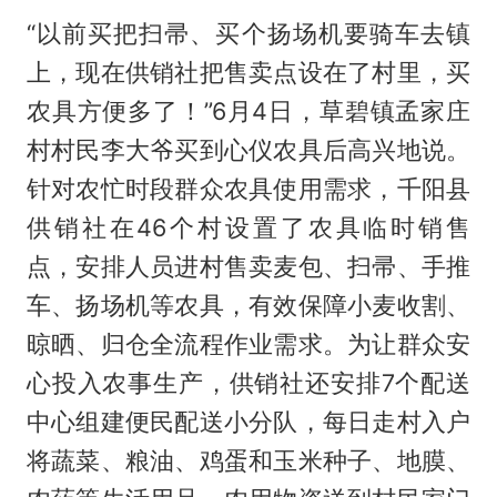
“以前买把扫帚、买个扬场机要骑车去镇
上，现在供销社把售卖点设在了村里，买
农具方便多了！”6月4日，草碧镇孟家庄
村村民李大爷买到心仪农具后高兴地说。
针对农忙时段群众农具使用需求，千阳县
供销社在46个村设置了农具临时销售
点，安排人员进村售卖麦包、扫帚、手推
车、扬场机等农具，有效保障小麦收割、
晾晒、归仓全流程作业需求。为让群众安
心投入农事生产，供销社还安排7个配送
中心组建便民配送小分队，每日走村入户
将蔬菜、粮油、鸡蛋和玉米种子、地膜、