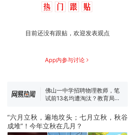
目前还没有跟贴，欢迎发表观点
那个在床头放菜刀的女孩，
热
因老师一句“跟我回家”改写了
人生
搬家报价570元，搬到楼下
新
App内参与讨论
交5060元才肯搬上楼！女子傻
眼了……
费大厨“全国小炒肉大王”称
号，仅凭视频评出？中国烹饪
协会回应
佛山一中学招聘物理教师，笔
试前13名均遭淘汰？教育局：
已叫停招聘，成立调查组全面
笔试第一被第二名传话劝弃考
核查
官方通报
“六月立秋，遍地坟头；七月立秋，秋谷
空调24小时开着反而更省电？
成堆”！今年立秋在几月？
电力部门回应