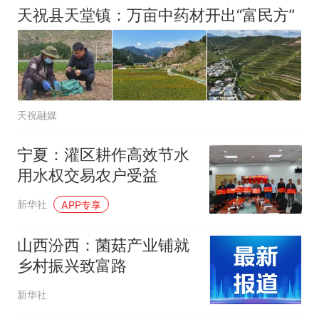
天祝县天堂镇：万亩中药材开出“富民方”
天祝融媒
宁夏：灌区耕作高效节水
用水权交易农户受益
新华社
APP专享
山西汾西：菌菇产业铺就
乡村振兴致富路
新华社