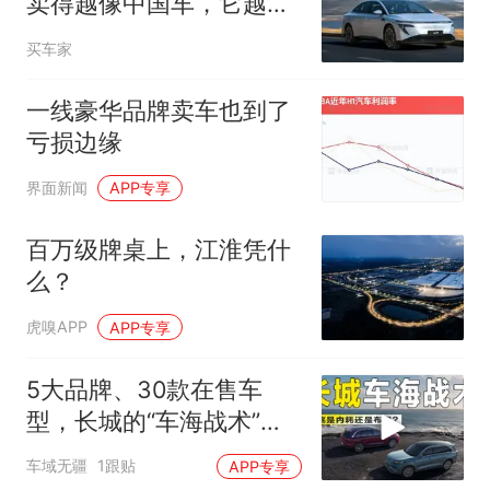
卖得越像中国车，它越没
有未来
买车家
一线豪华品牌卖车也到了
亏损边缘
界面新闻
APP专享
百万级牌桌上，江淮凭什
么？
虎嗅APP
APP专享
5大品牌、30款在售车
型，长城的“车海战术”，
是内耗还是布局？
车域无疆
1跟贴
APP专享