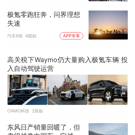
极氪零跑狂奔，问界理想
失速
汽车K线
4跟贴
APP专享
高关税下Waymo仍大量购入极氪车辆 投
入自动驾驶运营
CNMO科技
2跟贴
东风日产销量回暖了，但