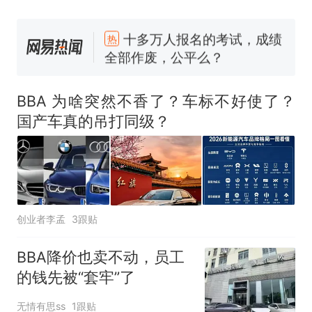
十多万人报名的考试，成绩
热
全部作废，公平么？
搬家报价570元，搬到楼下
新
交5060元才肯搬上楼！女子傻
BBA 为啥突然不香了？车标不好使了？
眼了……
空调24小时开着反而更省电？
国产车真的吊打同级？
电力部门回应
视频丨只要一枚命中就能让航
母瘫痪 轰-6J实力有多强？
佛山一中学招聘物理教师，笔
试前13名均遭淘汰？教育局：
创业者李孟
3跟贴
已叫停招聘，成立调查组全面
“不建议大家买深色蛋糕”上热
核查
搜，网友：天塌了！
BBA降价也卖不动，员工
十多万人报名的考试，成绩
热
的钱先被“套牢”了
全部作废，公平么？
无情有思ss
1跟贴