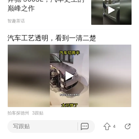
巅峰之作
智趣茶话
汽车工艺透明，看到一清二楚
拍客探德州
3跟贴
写跟贴
4
25款奔驰GLC260原车只