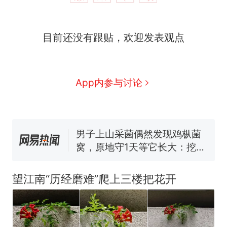
那个在床头放菜刀的女孩，
热
目前还没有跟贴，欢迎发表观点
因老师一句“跟我回家”改写了
人生
制裁瓜子饺子，美国怕什
新
么？
费大厨“全国小炒肉大王”称
App内参与讨论
号，仅凭视频评出？中国烹饪
协会回应
男子上山采菌偶然发现鸡枞菌
窝，原地守1天等它长大：挖了
140多朵
美国渔民钓获鲨鱼徒手将其拽
回大海 目击者直呼震惊 （视频
来源：参考消息）
笔试第一被第二名传话劝弃考
官方通报
望江南“历经磨难”爬上三楼把花开
那个在床头放菜刀的女孩，
热
因老师一句“跟我回家”改写了
人生