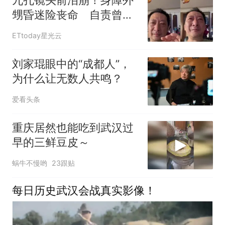
九孔镜头前泪崩！身障外
甥昏迷险丧命 自责曾闪
过「别救了」念头
ETtoday星光云
刘家琨眼中的“成都人”，
为什么让无数人共鸣？
爱看头条
重庆居然也能吃到武汉过
早的三鲜豆皮～
蜗牛不慢哟
23跟贴
每日历史武汉会战真实影像！