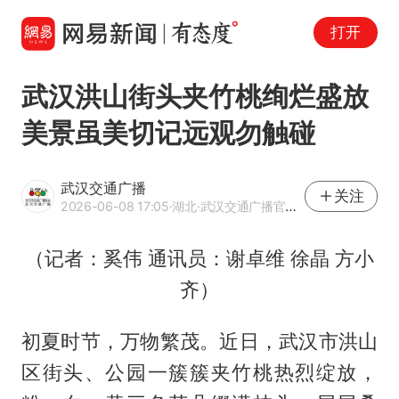
打开
武汉洪山街头夹竹桃绚烂盛放
美景虽美切记远观勿触碰
武汉交通广播
关注
2026-06-08 17:05
·湖北
·武汉交通广播官方网易号
（记者：奚伟 通讯员：谢卓维 徐晶 方小
齐）
初夏时节，万物繁茂。近日，武汉市洪山
区街头、公园一簇簇夹竹桃热烈绽放，