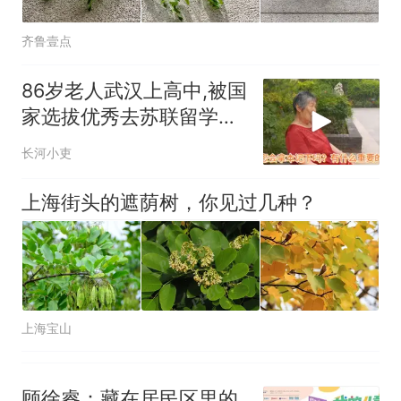
齐鲁壹点
86岁老人武汉上高中,被国
家选拔优秀去苏联留学，
退休金多少？
长河小吏
上海街头的遮荫树，你见过几种？
上海宝山
顾徐睿：藏在居民区里的