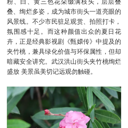
粉、白、黄三色花朵缀满枝头，层层叠
叠、绚烂多姿，成为城市街头一道亮眼的
风景线。不少市民驻足观赏、拍照打卡，
氛围感十足。而这种颜值出众的夏日花
卉，正是经典影视剧《甄嬛传》中提及的
夹竹桃，兼具绿化价值与环保属性，但却
暗藏安全讲究。武汉洪山街头夹竹桃绚烂
盛放 美景虽美切记远观勿触碰。