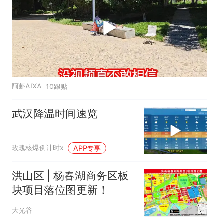
阿虾AIXA
10跟贴
武汉降温时间速览
玫瑰核爆倒计时x
APP专享
洪山区 | 杨春湖商务区板
块项目落位图更新！
大光谷