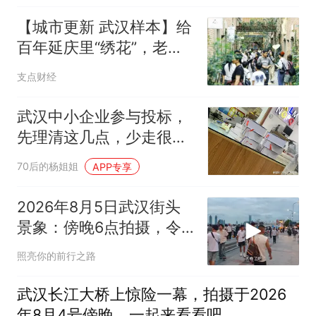
【城市更新 武汉样本】给
百年延庆里“绣花”，老建
筑又“活”了
支点财经
武汉中小企业参与投标，
先理清这几点，少走很多
弯路
70后的杨姐姐
APP专享
2026年8月5日武汉街头
景象：傍晚6点拍摄，令
人难以置信
照亮你的前行之路
武汉长江大桥上惊险一幕，拍摄于2026
年8月4号傍晚，一起来看看吧