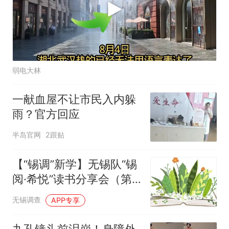
弱电大林
一献血屋不让市民入内躲
雨？官方回应
半岛官网
2跟贴
【“锡调”新学】无锡队“锡
阅·希悦”读书分享会（第
七期)
无锡调查
APP专享