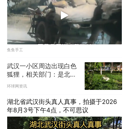
鱼鱼手工
武汉一小区周边出现白色
狐狸，相关部门：是北极
狐，并非国家野生保护动
环球网资讯
物，大概率是居民饲养的
“异宠”
湖北省武汉街头真人真事，拍摄于2026
年8月3号下午4点，不可思议