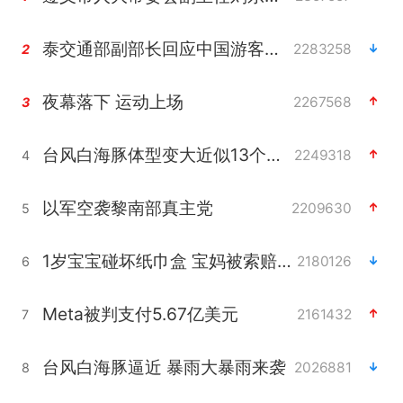
泰交通部副部长回应中国游客遭歧视
2283258
2
夜幕落下 运动上场
2267568
3
台风白海豚体型变大近似13个浙江面积
2249318
4
以军空袭黎南部真主党
2209630
5
1岁宝宝碰坏纸巾盒 宝妈被索赔924元
2180126
6
Meta被判支付5.67亿美元
2161432
7
台风白海豚逼近 暴雨大暴雨来袭
2026881
8