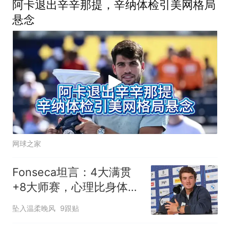
阿卡退出辛辛那提，辛纳体检引美网格局
悬念
网球之家
Fonseca坦言：4大满贯
+8大师赛，心理比身体更
受煎熬
坠入温柔晚风
9跟贴