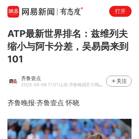
打开
ATP最新世界排名：兹维列夫
缩小与阿卡分差，吴易昺来到
101
齐鲁壹点
关注
2026-06-08 17:01
·山东
·齐鲁晚报官方网易号
齐鲁晚报·齐鲁壹点 怀晓