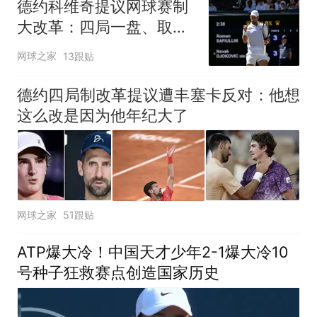
德约科维奇提议网球赛制
大改革：四局一盘、取消
占先！
网球之家
13跟贴
德约四局制改革提议遭丰塞卡反对：他想
这么改是因为他年纪大了
网球之家
51跟贴
ATP爆大冷！中国天才少年2-1爆大冷10
号种子狂救赛点创造国家历史