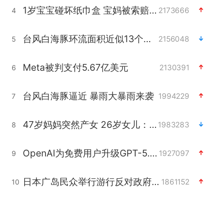
1岁宝宝碰坏纸巾盒 宝妈被索赔924元
2173666
4
台风白海豚环流面积近似13个浙江
2156048
5
Meta被判支付5.67亿美元
2130391
6
台风白海豚逼近 暴雨大暴雨来袭
1994229
7
47岁妈妈突然产女 26岁女儿：很震惊
1983283
8
OpenAI为免费用户升级GPT-5.6 Luna
1927097
9
日本广岛民众举行游行反对政府行径
1861152
10