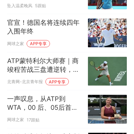
坠入温柔晚风
5跟贴
官宣！德国名将连续四年
入围年终
网球之家
APP专享
ATP蒙特利尔大师赛｜商
竣程苦战三盘遭逆转，坦
言体能透支
北青网-北京青年报
APP专享
一声叹息，从ATP到
WTA，00 后、05后首冠
选手，竟大多已成路人
网球之家
17跟贴