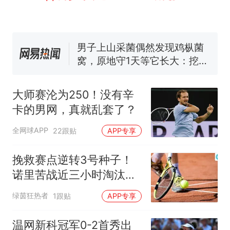
费大厨“全国小炒肉大王”称
号，仅凭视频评出？中国烹饪
协会回应
男子上山采菌偶然发现鸡枞菌
窝，原地守1天等它长大：挖了
140多朵
美国渔民钓获鲨鱼徒手将其拽
回大海 目击者直呼震惊 （视频
来源：参考消息）
笔试第一被第二名传话劝弃考
大师赛沦为250！没有辛
官方通报
卡的男网，真就乱套了？
那个在床头放菜刀的女孩，
热
因老师一句“跟我回家”改写了
全网球APP
22跟贴
APP专享
人生
挽救赛点逆转3号种子！
诺里苦战近三小时淘汰德
米纳尔
绿茵狂热者
1跟贴
APP专享
温网新科冠军0-2首秀出