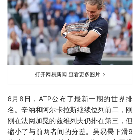
打开网易新闻 查看更多图片
6月8日，ATP公布了最新一期的世界排
名。辛纳和阿尔卡拉斯继续位列前二，刚
刚在法网加冕的
兹维列夫
仍排在第三，但
缩小了与前两者间的分差。
吴易昺
下滑9