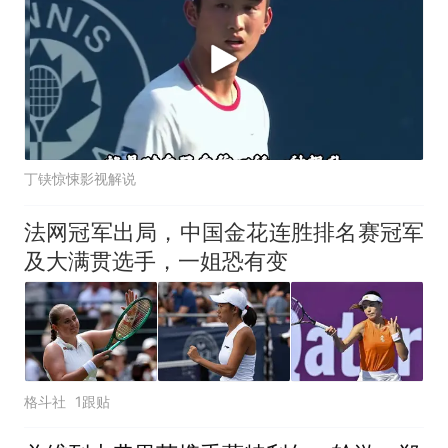
丁铗惊悚影视解说
法网冠军出局，中国金花连胜排名赛冠军
及大满贯选手，一姐恐有变
格斗社
1跟贴