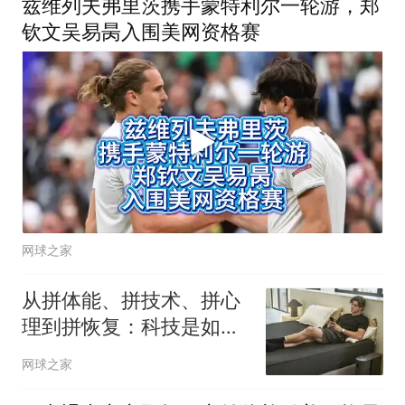
兹维列夫弗里茨携手蒙特利尔一轮游，郑
钦文吴易昺入围美网资格赛
网球之家
从拼体能、拼技术、拼心
理到拼恢复：科技是如何
助力职业球员的？
网球之家