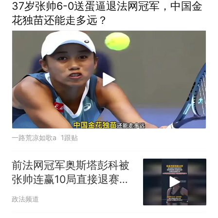
37岁张帅6-0送蛋逼退法网冠军，中国金
花独苗还能走多远？
一路荒凉如歌a
1跟贴
前法网冠军奥斯塔彭科被
张帅连赢10局直接退赛，
叉腰耸肩面露无奈
政法频道