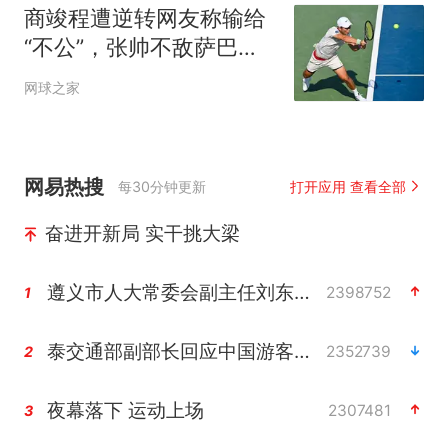
商竣程遭逆转网友称输给
“不公”，张帅不敌萨巴赢
得最热烈掌声
网球之家
网易热搜
每30分钟更新
打开应用 查看全部
奋进开新局 实干挑大梁
遵义市人大常委会副主任刘东明被查
2398752
1
泰交通部副部长回应中国游客遭歧视
2352739
2
夜幕落下 运动上场
2307481
3