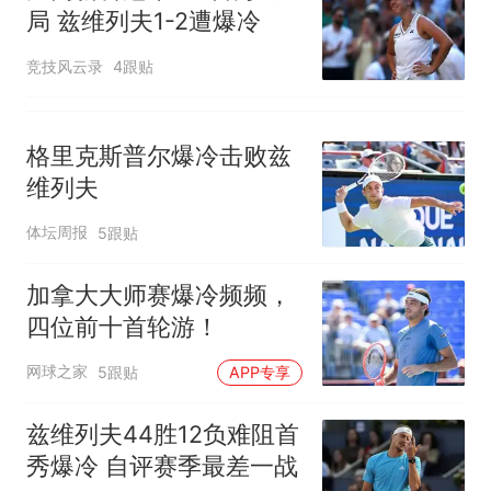
局 兹维列夫1-2遭爆冷
竞技风云录
4跟贴
格里克斯普尔爆冷击败兹
维列夫
体坛周报
5跟贴
加拿大大师赛爆冷频频，
四位前十首轮游！
网球之家
5跟贴
APP专享
兹维列夫44胜12负难阻首
秀爆冷 自评赛季最差一战