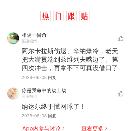
相隔一街角i
福建福州
阿尔卡拉斯伤退、辛纳爆冷，老天
把大满贯端到兹维列夫嘴边了。第
四次冲击，再拿不下可真没借口了
2026-06-08
回复
你是我命中的劫上劫
河南郑州
那个在床头放菜刀的女孩，
热
纳达尔终于懂网球了！
因老师一句“跟我回家”改写了
人生
制裁瓜子饺子，美国怕什
2026-06-08
回复
新
么？
App内参与讨论
查看更多