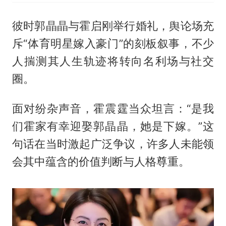
彼时郭晶晶与
霍启刚
举行婚礼，舆论场充
斥“体育明星嫁入豪门”的刻板叙事，不少
人揣测其人生轨迹将转向名利场与社交
圈。
面对纷杂声音，霍震霆当众坦言：“是我
们霍家有幸迎娶郭晶晶，她是下嫁。”这
句话在当时激起广泛争议，许多人未能领
会其中蕴含的价值判断与人格尊重。