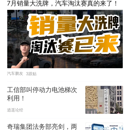
7月销量大洗牌，汽车淘汰赛真的来了！
汽车鹏友
3跟贴
工信部叫停动力电池梯次
利用！
逍遥论经
奇瑞集团法务部亮剑，两