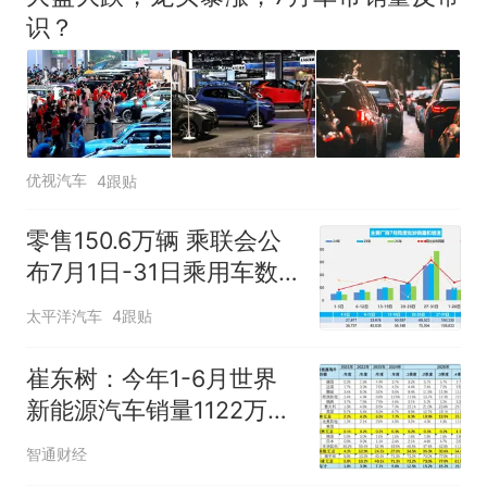
识？
佛山一中学招聘物理教师，笔
试前13名均遭淘汰？教育局：
已叫停招聘，成立调查组全面
十多万人报名的考试，成绩全
核查
部作废，公平么？
“不建议大家买深色蛋糕”上热
搜，网友：天塌了！
优视汽车
4跟贴
那个在床头放菜刀的女孩，
热
因老师一句“跟我回家”改写了
零售150.6万辆 乘联会公
人生
布7月1日-31日乘用车数
据
太平洋汽车
4跟贴
崔东树：今年1-6月世界
新能源汽车销量1122万台
中国占比达62%
智通财经