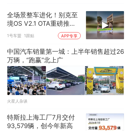
全场景整车进化！别克至
境OS V2.1 OTA重磅推
送！
1号车盟
1跟贴
APP专享
中国汽车销量第一城：上半年销售超过26
万辆，“跑赢”北上广
火星人杂谈
特斯拉上海工厂7月交付
93,579辆，创今年新高