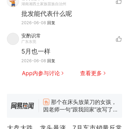
湖南湘西土家族苗族自治州
批发能代表什么呢
2026-06-08
回复
安酌识常
广东东莞
5月也一样
2026-06-08
回复
App内参与讨论
查看更多
那个在床头放菜刀的女孩，
热
因老师一句“跟我回家”改写了
人生
搬家报价570元，搬到楼下
新
交5060元才肯搬上楼！女子傻
眼了……
空调24小时开着反而更省电？
大盘大跌，龙头暴涨，7月车市销量反常
电力部门回应