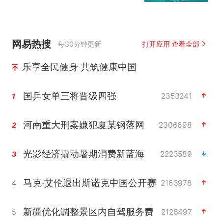
网易热搜
每30分钟更新
打开应用 查看全部
乐享全民健身 共筑健康中国
国乒女单三将晋级四强
2353241
1
河南重大刑案嫌犯夏某钢落网
2306698
2
光影经济撬动暑期消费新蓝海
2223589
3
马克·艾伦退出斯诺克中国公开赛
2163978
4
新疆优化调整景区内自驾服务费
2126497
5