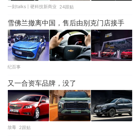
一刻talks丨硬科技新商业
24跟贴
雪佛兰撤离中国，售后由别克门店接手
纪百事
又一合资车品牌，没了
放毒
2跟贴