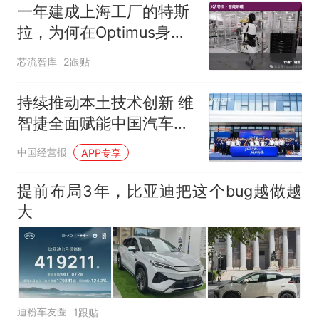
一年建成上海工厂的特斯
拉，为何在Optimus身上
栽了？真相远没那么简单
芯流智库
2跟贴
持续推动本土技术创新 维
智捷全面赋能中国汽车产
业
中国经营报
APP专享
提前布局3年，比亚迪把这个bug越做越
大
迪粉车友圈
1跟贴