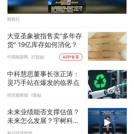
财联社
大亚圣象被指售卖“多年存
货” 19亿库存如何消化？
中国能源网
27跟贴
APP专享
中科慧思董事长张正涛：
灵巧手站在爆发的临界点
经济观察报
1跟贴
未来业绩能否支撑估值？
未来怎么发展？宇树科技
上市前夕，王兴兴全面回
每日经济新闻