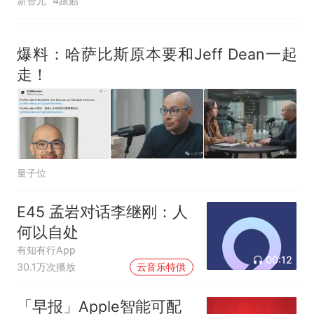
新智元
4跟贴
爆料：哈萨比斯原本要和Jeff Dean一起
走！
量子位
E45 孟岩对话李继刚：人
何以自处
有知有行App
00:12
30.1万次播放
云音乐特供
「早报」Apple智能可配