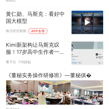
财联社
黄仁勋、马斯克：看好中
国大模型
每日经济新闻
APP专享
Kimi新架构让马斯克叹
服！17岁高中生作者一战
成名
量子位
176跟贴
《董秘实务操作研修班》—董秘俱�