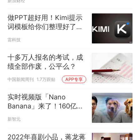
新浪财经
做PPT超好用！Kimi提示
词模板给你们整理好了，
直接抄
雷科技
十多万人报名的考试，成
绩全部作废，公平么？
中国新闻周刊
1.7万跟贴
APP专享
实时视频版「Nano
Banana」来了！160亿参
数重磅开源
新智元
2022年喜剧小品，蒋龙蒋