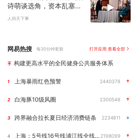
诗萌谈选角，资本乱塞演
员，爆笑不停
人间天下事
网易热搜
每30分钟更新
打开应用 查看全部
构建更高水平的全民健身公共服务体系
上海暴雨红色预警
2440378
1
白海豚10级风圈
2300548
2
跨界融合拉长夏日经济消费链条
2234811
3
上海：5号线16号线浦江线全线停运
2198099
4