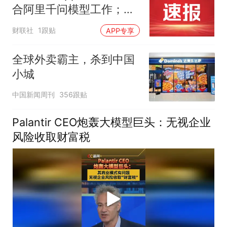
合阿里千问模型工作；江
波龙定增大幅溢价
财联社
1跟贴
APP专享
全球外卖霸主，杀到中国
小城
中国新闻周刊
356跟贴
Palantir CEO炮轰大模型巨头：无视企业
风险收取财富税