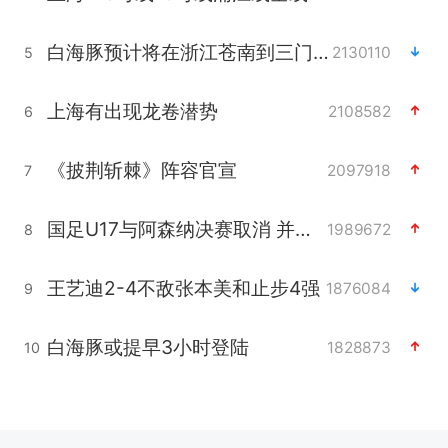
白海豚预计将在浙江苍南到三门一带登陆
2130110
5
上海有出现龙卷潜势
2108582
6
《披荆斩棘》阵容官宣
2097918
7
国足U17与阿森纳决赛取消 并列冠军
1989672
8
王艺迪2-4不敌张本美和止步4强
1876084
9
白海豚或提早3小时登陆
1828873
10