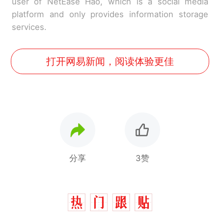
user of NetEase Hao, which is a social media
platform and only provides information storage
services.
打开网易新闻，阅读体验更佳
分享
3赞