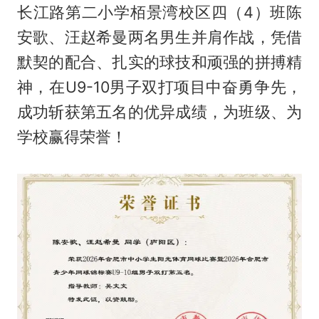
长江路第二小学栢景湾校区四（4）班陈
安歌、汪赵希曼两名男生并肩作战，凭借
默契的配合、扎实的球技和顽强的拼搏精
神，在U9-10男子双打项目中奋勇争先，
成功斩获第五名的优异成绩，为班级、为
学校赢得荣誉！