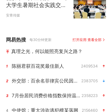
大学生暑期社会实践交流
座谈会
安青传媒
网易热搜
每30分钟更新
打开应用 查看全部
真理之光，何以能照亮复兴之路？
陈丽君获百花奖最佳新人
2409534
1
外交部：百余名菲律宾公民因非法就业、非法居留被依法处理
2383705
2
7月份居民消费价格指数保持温和上涨
2358223
3
中使馆：重大涉诈逃犯檀某落网
2156460
4