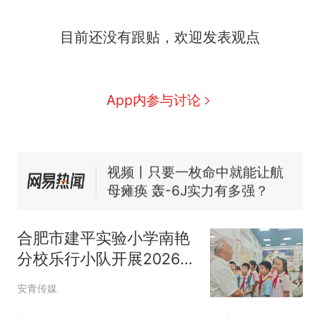
目前还没有跟贴，欢迎发表观点
十多万人报名的考试，成绩
热
全部作废，公平么？
5万的小车卖不动，40万以
新
App内参与讨论
上的抢着买
浙江人戒备 "白海豚"已创我国
纪录 带来严重影响
视频丨只要一枚命中就能让航
母瘫痪 轰-6J实力有多强？
泰州父亲的手写家书遗失30
年，网友淘到后寄给女儿：花
合肥市建平实验小学南艳
鸟市场搬了，但爱还在
网友称甘肃麦积山景区看完所
分校乐行小队开展2026年
有石窟需2000元，景区：部分
暑期爱国主义教育实践活
石窟受特别保护，游客可按需
十多万人报名的考试，成绩
热
安青传媒
动
买
全部作废，公平么？