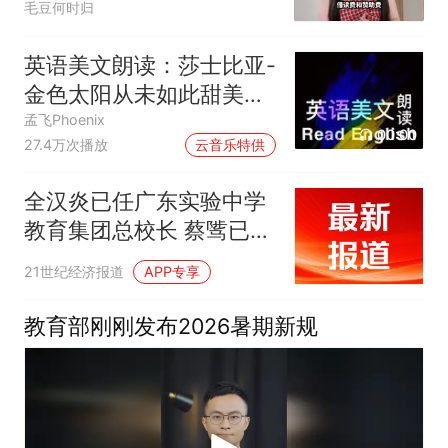
毛豆何时归
英语美文朗读：莎士比亚-
金色太阳从未如此甜美吻
过
孟飞Phoenix
00:00
27.4万次播放
云音乐特供
全汉炎已任广东实验中学
教育集团总校长 蔡骘已出
任广东实验中学党委书记
21世纪经济报道
APP专享
教育部刚刚发布2026暑期新规