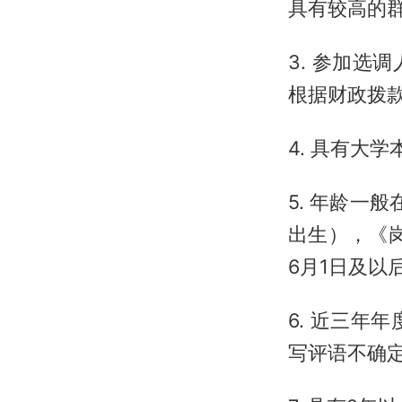
具有较高的
3. 参加
根据财政拨
4. 具有大
5. 年龄一
出生），《岗
6月1日及以
6. 近三
写评语不确