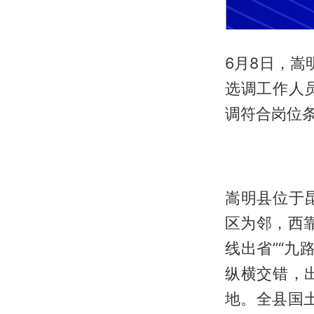
6月8日，嵩
选调工作人
调符合岗位条
嵩明县位于
区为邻，西
线出省”“九
纵横交错，
地。全县国土