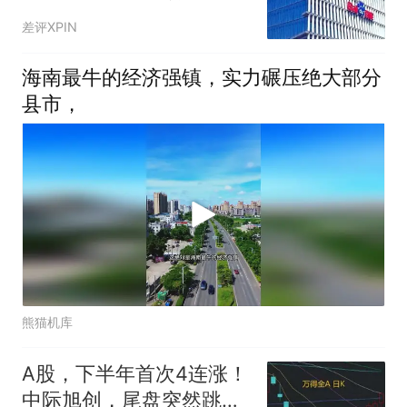
开发外包给印度，百度入
差评XPIN
局AI办公，张一鸣称字节
不会依赖AI蒸馏技术，这
海南最牛的经济强镇，实力碾压绝大部分
就是今天的其他大新闻！
县市，
熊猫机库
A股，下半年首次4连涨！
中际旭创，尾盘突然跳