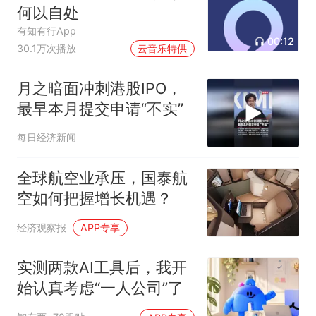
何以自处
有知有行App
00:12
30.1万次播放
云音乐特供
月之暗面冲刺港股IPO，
最早本月提交申请“不实”
每日经济新闻
全球航空业承压，国泰航
空如何把握增长机遇？
经济观察报
APP专享
实测两款AI工具后，我开
始认真考虑“一人公司”了