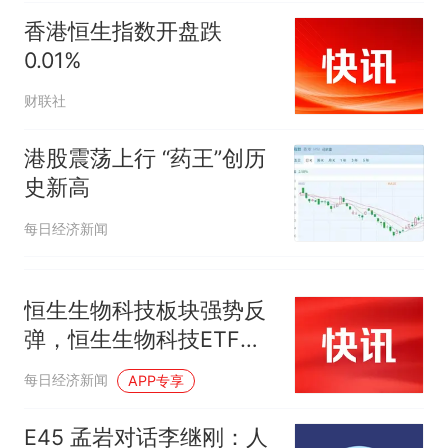
人生
香港恒生指数开盘跌
0.01%
财联社
港股震荡上行 “药王”创历
史新高
每日经济新闻
恒生生物科技板块强势反
弹，恒生生物科技ETF国
泰(520930)盘中涨超5%
每日经济新闻
APP专享
E45 孟岩对话李继刚：人