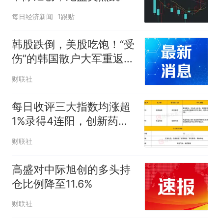
水，发生了什么？
每日经济新闻
1跟贴
韩股跌倒，美股吃饱！“受
伤”的韩国散户大军重返华
尔街怀抱
财联社
每日收评三大指数均涨超
1%录得4连阳，创新药板
块全线爆发，PCB概念股
财联社
持续走强
高盛对中际旭创的多头持
仓比例降至11.6%
财联社