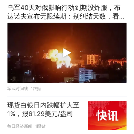
乌军40天对俄影响行动到期没炸服，布
达诺夫宣布无限续期：别纠结天数，看结
果
军武时间线
1跟贴
现货白银日内跌幅扩大至
1%，报61.29美元/盎司
每日经济新闻
1跟贴