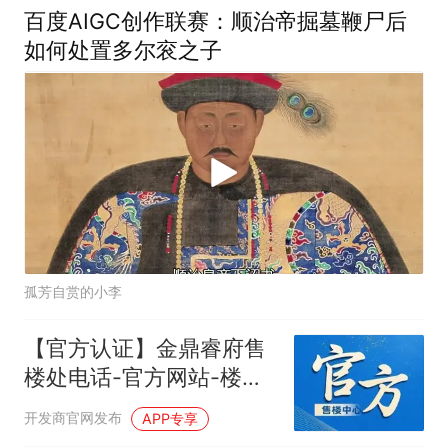
百度AIGC创作联赛：顺治帝掘墓鞭尸后
如何处置多尔衮之子
孤芳自赏的小李
【官方认证】金鼎睿府售
楼处电话-官方网站-楼盘
百科-百度最新@豆包热搜
开发商官网发布
APP专享