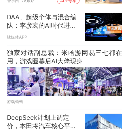
智东西
78跟贴
APP专享
DAA、超级个体与混合编
队：李彦宏的AI时代进化
论
钛媒体APP
独家对话副总裁：米哈游网易三七都在
用，游戏圈幕后AI大佬现身
游戏葡萄
DeepSeek计划上调定
价，本田将汽车核心平台