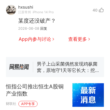
hxsushi
40
江苏常州
iPhone 14 Pro
那个在床头放菜刀的女孩，
热
某度还没破产？
因老师一句“跟我回家”改写了
2026-06-08
回复
人生
制裁瓜子饺子，美国怕什
新
么？
App内参与讨论
查看更多
费大厨“全国小炒肉大王”称
号，仅凭视频评出？中国烹饪
协会回应
男子上山采菌偶然发现鸡枞菌
窝，原地守1天等它长大：挖了
140多朵
美国渔民钓获鲨鱼徒手将其拽
回大海 目击者直呼震惊 （视频
来源：参考消息）
笔试第一被第二名传话劝弃考
恒指公司推出恒生A股铜
官方通报
产业指数
那个在床头放菜刀的女孩，
热
因老师一句“跟我回家”改写了
财联社
APP专享