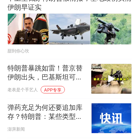
伊朗早证实
甜到你心坎
特朗普暴跳如雷！普京替
伊朗出头，巴基斯坦可能
上当
老表是个手艺人
APP专享
弹药充足为何还要追加库
存？特朗普：某些类型稍
微有点紧张
澎湃新闻