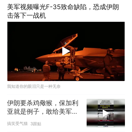
美军视频曝光F-35致命缺陷，恐成伊朗
击落下一战机
我知道你的眼泪只是一种无奈
伊朗要杀鸡儆猴，保加利
亚就是例子，敢给美军加
油等着挨打！
搞笑受气猫
3跟贴