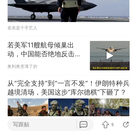
老表是个手艺人
若美军11艘航母倾巢出
动，中国能否绝地反击？
真相让你脊背发凉
奥利奥变薄了的
从“完全支持”到“一言不发”！伊朗特种兵
越境清场，美国这步“库尔德棋”下砸了？
写跟贴
5
战刃