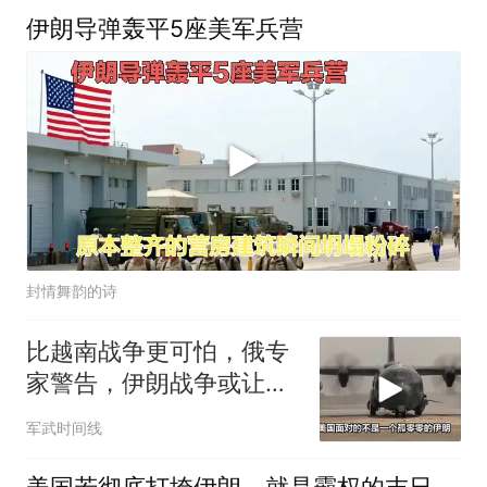
伊朗导弹轰平5座美军兵营
封情舞韵的诗
比越南战争更可怕，俄专
家警告，伊朗战争或让美
国霸权崩塌
军武时间线
美国若彻底打垮伊朗，就是霸权的末日