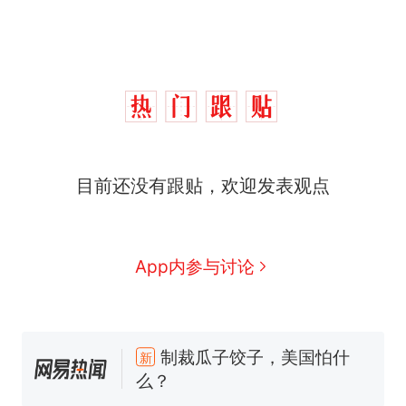
目前还没有跟贴，欢迎发表观点
App内参与讨论
那个在床头放菜刀的女孩，
热
因老师一句“跟我回家”改写了
人生
制裁瓜子饺子，美国怕什
新
么？