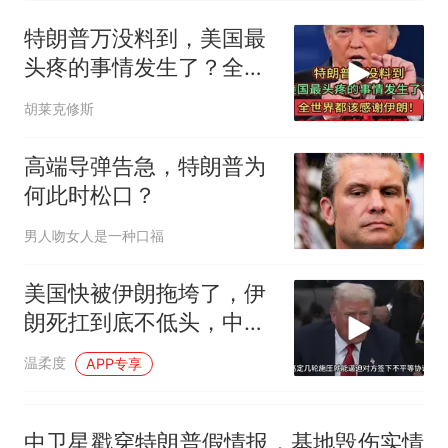
费大厨“全国小炒肉大王”称
号，仅凭视频评出？中国烹饪
特朗普万没料到，美国最
协会回应
男子上山采菌偶然发现鸡枞菌
头疼的事情发生了？全世
窝，原地守1天等它长大：挖了
界都该感谢伊朗！
140多朵
美国渔民钓获鲨鱼徒手将其拽
胡莱克修斯
回大海 目击者直呼震惊 （视频
来源：参考消息）
笔试第一被第二名传话劝弃考
高端导弹告急，特朗普为
官方通报
何此时松口？
那个在床头放菜刀的女孩，
热
男人吻女人是一种口福
因老师一句“跟我回家”改写了
人生
美国快被伊朗拖垮了，伊
朗死扛到底不低头，中国
反而迎来新机遇？
温柔度
APP专享
中卫星戳穿特朗普假情报，基地毁伤实情