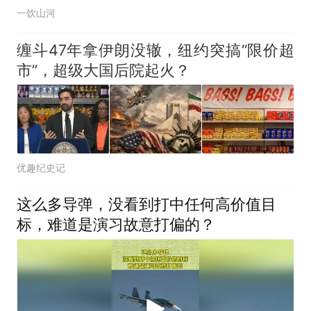
一饮山河
缠斗47年拿伊朗没辙，纽约突搞“限价超
市”，超级大国后院起火？
优趣纪史记
这么多导弹，没看到打中任何高价值目
标，难道是演习故意打偏的？