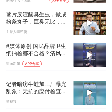
APP专享
上海探店
薯片废渣酸臭生虫，做成
粉条丸子，巨臭无比，食
品安全又塌了！
主持人李艺鹏
#媒体原创 国民品牌卫生
纸抽检都不合格？清风卫
生纸复检仍未通过，品牌
封面新闻
APP专享
回应：系工艺偏差，涉事
批次全渠道下架
记者暗访牛蛙加工厂曝光
乱象：无抗的应付检查，
超标的给外卖饭店
星视频