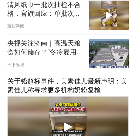
清风纸巾一批次抽检不合
格，官旗回应：单批次工
艺管控疏忽，消费者可免
蓝鲸新闻
费退换
央视关注济南｜高温天粮
食如何储存？“冬冷夏用”
让粮食安全度夏 保质保鲜
天下泉城
关于铅超标事件，美素佳儿最新声明：美
素佳儿称寻求更多机构奶粉复检