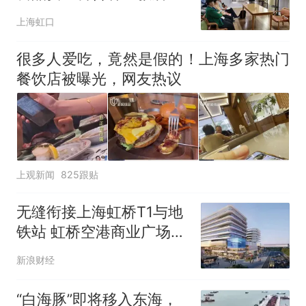
念好“四字经”
上海虹口
很多人爱吃，竟然是假的！上海多家热门
餐饮店被曝光，网友热议
上观新闻
825跟贴
无缝衔接上海虹桥T1与地
铁站 虹桥空港商业广场启
动招商
新浪财经
“白海豚”即将移入东海，