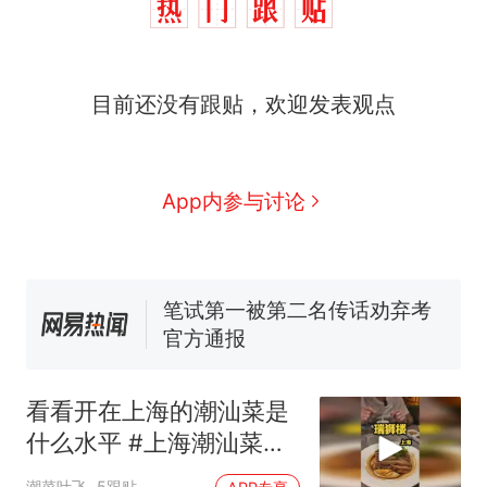
西班牙飞地休达边境，摩洛
热
哥士兵搬起大石块投向移民引
争议，此前一天内数万人从摩
费大厨“全国小炒肉大王”称
新
目前还没有跟贴，欢迎发表观点
洛哥涌入西班牙
号，仅凭视频评出？中国烹饪
协会回应
男子上山采菌偶然发现鸡枞菌
窝，原地守1天等它长大：挖了
140多朵
美国一场追捕行动中，一男子
App内参与讨论
在车辆行驶中爬上车顶跳舞。
（新京报）
笔试第一被第二名传话劝弃考
官方通报
美国渔民钓获鲨鱼徒手将其拽
回大海 目击者直呼震惊 （视频
来源：参考消息）
西班牙飞地休达边境，摩洛
热
哥士兵搬起大石块投向移民引
看看开在上海的潮汕菜是
争议，此前一天内数万人从摩
什么水平 #上海潮汕菜排
洛哥涌入西班牙
行榜 #瑞狮楼潮汕会馆 #
潮菜叶飞
5跟贴