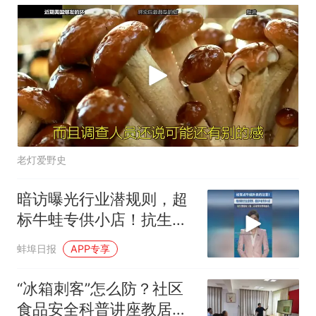
老灯爱野史
暗访曝光行业潜规则，超
标牛蛙专供小店！抗生素
超标5倍，还有明令禁用
蚌埠日报
APP专享
兽药
“冰箱刺客”怎么防？社区
食品安全科普讲座教居民