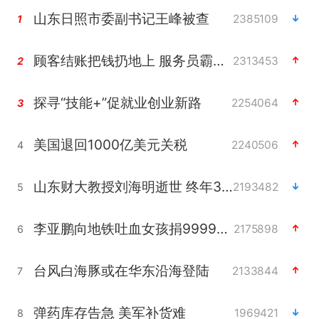
山东日照市委副书记王峰被查
2385109
1
顾客结账把钱扔地上 服务员霸气扔回
2313453
2
探寻“技能+”促就业创业新路
2254064
3
美国退回1000亿美元关税
2240506
4
山东财大教授刘海明逝世 终年38岁
2193482
5
李亚鹏向地铁吐血女孩捐99999元
2175898
6
台风白海豚或在华东沿海登陆
2133844
7
弹药库存告急 美军补货难
1969421
8