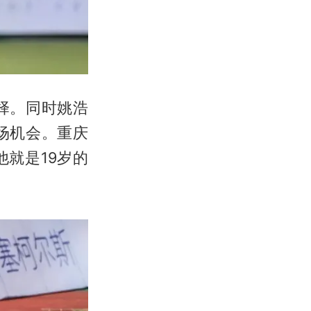
择。同时姚浩
场机会。重庆
就是19岁的