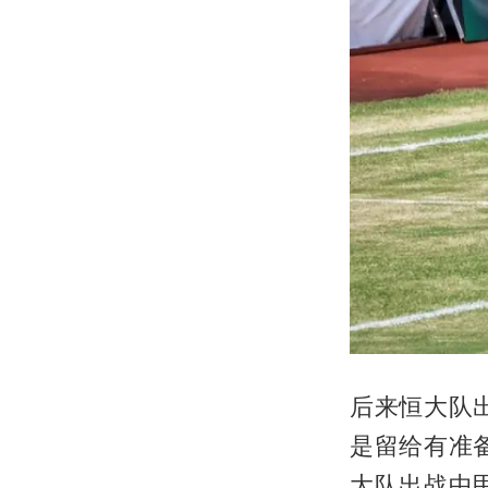
后来恒大队
是留给有准
大队出战中