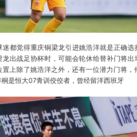
球迷都觉得重庆铜梁龙引进姚浩洋就是正确选
梁龙出战足协杯时，可能会轮休给替补门将出
位置上除了姚浩洋之外，还有一位潜力门将，他
梓桐是恒大07青训佼佼者，曾经留洋西班牙