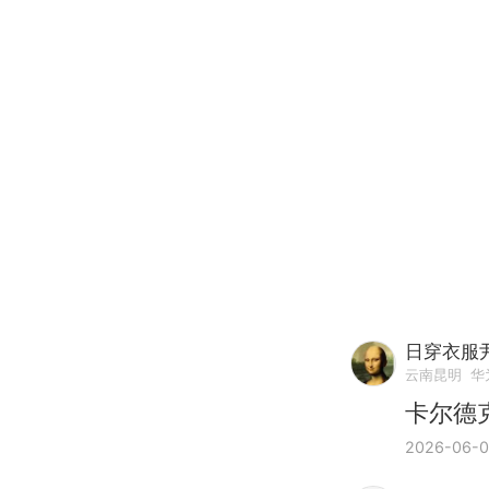
日穿衣服
云南昆明
华
卡尔德
2026-06-