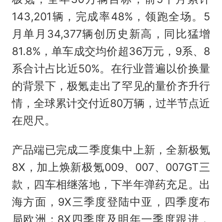
143,201辆，完成率48%，领跑全场。5
月单月34,377辆创历史新高，同比猛增
81.8%，单车成交均价超36万元，9系、8
系合计占比近50%。在行业普遍以价换量
的背景下，极氪走出了罕见的量价齐升行
情，全球累计交付近80万辆，过半节点近
在咫尺。
产品端已完成二季度集中上新，全新极氪
8X，加上焕新极氪009、007、007GT三
款，四车相继落地，下半年弹药充足。出
海方面，9X三季度登陆中亚，四季度布
局欧洲；8X四季度及明年一季度跟进，