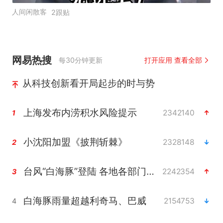
人间闲散客
2跟贴
网易热搜
每30分钟更新
打开应用 查看全部
从科技创新看开局起步的时与势
上海发布内涝积水风险提示
2342140
1
小沈阳加盟《披荆斩棘》
2328148
2
台风“白海豚”登陆 各地各部门全力应对
2242354
3
白海豚雨量超越利奇马、巴威
2154753
4