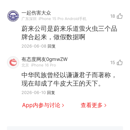
一起伤害大众
18
广东深圳
iPhone 15 Pro Android手机
蔚来公司是蔚来乐道萤火虫三个品
牌合起来，做假数据啊
十多万人报名的考试，成绩
热
2026-06-08
回复
全部作废，公平么？
全球唯一没有法定首都的国
新
有态度网友0gmwZW
15
家，刚改国名，总统就邀请中
北京
iPhone 16 Pro
国大使骑行绕了几乎整个国境
5万的小车卖不动，40万以上
中华民族曾经以谦谦君子而著称，
线一圈，还曾两次到中国寻根
的抢着买
现在却成了牛皮大王的天下。
视频丨只要一枚命中就能让航
2026-06-10
回复
母瘫痪 轰-6J实力有多强？
空调24小时开着反而更省电？
App内参与讨论
查看更多
电力部门回应
大雨将至一家老小6分钟抢收完
1千斤稻谷