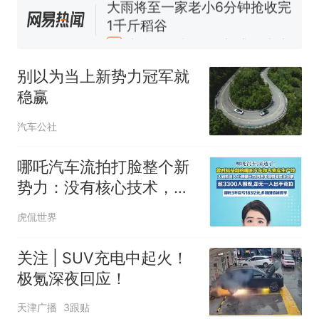
十多万人报名的考试，成绩
热
全部作废，公平么？
别以为当上新势力冠军就
稳赢
汽车公社
哪吒汽车流拍打脸整个新
势力：没有核心技术，所
有繁华都是泡沫
虎侃世界
关注 | SUV充电中起火！
极氪深夜回应！
天津广播
3跟贴