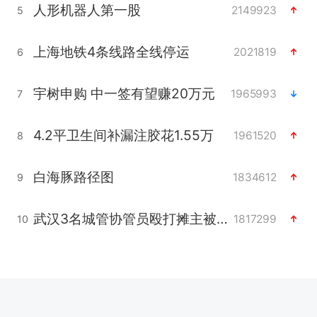
人形机器人第一股
2149923
5
上海地铁4条线路全线停运
2021819
6
宇树申购 中一签有望赚20万元
1965993
7
4.2平卫生间补漏注胶花1.55万
1961520
8
白海豚路径图
1834612
9
武汉3名城管协管员殴打摊主被刑拘
1817299
10