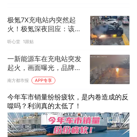
极氪7X充电站内突然起
火！极氪深夜回应：该车
曾严重碰撞，未在官方维
听心堂
1跟贴
修
一新能源车在充电站突发
起火，画面曝光，品牌回
应
南方都市报
APP专享
今年车市销量纷纷疲软，是内卷造成的反
噬吗？利润真的太低了！