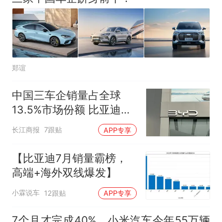
郑谊
中国三车企销量占全球
13.5%市场份额 比亚迪
4.8%居第六吉利4.6%列第
长江商报
7跟贴
APP专享
七
【比亚迪7月销量霸榜，
高端+海外双线爆发】
小霖说车
12跟贴
APP专享
7个月才完成40%，小米汽车今年55万辆