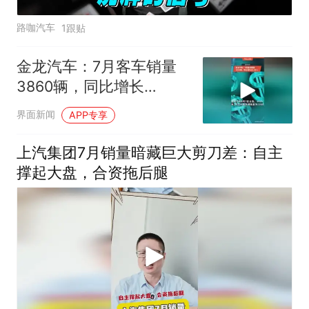
路咖汽车
1跟贴
金龙汽车：7月客车销量
3860辆，同比增长
13.46%
界面新闻
APP专享
上汽集团7月销量暗藏巨大剪刀差：自主
撑起大盘，合资拖后腿