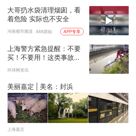
大哥扔水袋清理烟囱，看
着危险 实际也不安全
河南都市频道
488跟贴
APP专享
上海警方紧急提醒：不要
买！不要用！这类事故频
发，已有人不慎失控坠河
环球网资讯
美丽嘉定 | 美名：封浜
上海嘉定