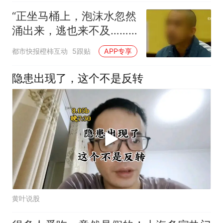
“正坐马桶上，泡沫水忽然
涌出来，逃也来不及……”
93岁老人被吓到！2个月
都市快报橙柿互动
5跟贴
APP专享
20次，上海多户居民家马
桶泡沫喷涌，原因不明
隐患出现了，这个不是反转
黄叶说股