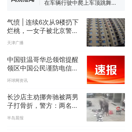
官方通报
美国渔民钓获鲨鱼徒手将其拽
回大海 目击者直呼震惊 （视频
气愤 | 连续6次从9楼扔下
来源：参考消息）
西班牙飞地休达边境，摩洛
热
烂桃，一女子被北京警方
哥士兵搬起大石块投向移民引
查获！
天津广播
争议，此前一天内数万人从摩
洛哥涌入西班牙
中国驻温哥华总领馆提醒
领区中国公民谨防电信诈
骗
环球网资讯
长沙店主劝挪奔驰被两男
子打骨折，警方：两名嫌
疑人已被刑拘
半岛晨报