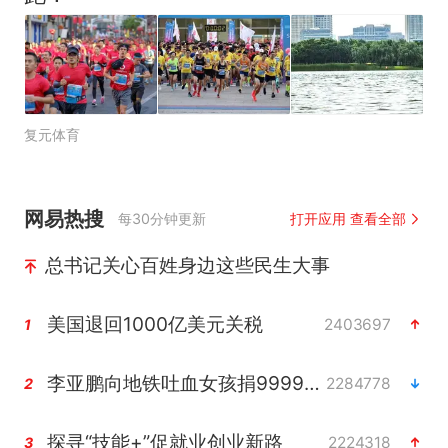
复元体育
网易热搜
每30分钟更新
打开应用 查看全部
总书记关心百姓身边这些民生大事
美国退回1000亿美元关税
2403697
1
李亚鹏向地铁吐血女孩捐99999元
2284778
2
探寻“技能+”促就业创业新路
2224318
3