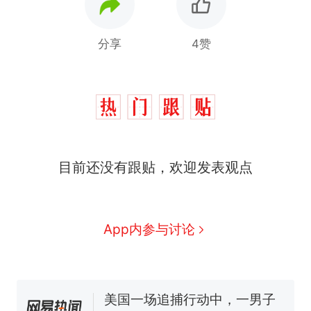
分享
4赞
西班牙飞地休达边境，摩洛
热
目前还没有跟贴，欢迎发表观点
哥士兵搬起大石块投向移民引
争议，此前一天内数万人从摩
费大厨“全国小炒肉大王”称
新
洛哥涌入西班牙
号，仅凭视频评出？中国烹饪
协会回应
App内参与讨论
男子上山采菌偶然发现鸡枞菌
窝，原地守1天等它长大：挖了
140多朵
美国一场追捕行动中，一男子
在车辆行驶中爬上车顶跳舞。
（新京报）
笔试第一被第二名传话劝弃考