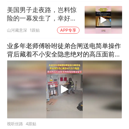
美国男子走夜路，岂料惊
险的一幕发生了，幸好命
捡回来了
山河藏意深
1跟贴
APP专享
业多年老师傅吩咐徒弟合闸送电简单操作
背后藏着不小安全隐患绝对的高压面前
任何绝缘体都是徒劳
视听丝路
4跟贴