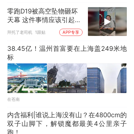
零跑D19被高空坠物砸坏
天幕 这件事情应该引起大
家的重视
拜托了老司机
1跟贴
APP专享
38.45亿！温州首富要在上海盖249米地
标
在苍南
内含福利|谁说上海没有山？在4800cm的
双子山脚下，解锁魔都最美4公里亲子
跑！