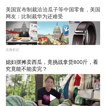
数仓位押注5家中国企
业，250亿美元明星ETF
美国宣布制裁洽洽瓜子等中国零食，美国
重仓长鑫科技
网友：比制裁华为还难受
北海史记
媳妇摆摊卖西瓜，竟挑战拿货800斤，看
究竟能不能卖完？