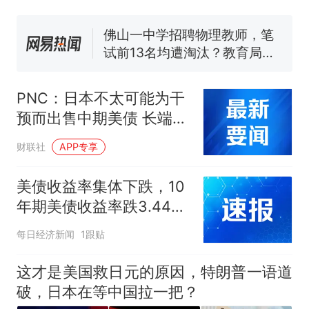
力已达15级 最新研判
佛山一中学招聘物理教师，笔
试前13名均遭淘汰？教育局：
已叫停招聘，成立调查组全面
笔试第一被第二名传话劝弃考
核查
官方通报
PNC：日本不太可能为干
那个在床头放菜刀的女孩，
热
预而出售中期美债 长端收
因老师一句“跟我回家”改写了
益率影响有限
人生
财联社
APP专享
美债收益率集体下跌，10
年期美债收益率跌3.44个
基点
每日经济新闻
1跟贴
这才是美国救日元的原因，特朗普一语道
破，日本在等中国拉一把？