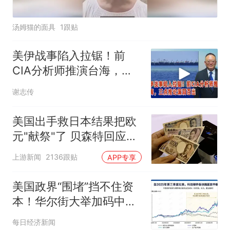
汤姆猫的面具
1跟贴
美伊战事陷入拉锯！前
CIA分析师推演台海，三
点推论漏洞百出
谢志传
美国出手救日本结果把欧
元"献祭"了 贝森特回应质
疑
上游新闻
2136跟贴
APP专享
美国政界“围堵”挡不住资
本！华尔街大举加码中国
“硬科技”：光通信ETF半
每日经济新闻