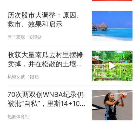
历次股市大调整：原因、
救市、效果和启示
泽平宏观
18跟贴
收获大量南瓜去村里摆摊
卖掉，并在松散的土壤中
种植生姜
机械女孩
1跟贴
70次两双创WNBA纪录仍
被批“自私”，里斯14+10
难堵分析师嘴
热血体育社