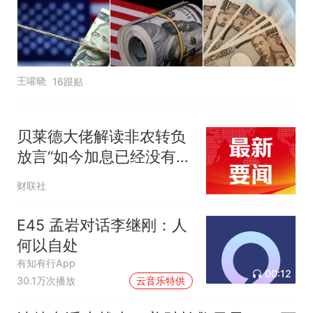
王嚾晓
16跟贴
贝莱德大佬解读非农转负
放言“如今加息已经没有太
大意义”
财联社
E45 孟岩对话李继刚：人
何以自处
有知有行App
00:12
30.1万次播放
云音乐特供