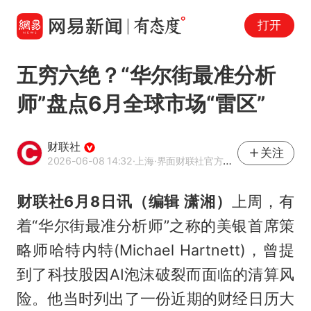
打开
五穷六绝？“华尔街最准分析
师”盘点6月全球市场“雷区”
财联社
关注
2026-06-08 14:32
·上海
·界面财联社官方账号
财联社6月8日讯（编辑 潇湘）
上周，有
着“华尔街最准分析师”之称的美银首席策
略师哈特内特(Michael Hartnett)，曾提
到了科技股因AI泡沫破裂而面临的清算风
险。他当时列出了一份近期的财经日历大