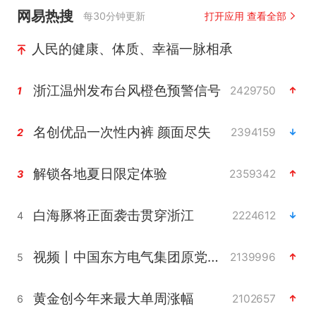
网易热搜
每30分钟更新
打开应用 查看全部
人民的健康、体质、幸福一脉相承
浙江温州发布台风橙色预警信号
2429750
1
名创优品一次性内裤 颜面尽失
2394159
2
解锁各地夏日限定体验
2359342
3
白海豚将正面袭击贯穿浙江
2224612
4
视频丨中国东方电气集团原党组副书记、董事宋致远被查
2139996
5
黄金创今年来最大单周涨幅
2102657
6