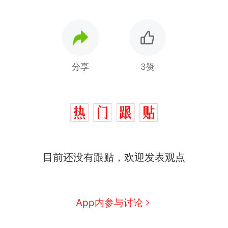
分享
3赞
那个在床头放菜刀的女孩，
热
目前还没有跟贴，欢迎发表观点
因老师一句“跟我回家”改写了
人生
搬家报价570元，搬到楼下
新
交5060元才肯搬上楼！女子傻
眼了……
费大厨“全国小炒肉大王”称
App内参与讨论
号，仅凭视频评出？中国烹饪
协会回应
台风"白海豚"中心附近最大风