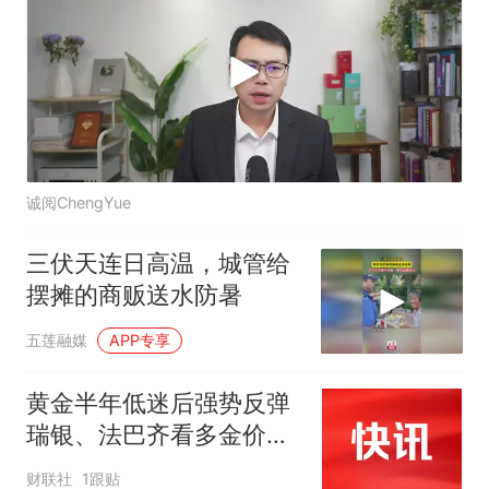
诚阅ChengYue
三伏天连日高温，城管给
摆摊的商贩送水防暑
五莲融媒
APP专享
黄金半年低迷后强势反弹
瑞银、法巴齐看多金价冲
击5000美元
财联社
1跟贴