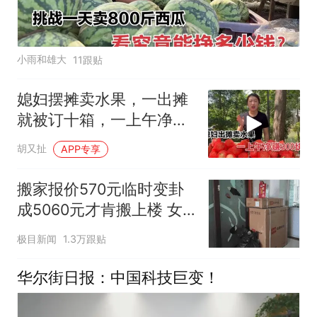
小雨和雄大
11跟贴
媳妇摆摊卖水果，一出摊
就被订十箱，一上午净赚
300块钱
胡又扯
APP专享
搬家报价570元临时变卦
成5060元才肯搬上楼 女
子傻眼
极目新闻
1.3万跟贴
华尔街日报：中国科技巨变！