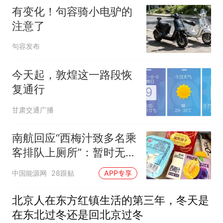
有变化！句容骑小电驴的
注意了
句容发布
今天起，敦煌这一路段恢
复通行
甘肃交通广播
南航回应“西梅汁致多名乘
客排队上厕所”：暂时无法
核查是否发放西梅汁
中国能源网
28跟贴
APP专享
北京人在东方红镇生活的第三年，冬天是
在东北过冬还是回北京过冬