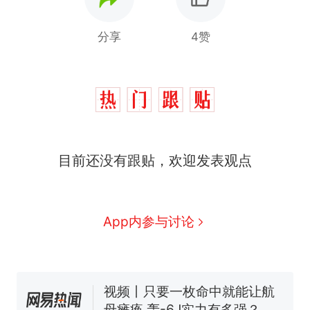
分享
4赞
目前还没有跟贴，欢迎发表观点
十多万人报名的考试，成绩
热
全部作废，公平么？
全球唯一没有法定首都的国
新
App内参与讨论
家，刚改国名，总统就邀请中
国大使骑行绕了几乎整个国境
搬家报价570元，搬到楼下交
线一圈，还曾两次到中国寻根
5060元才肯搬上楼！女子傻眼
了……
视频丨只要一枚命中就能让航
母瘫痪 轰-6J实力有多强？