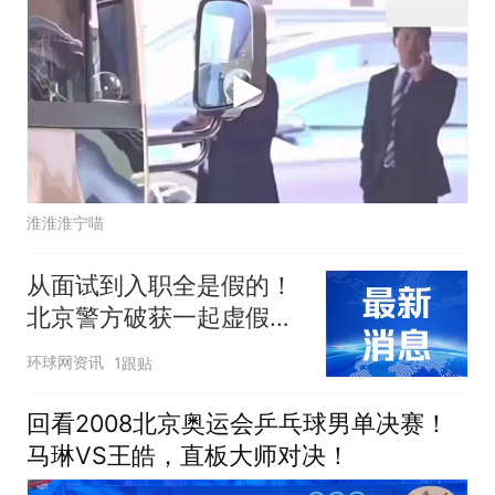
淮淮淮宁喵
从面试到入职全是假的！
北京警方破获一起虚假招
工诈骗案
环球网资讯
1跟贴
回看2008北京奥运会乒乓球男单决赛！
马琳VS王皓，直板大师对决！