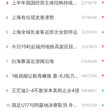
上半年我国经营主体结构持续优化
2275076
3
上海有出现龙卷潜势
2274426
4
上海全域长途客运班次全部停运
2227424
5
今日15时起福州地铁高架区段停运
2221005
6
白海豚逼近浙闽沿海
2144649
7
1枚就能让航母瘫痪 轰-6J实力有多强
1967786
8
王艺迪2-4不敌张本美和止步4强
1964887
9
国足U17与阿森纳决赛取消 并列冠军
1910339
10