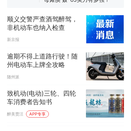
空调24小时开着反而更省电？
电力部门回应
顺义交警严查酒驾醉驾，
佛山一中学招聘物理教师，笔
非机动车也纳入检查
试前13名均遭淘汰？教育局：
已叫停招聘，成立调查组全面
十多万人报名的考试，成绩
热
新京报
核查
全部作废，公平么？
逾期不得上道路行驶！随
州电动车上牌全攻略
随州派
致机动(电动)三轮、四轮
车消费者告知书
醉美贾汪
APP专享