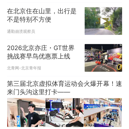
在北京住在山里，出行是
不是特别不方便
通勤崩溃观察员
2026北京亦庄・GT世界
挑战赛早鸟优惠票上线
北青网-北京青年报
第三届北京虚拟体育运动会火爆开幕！速
来门头沟这里打卡——