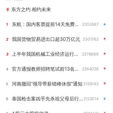
东方之约 相约未来
东航：国内客票提前14天免费退改
2353587
1
我国货物贸易进出口超30万亿元
2301762
2
上半年我国机械工业经济运行稳中有进
2278669
3
官方通报教师招聘笔试前13名被淘汰
2264028
4
河南撤回“领导带薪错峰休假”通知
2159143
5
泰国枪击案凶手先杀祖父母后行凶
2122014
6