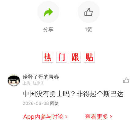
分享
1赞
诠释了哥的青春
那个在床头放菜刀的女孩，
热
上海
红米3
因老师一句“跟我回家”改写了
中国没有勇士吗？非得起个斯巴达
人生
制裁瓜子饺子，美国怕什
新
2026-06-08
回复
么？
费大厨“全国小炒肉大王”称
App内参与讨论
查看更多
号，仅凭视频评出？中国烹饪
协会回应
男子上山采菌偶然发现鸡枞菌