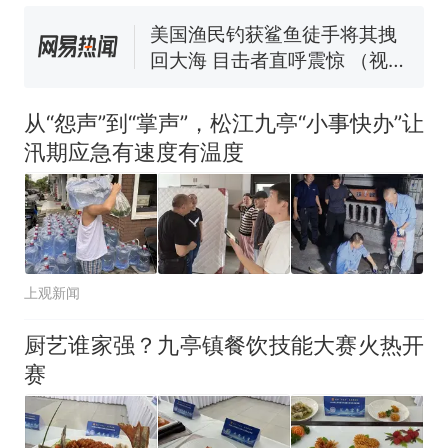
窝，原地守1天等它长大：挖了
140多朵
美国渔民钓获鲨鱼徒手将其拽
回大海 目击者直呼震惊 （视频
来源：参考消息）
笔试第一被第二名传话劝弃考
官方通报
从“怨声”到“掌声”，松江九亭“小事快办”让
那个在床头放菜刀的女孩，
热
汛期应急有速度有温度
因老师一句“跟我回家”改写了
人生
上观新闻
厨艺谁家强？九亭镇餐饮技能大赛火热开
赛