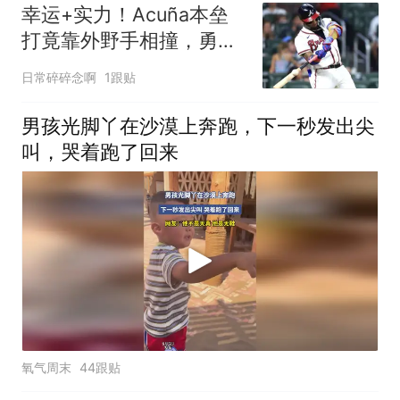
幸运+实力！Acuña本垒
打竟靠外野手相撞，勇士
7连胜领先8.5场
日常碎碎念啊
1跟贴
男孩光脚丫在沙漠上奔跑，下一秒发出尖
叫，哭着跑了回来
氧气周末
44跟贴