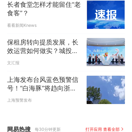
长者食堂怎样才能留住“老
食客”？
看看新闻Knews
保租房转向提质发展，长
效运营如何做实？城投宽
庭打造全链路实践样本
文汇报
上海发布台风蓝色预警信
号！“白海豚”将趋向浙江
中南部
上海预警发布
网易热搜
每30分钟更新
打开应用 查看全部