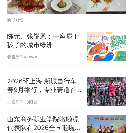
新浪财经
陈元、张耀恩：一座属于
孩子的城市绿洲
看看新闻Knews
2026环上海·新城自行车
赛9月举行，专业赛道首
次向业余精英选手完整开
上观新闻
3跟贴
放
山东商务职业学院啦啦操
代表队在2026全国啦啦操