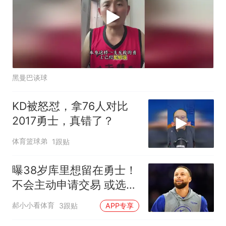
黑曼巴谈球
KD被怒怼，拿76人对比
2017勇士，真错了？
体育篮球弟
1跟贴
曝38岁库里想留在勇士！
不会主动申请交易 或选择
降薪帮助球队
郝小小看体育
3跟贴
APP专享