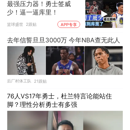
最强压力器！勇士签威
少！逼一逼库里！
篮球盛世
2跟贴
APP专享
去年信誓旦旦3000万 今年NBA查无此人
后厂村体工队
21跟贴
76人VS17年勇士，杜兰特言论能站住
脚？理性分析勇士有多强