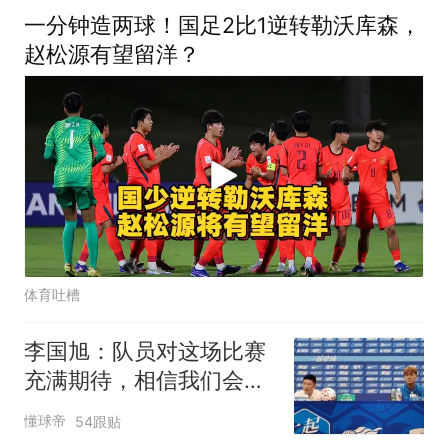
一分钟造两球！国足2比1逆转勒沃库森，
赵松源有望留洋？
体育吐槽
李国旭：队员对这场比赛
充满期待，相信我们会赢
得比赛
懂球帝
54跟贴