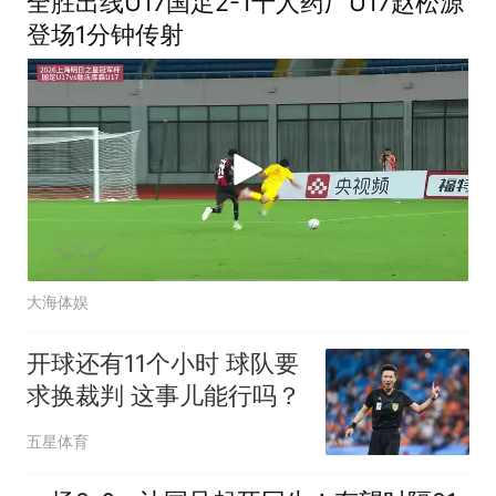
全胜出线U17国足2-1十人药厂U17赵松源
登场1分钟传射
大海体娱
开球还有11个小时 球队要
求换裁判 这事儿能行吗？
五星体育