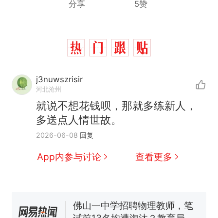
分享
5赞
j3nuwszrisir
河北沧州
那个在床头放菜刀的女孩，
热
就说不想花钱呗，那就多练新人，
因老师一句“跟我回家”改写了
多送点人情世故。
人生
搬家报价570元，搬到楼下
新
2026-06-08
回复
交5060元才肯搬上楼！女子傻
眼了……
费大厨“全国小炒肉大王”称
App内参与讨论
查看更多
号，仅凭视频评出？中国烹饪
协会回应
台风"白海豚"中心附近最大风
力已达15级 最新研判
佛山一中学招聘物理教师，笔