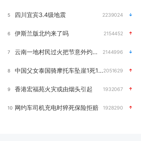
四川宜宾3.4级地震
2239024
5
伊斯兰版北约来了吗
2154452
6
云南一地村民过火把节意外灼伤16人
2144996
7
中国父女泰国骑摩托车坠崖1死1伤
2051629
8
香港宏福苑火灾或由烟头引起
1932067
9
网约车司机充电时猝死保险拒赔
1928290
10