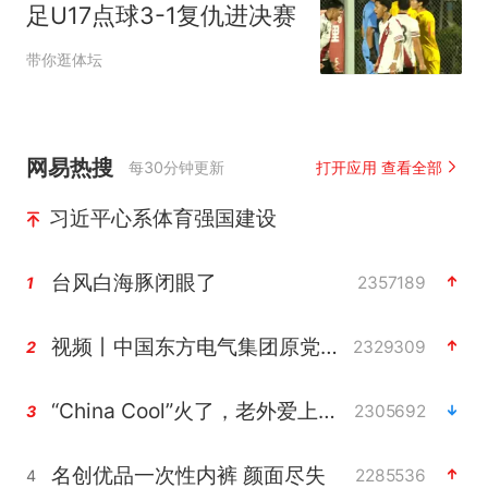
足U17点球3-1复仇进决赛
带你逛体坛
网易热搜
每30分钟更新
打开应用 查看全部
习近平心系体育强国建设
台风白海豚闭眼了
2357189
1
视频丨中国东方电气集团原党组副书记、董事宋致远被查
2329309
2
“China Cool”火了，老外爱上中国避暑游
2305692
3
名创优品一次性内裤 颜面尽失
2285536
4