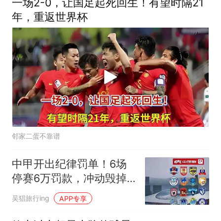
一场2-0，让国足起死回生！有望时隔21
年，重返世界杯
邻家二蛋不靠谱
中甲开出纪律罚单！6场
停赛6万罚款，冲动毁掉
外援维托尔多轮比赛
吴猖旅行ing
APP专享