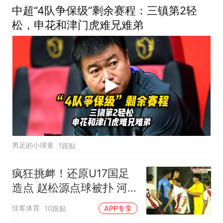
中超“4队争保级”剩余赛程：三镇第2轻
松，申花和津门虎难兄难弟
男足的小球童
1跟贴
疯狂挑衅！还原U17国足
造点 赵松源点球被扑 河
床挑衅找事
佳客体育
10跟贴
APP专享