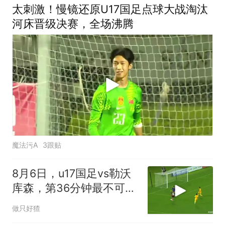
太刺激！慢镜还原U17国足点球大战淘汰
河床晋级决赛，全场沸腾
魔法污A
3跟贴
8月6日，u17国足vs勒沃
库森，第36分钟最不可思
议的进球出现了！
做只好猹