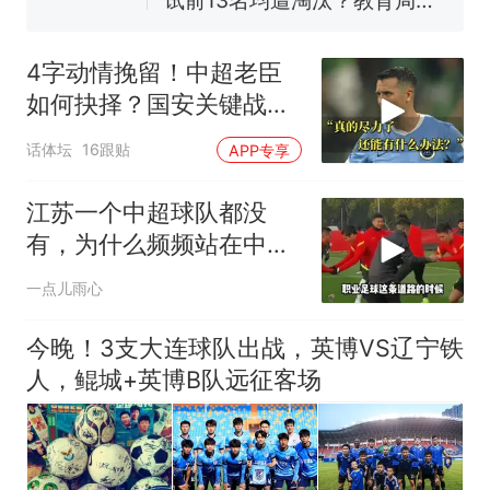
试前13名均遭淘汰？教育局：
已叫停招聘，成立调查组全面
笔试第一被第二名传话劝弃考
核查
官方通报
4字动情挽留！中超老臣
那个在床头放菜刀的女孩，
热
如何抉择？国安关键战：
因老师一句“跟我回家”改写了
37岁功臣再度封神
人生
话体坛
16跟贴
APP专享
江苏一个中超球队都没
有，为什么频频站在中国
足球的C位
一点儿雨心
今晚！3支大连球队出战，英博VS辽宁铁
人，鲲城+英博B队远征客场