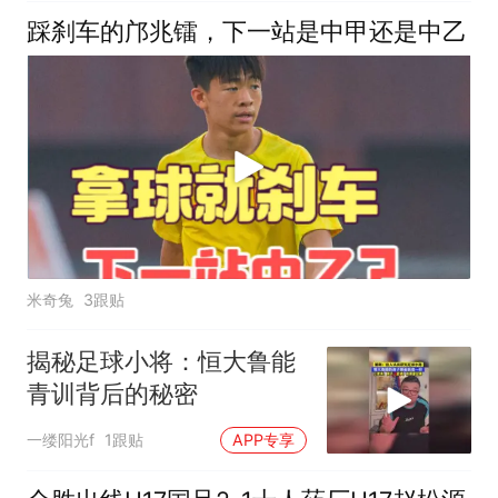
踩刹车的邝兆镭，下一站是中甲还是中乙
米奇兔
3跟贴
揭秘足球小将：恒大鲁能
青训背后的秘密
一缕阳光f
1跟贴
APP专享