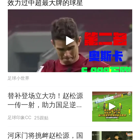
效力过中超最大牌的球星
足球小世界
替补登场立大功！赵松源
一传一射，助力国足逆转
强敌勒沃库森！
足球印象CC
25跟贴
河床门将挑衅赵松源，国