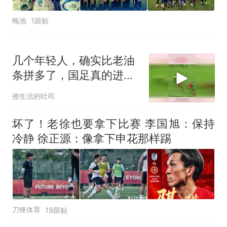
晚池
1跟贴
几个年轻人，确实比老油
条拼多了，国足真的进步
了！
撩生活的吐司
坏了！老徐也要拿下比赛 李国旭：保持
冷静 徐正源：像拿下申花那样踢
刀锋体育
19跟贴