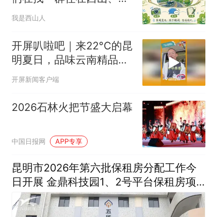
意随手记录的邻居
我是西山人
开屏叭啦吧｜来22°C的昆
明夏日，品味云南精品咖
啡
开屏新闻客户端
2026石林火把节盛大启幕
中国日报网
APP专享
昆明市2026年第六批保租房分配工作今
日开展 金鼎科技园1、2号平台保租房项
目上线