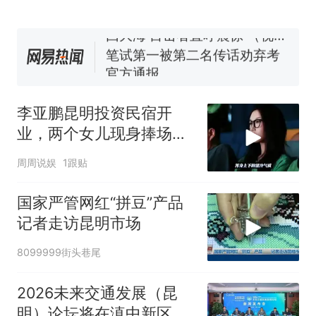
140多朵
美国渔民钓获鲨鱼徒手将其拽
回大海 目击者直呼震惊 （视频
来源：参考消息）
笔试第一被第二名传话劝弃考
官方通报
制裁瓜子饺子，美国怕什
热
么？
李亚鹏昆明投资民宿开
业，两个女儿现身捧场，
李嫣颜值与王菲神似
周周说娱
1跟贴
国家严管网红“拼豆”产品
记者走访昆明市场
8099999街头巷尾
2026未来交通发展（昆
明）论坛将在滇中新区开