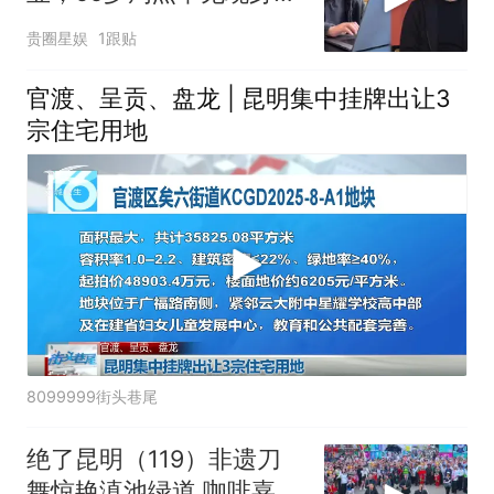
场，二人情谊超20年
贵圈星娱
1跟贴
官渡、呈贡、盘龙 | 昆明集中挂牌出让3
宗住宅用地
8099999街头巷尾
绝了昆明（119）非遗刀
舞惊艳滇池绿道 咖啡嘉年