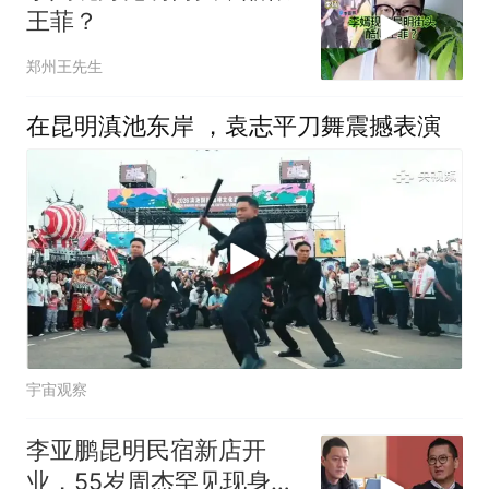
王菲？
郑州王先生
在昆明滇池东岸 ，袁志平刀舞震撼表演
宇宙观察
李亚鹏昆明民宿新店开
业，55岁周杰罕见现身捧