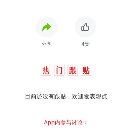
分享
4赞
制裁瓜子饺子，美国怕什
热
么？
那个在床头放菜刀的女孩，
新
目前还没有跟贴，欢迎发表观点
因老师一句“跟我回家”改写了
人生
费大厨“全国小炒肉大王”称
号，仅凭视频评出？中国烹饪
协会回应
男子上山采菌偶然发现鸡枞菌
App内参与讨论
窝，原地守1天等它长大：挖了