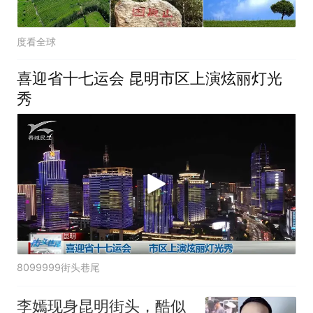
度看全球
喜迎省十七运会 昆明市区上演炫丽灯光
秀
8099999街头巷尾
李嫣现身昆明街头，酷似