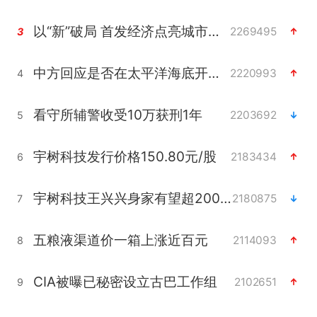
以“新”破局 首发经济点亮城市消费活力
2269495
3
中方回应是否在太平洋海底开采稀土
2220993
4
看守所辅警收受10万获刑1年
2203692
5
宇树科技发行价格150.80元/股
2183434
6
宇树科技王兴兴身家有望超200亿元
2180875
7
五粮液渠道价一箱上涨近百元
2114093
8
CIA被曝已秘密设立古巴工作组
2102651
9