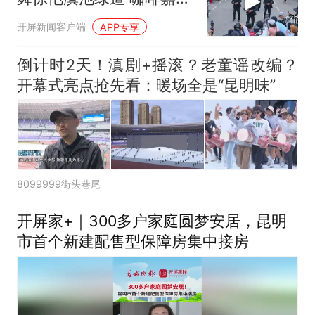
华再添民族风采
开屏新闻客户端
APP专享
倒计时2天！滇剧+摇滚？老童谣改编？
开幕式亮点抢先看：暖场全是“昆明味”
8099999街头巷尾
开屏家+｜300多户家庭圆梦安居，昆明
市首个新建配售型保障房集中接房