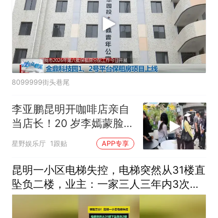
8099999街头巷尾
李亚鹏昆明开咖啡店亲自
当店长！20 岁李嫣蒙脸现
身，清冷气质撞脸王菲
星野娱乐厅
1跟贴
APP专享
昆明一小区电梯失控，电梯突然从31楼直
坠负二楼，业主：一家三人三年内3次遭
遇坠梯