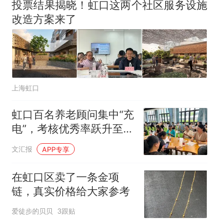
汁，致多名乘客在飞行途中排
投票结果揭晓！虹口这两个社区服务设施
队上厕所！乘客：机上100多
那个在床头放菜刀的女孩，
热
改造方案来了
人只有2个厕所；客服回应：并
因老师一句“跟我回家”改写了
非每架飞机都会发放西梅汁
人生
上海虹口
虹口百名养老顾问集中“充
电”，考核优秀率跃升至
97.3%
文汇报
APP专享
在虹口区卖了一条金项
链，真实价格给大家参考
爱徒步的贝贝
3跟贴