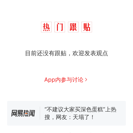
那个在床头放菜刀的女孩，
热
目前还没有跟贴，欢迎发表观点
因老师一句“跟我回家”改写了
人生
搬家报价570元，搬到楼下
新
交5060元才肯搬上楼！女子傻
眼了……
佛山一中学招聘物理教师，笔
App内参与讨论
试前13名均遭淘汰？教育局：
已叫停招聘，成立调查组全面
空调24小时开着反而更省电？
核查
电力部门回应
“不建议大家买深色蛋糕”上热
搜，网友：天塌了！
南航一航班疑向乘客发放西梅