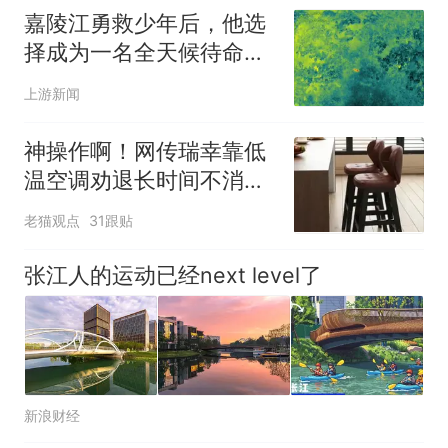
嘉陵江勇救少年后，他选
择成为一名全天候待命的
救援志愿者
上游新闻
神操作啊！网传瑞幸靠低
温空调劝退长时间不消
费、占座闲聊的老年人，
老猫观点
31跟贴
评论区炸锅
张江人的运动已经next level了
新浪财经