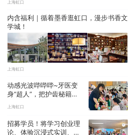
上海虹口
内含福利｜循着墨香逛虹口，漫步书香文
学城！
上海虹口
动感光波哔哔哔~牙医变
身“超人”，把护齿秘籍送
进暑托班
上海虹口
招募学员！将学习创业理
论、体验沉浸式实训、参