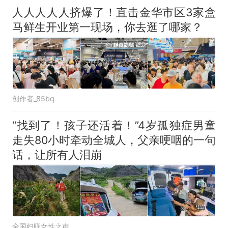
人人人人人挤爆了！直击金华市区3家盒
马鲜生开业第一现场，你去逛了哪家？
创作者_85bq
“找到了！孩子还活着！”4岁孤独症男童
走失80小时牵动全城人，父亲哽咽的一句
话，让所有人泪崩
全国妇联女性之声