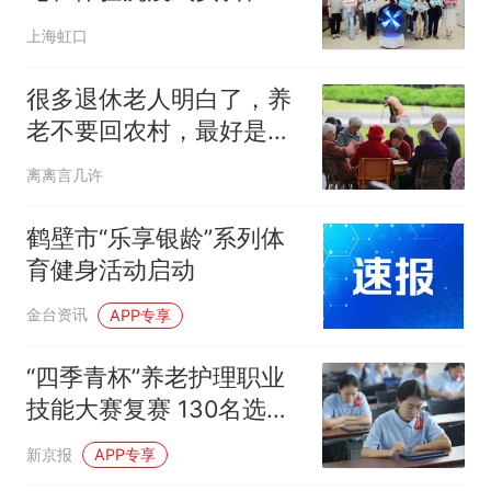
与高管交流
上海虹口
很多退休老人明白了，养
老不要回农村，最好是留
在城市，县城也行
离离言几许
鹤壁市“乐享银龄”系列体
育健身活动启动
金台资讯
APP专享
“四季青杯”养老护理职业
技能大赛复赛 130名选手
“比武”
新京报
APP专享