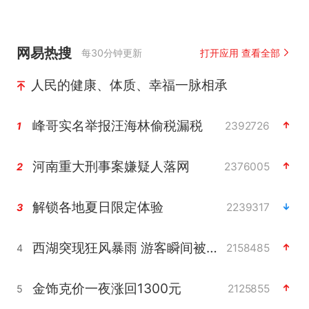
网易热搜
每30分钟更新
打开应用 查看全部
人民的健康、体质、幸福一脉相承
峰哥实名举报汪海林偷税漏税
2392726
1
河南重大刑事案嫌疑人落网
2376005
2
解锁各地夏日限定体验
2239317
3
西湖突现狂风暴雨 游客瞬间被浇透
2158485
4
金饰克价一夜涨回1300元
2125855
5