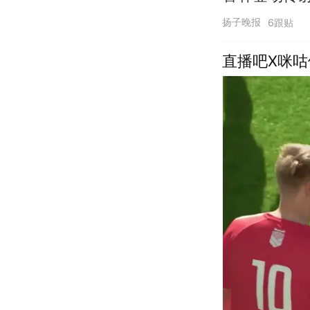
扬子晚报
6跟贴
直播吧X咪咕