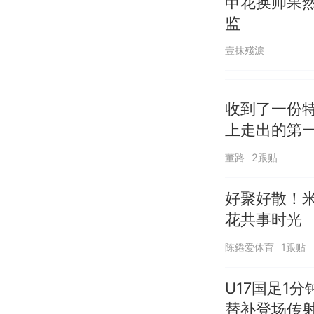
申花换帅果
监
壹抹殘淚
收到了一份
上走出的第
董路
2跟贴
好聚好散！
花共事时光
陈錈爱体育
1跟贴
U17国足1
替补登场传