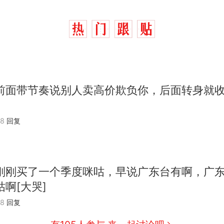
前面带节奏说别人卖高价欺负你，后面转身就
08
回复
刚刚买了一个季度咪咕，早说广东台有啊，广
啊[大哭]
制裁瓜子饺子，美国怕什么？
热
08
回复