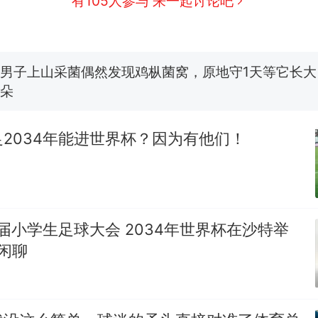
有105人参与 来一起讨论吧
那个在床头放菜刀的女孩，因老师一句“跟我回家”
新
费大厨“全国小炒肉大王”称号，仅凭视频评出？中国
男子上山采菌偶然发现鸡枞菌窝，原地守1天等它长大：
朵
美国渔民钓获鲨鱼徒手将其拽回大海 目击者直呼震惊
参考消息）
2034年能进世界杯？因为有他们！
笔试第一被第二名传话劝弃考 官方通报
制裁瓜子饺子，美国怕什么？
热
二届小学生足球大会 2034年世界杯在沙特举
叔闲聊