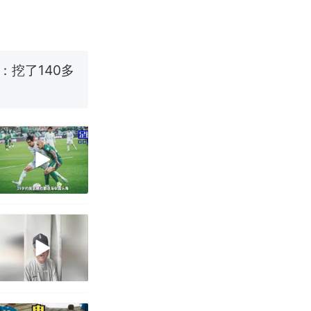
改写了人生
烹饪协会回应
挖了140多
 （视频来源：