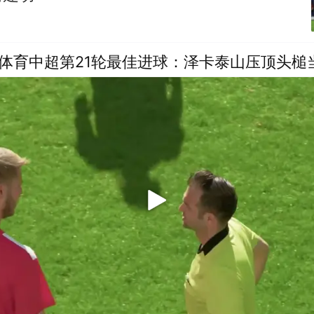
体育中超第21轮最佳进球：泽卡泰山压顶头槌