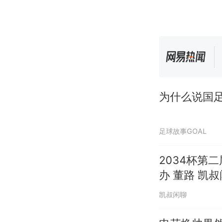
为什么说国足
足球故事GOAL
2034杯第
办 董路 凯
凯叔闲聊