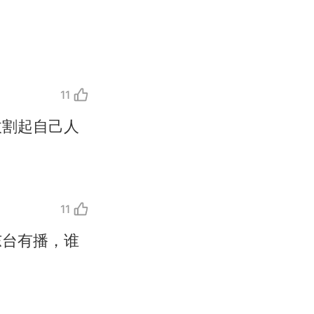
11
收割起自己人
11
东台有播，谁