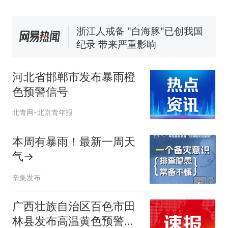
国大使骑行绕了几乎整个国境
5万的小车卖不动，40万以上
线一圈，还曾两次到中国寻根
的抢着买
浙江人戒备 "白海豚"已创我国
纪录 带来严重影响
视频丨只要一枚命中就能让航
母瘫痪 轰-6J实力有多强？
河北省邯郸市发布暴雨橙
泰州父亲的手写家书遗失30
色预警信号
年，网友淘到后寄给女儿：花
鸟市场搬了，但爱还在
十多万人报名的考试，成绩
热
北青网-北京青年报
全部作废，公平么？
本周有暴雨！最新一周天
气→
辛集发布
广西壮族自治区百色市田
林县发布高温黄色预警信