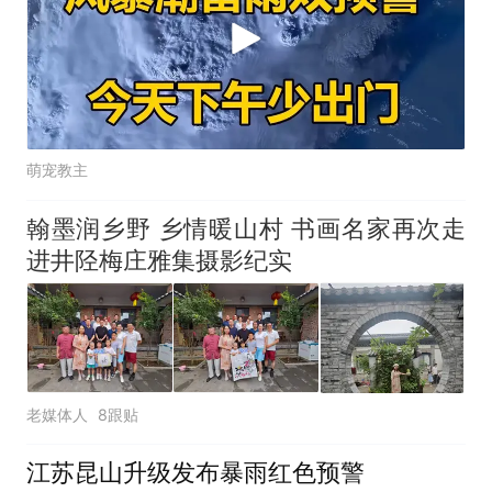
萌宠教主
翰墨润乡野 乡情暖山村 书画名家再次走
进井陉梅庄雅集摄影纪实
老媒体人
8跟贴
江苏昆山升级发布暴雨红色预警