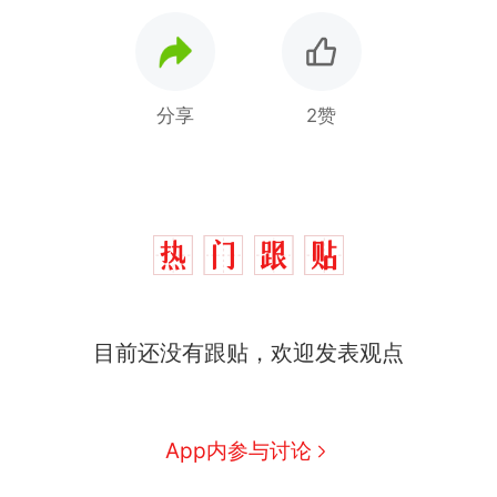
分享
2赞
目前还没有跟贴，欢迎发表观点
十多万人报名的考试，成绩
热
全部作废，公平么？
全球唯一没有法定首都的国
新
App内参与讨论
家，刚改国名，总统就邀请中