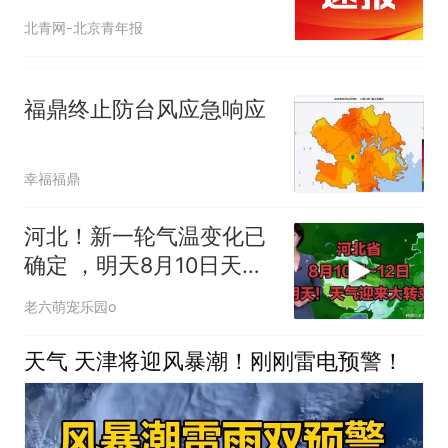
号
北青网-北京青年报
福鼎终止防台风应急响应
幸福福鼎
河北！新一轮气温变化已
确定 ，明天8月10日天气
迎来大转变
老六萌宠乐园o
天气 天津将迎风暴潮！刚刚雷电预警！