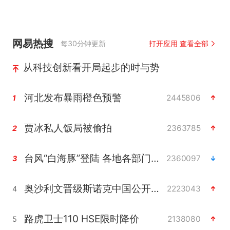
网易热搜
每30分钟更新
打开应用 查看全部
从科技创新看开局起步的时与势
河北发布暴雨橙色预警
2445806
1
贾冰私人饭局被偷拍
2363785
2
台风“白海豚”登陆 各地各部门全力应对
2360097
3
奥沙利文晋级斯诺克中国公开赛16强
2223043
4
路虎卫士110 HSE限时降价
2138080
5