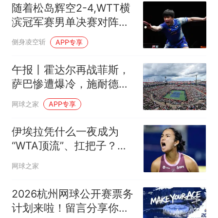
随着松岛辉空2-4,WTT横
滨冠军赛男单决赛对阵出
炉: 日韩选手对决
侧身凌空斩
APP专享
午报丨霍达尔再战菲斯，
萨巴惨遭爆冷，施耐德掀
翻苦主张帅继续赢
网球之家
APP专享
伊埃拉凭什么一夜成为
“WTA顶流”、扛把子？郑
钦文差在哪里？
网球之家
2026杭州网球公开赛票务
计划来啦！留言分享你的