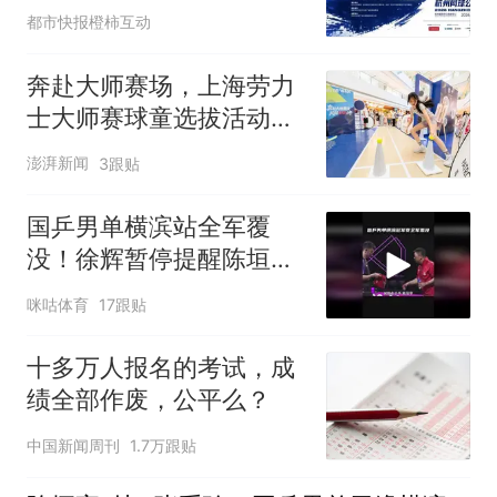
网球经历赢咖啡券
都市快报橙柿互动
奔赴大师赛场，上海劳力
士大师赛球童选拔活动启
动
澎湃新闻
3跟贴
国乒男单横滨站全军覆
没！徐辉暂停提醒陈垣宇
人别乱，要把这口气调顺
咪咕体育
17跟贴
十多万人报名的考试，成
绩全部作废，公平么？
中国新闻周刊
1.7万跟贴