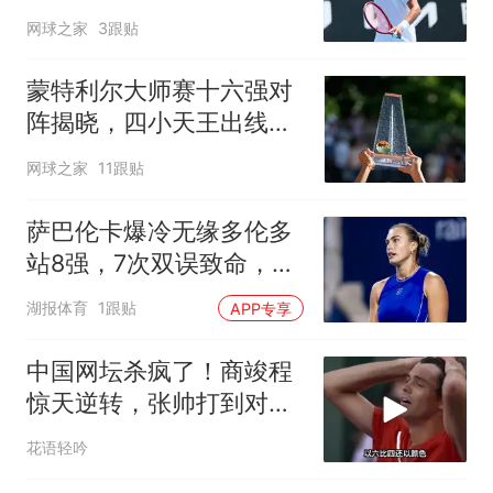
了！”
网球之家
3跟贴
蒙特利尔大师赛十六强对
阵揭晓，四小天王出线几
率如何？
网球之家
11跟贴
萨巴伦卡爆冷无缘多伦多
站8强，7次双误致命，没
有稳定发球世界第一也难
湖报体育
1跟贴
APP专享
赢
中国网坛杀疯了！商竣程
惊天逆转，张帅打到对手
直接退赛！
花语轻吟