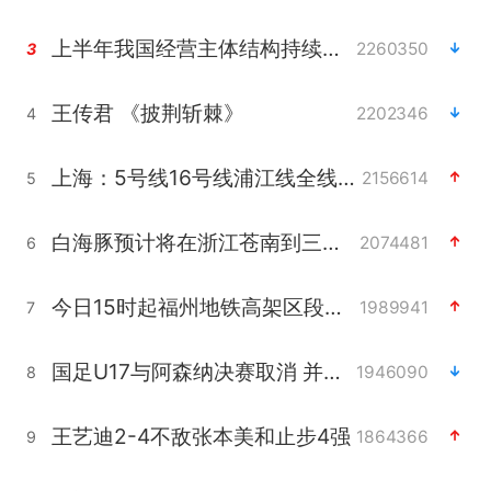
上半年我国经营主体结构持续优化
2260350
3
王传君 《披荆斩棘》
2202346
4
上海：5号线16号线浦江线全线停运
2156614
5
白海豚预计将在浙江苍南到三门一带登陆
2074481
6
今日15时起福州地铁高架区段停运
1989941
7
国足U17与阿森纳决赛取消 并列冠军
1946090
8
王艺迪2-4不敌张本美和止步4强
1864366
9