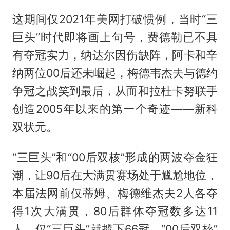
这期间仅2021年美网打破惯例，当时“三
巨头”时代即将画上句号，费德勒已不具
有夺冠实力，纳达尔因伤缺阵，阿卡和辛
纳两位00后还未崛起，梅德韦杰夫与德约
争冠之战笑到最后，从而和拉杜卡努联手
创造2005年以来的第一个奇迹——新科
双状元。
“三巨头”和“00后双核”形成的两波夺金狂
潮，让90后在大满贯赛场处于尴尬地位，
本届法网前仅蒂姆、梅德维杰夫2人各夺
得1次大满贯，80后群体夺冠数多达11
人，仅“三巨头”就揽下66冠。“00后双核”