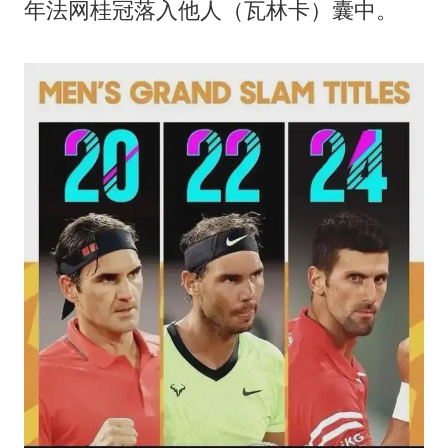
年法网桂冠落入他人（瓦林卡）囊中。