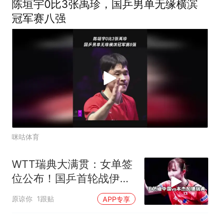
陈垣宇0比3张禹珍，国乒男单无缘横滨
冠军赛八强
咪咕体育
WTT瑞典大满贯：女单签
位公布！国乒首轮战伊
藤，王曼昱对手出炉
原谅你
1跟贴
APP专享