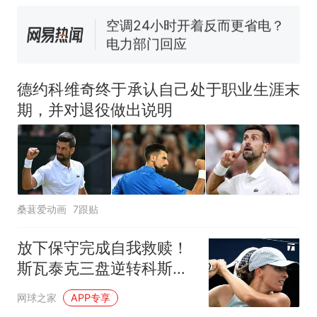
电力部门回应
佛山一中学招聘物理教师，笔
试前13名均遭淘汰？教育局：
已叫停招聘，成立调查组全面
十多万人报名的考试，成绩
热
核查
全部作废，公平么？
德约科维奇终于承认自己处于职业生涯末
期，并对退役做出说明
桑葚爱动画
7跟贴
放下保守完成自我救赎！
斯瓦泰克三盘逆转科斯秋
克完成法网复仇
网球之家
APP专享