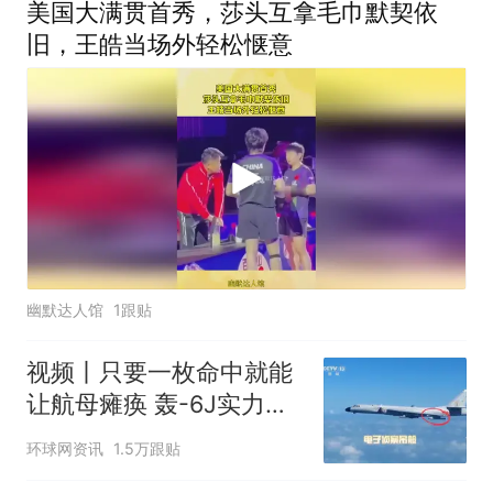
美国大满贯首秀，莎头互拿毛巾默契依
旧，王皓当场外轻松惬意
幽默达人馆
1跟贴
视频丨只要一枚命中就能
让航母瘫痪 轰-6J实力有
多强？
环球网资讯
1.5万跟贴