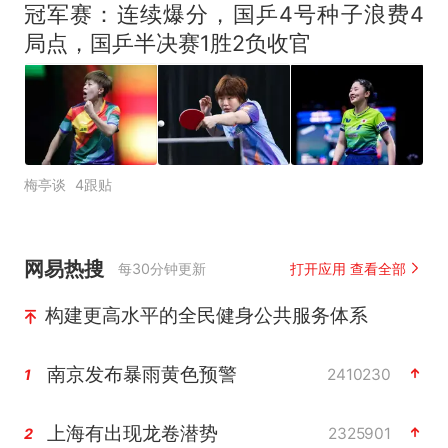
冠军赛：连续爆分，国乒4号种子浪费4
局点，国乒半决赛1胜2负收官
梅亭谈
4跟贴
网易热搜
每30分钟更新
打开应用 查看全部
构建更高水平的全民健身公共服务体系
南京发布暴雨黄色预警
2410230
1
上海有出现龙卷潜势
2325901
2