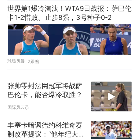
世界第1爆冷淘汰！WTA9日战报：萨巴伦
卡1-2惜败、止步8强，3号种子0-2
球场风暴
2跟贴
张帅零封法网冠军将战萨
巴伦卡，能否爆冷取胜？
国际风云录
丰塞卡暗讽德约科维奇赛
制改革提议：“他年纪大