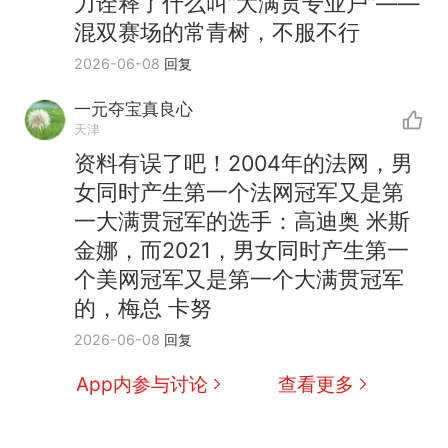
力诠释了什么叫“大满贯专业户”——
混双赛场的常青树，不服不行
2026-06-08
回复
一元夺宝真良心
天津
资料有误了吧！2004年的法网，男
女同时产生第一个法网冠军又是第
十多万人报名的考试，成绩
热
一大满贯冠军的选手：高迪奥 米斯
全部作废，公平么？
金娜，而2021，男女同时产生第一
全球唯一没有法定首都的国
新
个美网冠军又是第一个大满贯冠军
家，刚改国名，总统就邀请中
的，梅总 卡努
国大使骑行绕了几乎整个国境
搬家报价570元，搬到楼下交
2026-06-08
回复
线一圈，还曾两次到中国寻根
5060元才肯搬上楼！女子傻眼
了……
视频丨只要一枚命中就能让航
App内参与讨论
查看更多
母瘫痪 轰-6J实力有多强？
空调24小时开着反而更省电？