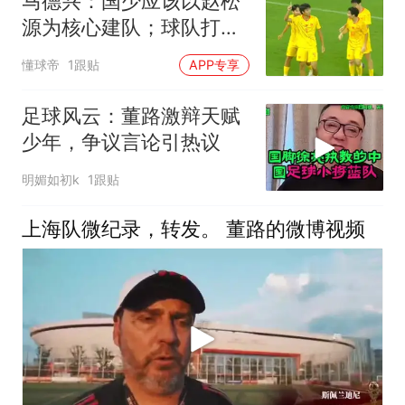
马德兴：国少应该以赵松
源为核心建队；球队打法
还是缺少变化
懂球帝
1跟贴
APP专享
足球风云：董路激辩天赋
少年，争议言论引热议
明媚如初k
1跟贴
上海队微纪录，转发。 董路的微博视频