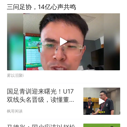
三问足协，14亿心声共鸣
雾以泪聚i
国足青训迎来曙光！U17
双线头名晋级，读懂董路
真正的青训价值
枫哥闲谈