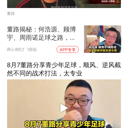
董路
董路揭秘：何浩源、顾博
宇、周雨诺足球之路，揭
秘掐尖进真相
两心相忆f
1跟贴
APP专享
8月7董路分享青少年足球，顺风、逆风截
然不同的战术打法，太专业