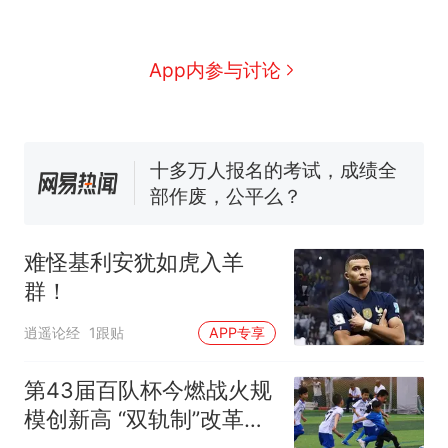
眼了……
空调24小时开着反而更省电？
电力部门回应
佛山一中学招聘物理教师，笔
App内参与讨论
试前13名均遭淘汰？教育局：
已叫停招聘，成立调查组全面
十多万人报名的考试，成绩全
核查
部作废，公平么？
“不建议大家买深色蛋糕”上热
搜，网友：天塌了！
那个在床头放菜刀的女孩，
热
因老师一句“跟我回家”改写了
难怪基利安犹如虎入羊
人生
群！
逍遥论经
1跟贴
APP专享
第43届百队杯今燃战火规
模创新高 “双轨制”改革为
北京青训筑基