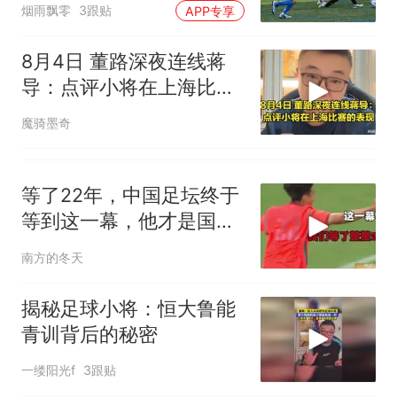
烟雨飘零
3跟贴
APP专享
8月4日 董路深夜连线蒋
导：点评小将在上海比赛
的表现，听听看
魔骑墨奇
等了22年，中国足坛终于
等到这一幕，他才是国少
破局的唯一钥匙
南方的冬天
揭秘足球小将：恒大鲁能
青训背后的秘密
一缕阳光f
3跟贴