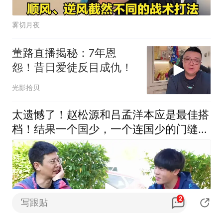
雾切月夜
董路直播揭秘：7年恩
怨！昔日爱徒反目成仇！
光影拾贝
太遗憾了！赵松源和吕孟洋本应是最佳搭
档！结果一个国少，一个连国少的门缝都
进不去
2
写跟贴