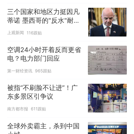
三个国家和地区力挺因凡
蒂诺 墨西哥的"反水"耐人
寻味
上观新闻
116跟贴
空调24小时开着反而更省
电？电力部门回应
第一财经资讯
965跟贴
被指“不刷脸不让进”！广
东多景区引争议
南方都市报
611跟贴
全球外卖霸主，杀到中国