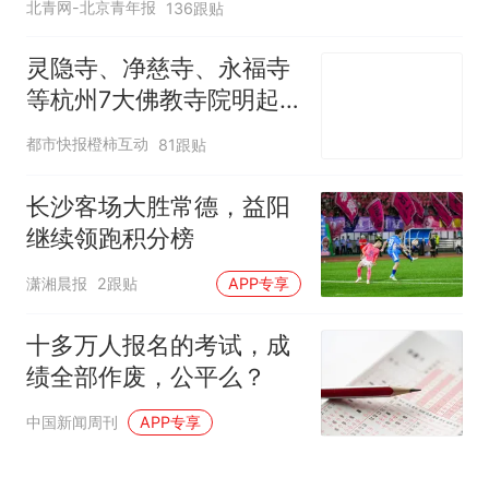
北青网-北京青年报
136跟贴
灵隐寺、净慈寺、永福寺
等杭州7大佛教寺院明起
临时关闭，别跑空了
都市快报橙柿互动
81跟贴
长沙客场大胜常德，益阳
继续领跑积分榜
潇湘晨报
2跟贴
APP专享
十多万人报名的考试，成
绩全部作废，公平么？
中国新闻周刊
APP专享