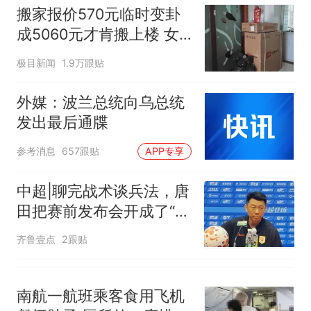
核查
部作废，公平么？
搬家报价570元临时变卦
“不建议大家买深色蛋糕”上热
成5060元才肯搬上楼 女
搜，网友：天塌了！
子傻眼
那个在床头放菜刀的女孩，
热
极目新闻
1.9万跟贴
因老师一句“跟我回家”改写了
人生
外媒：波兰总统向乌总统
发出最后通牒
参考消息
657跟贴
APP专享
中超|聊完战术谈兵法，唐
田把赛前发布会开成了“军
师联盟”
齐鲁壹点
2跟贴
南航一航班乘客食用飞机