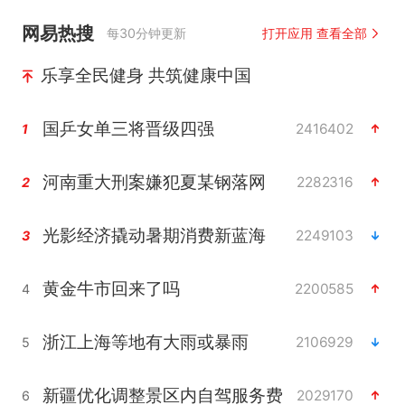
网易热搜
每30分钟更新
打开应用 查看全部
乐享全民健身 共筑健康中国
国乒女单三将晋级四强
2416402
1
河南重大刑案嫌犯夏某钢落网
2282316
2
光影经济撬动暑期消费新蓝海
2249103
3
黄金牛市回来了吗
2200585
4
浙江上海等地有大雨或暴雨
2106929
5
新疆优化调整景区内自驾服务费
2029170
6