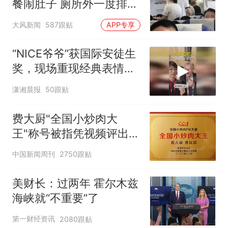
餐闹肚子 厕所外一度排长
队
大风新闻
587跟贴
APP专享
“NICE爷爷”获国际安徒生
奖，现场重现经典表情
包，向中国粉丝问好
潇湘晨报
50跟贴
费大厨"全国小炒肉大
王"称号被指凭视频评出
官方回应
中国新闻周刊
2750跟贴
美财长：过两年 霍尔木兹
海峡就“不重要”了
第一财经资讯
2080跟贴