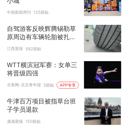
小城
中国新闻周刊
125跟贴
自驾游客反映辉腾锡勒草
原周边有车辆轮胎被扎，
修理店铺换胎价格高达千
江西晨报
582跟贴
元，官方发布情况通报
WTT横滨冠军赛：女单三
将晋级四强
北青网-北京青年报
5跟贴
APP专享
牛津百万项目被指草台班
子学员退款
潇湘晨报
150跟贴