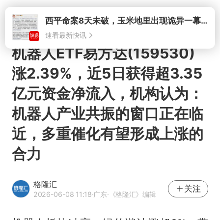
打开
西平命案8天未破，玉米地里出现诡异一幕，我突然想起了欧金中
速看最新快讯
机器人ETF易方达(159530)
涨2.39%，近5日获得超3.35
亿元资金净流入，机构认为：
机器人产业共振的窗口正在临
近，多重催化有望形成上涨的
合力
格隆汇
关注
2026-06-08 11:18
·广东
·《格隆汇》编辑