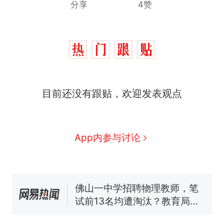
分享
4赞
目前还没有跟贴，欢迎发表观点
那个在床头放菜刀的女孩，
热
因老师一句“跟我回家”改写了
人生
搬家报价570元，搬到楼下
新
App内参与讨论
交5060元才肯搬上楼！女子傻
眼了……
空调24小时开着反而更省电？
电力部门回应
佛山一中学招聘物理教师，笔
试前13名均遭淘汰？教育局：
已叫停招聘，成立调查组全面
十多万人报名的考试，成绩全