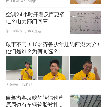
极目新闻
4535跟贴
空调24小时开着反而更省
电？电力部门回应
第一财经资讯
960跟贴
敢于不同！10名齐鲁少年赴约西湖大学！
他们是谁？为何而选？
齐鲁壹点
24跟贴
自驾游客反映辉腾锡勒草
原周边有车辆轮胎被扎，