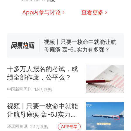
全部作废，公平么？
全球唯一没有法定首都的国
新
App内参与讨论
查看更多
家，刚改国名，总统就邀请中
国大使骑行绕了几乎整个国境
搬家报价570元，搬到楼下交
线一圈，还曾两次到中国寻根
5060元才肯搬上楼！女子傻眼
了……
视频丨只要一枚命中就能让航
母瘫痪 轰-6J实力有多强？
空调24小时开着反而更省电？
电力部门回应
十多万人报名的考试，成
台风"白海豚"登陆 中心附近最
绩全部作废，公平么？
大风力14级
十多万人报名的考试，成绩
热
中国新闻周刊
1.8万跟贴
全部作废，公平么？
视频丨只要一枚命中就能
让航母瘫痪 轰-6J实力有
多强？
环球网资讯
2.1万跟贴
APP专享