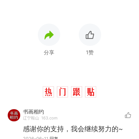
分享
1赞
书画相约
辽宁鞍山
163.com
感谢你的支持，我会继续努力的~
十多万人报名的考试，成绩
热
2026-06-11
回复