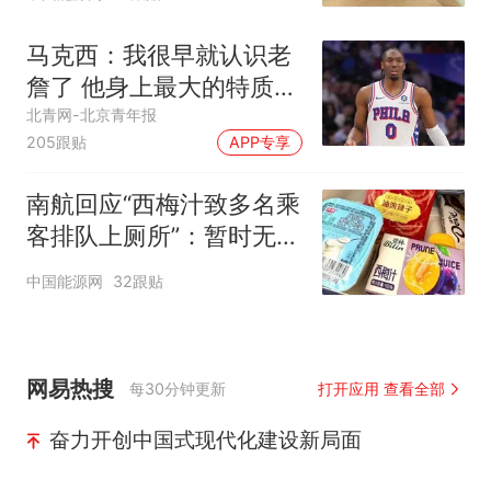
马克西：我很早就认识老
詹了 他身上最大的特质就
是谦逊
北青网-北京青年报
205跟贴
APP专享
南航回应“西梅汁致多名乘
客排队上厕所”：暂时无法
核查是否发放西梅汁
中国能源网
32跟贴
网易热搜
每30分钟更新
打开应用 查看全部
奋力开创中国式现代化建设新局面