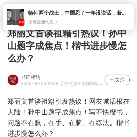
打开
牺牲两个战士，中国忍了一年没说话，若菲律宾死了人，他会开战吗
速看最新快讯
郑丽文首谈祖籍引热议！孙中
山题字成焦点！楷书进步慢怎
么办？
书画相约
关注
2026-06-08 10:38
·辽宁
·优质艺术领域创作者
郑丽文首谈祖籍引发热议！网友喊话根在
大陆！孙中山题字成焦点！写不快楷书，
问题不在眼，在手、在脑、在练法。楷书
进步慢怎么办？