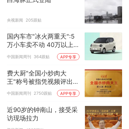
央视新闻
205跟贴
国内车市"冰火两重天":5
万小车卖不动 40万以上
的抢购
中国新闻周刊
364跟贴
APP专享
费大厨"全国小炒肉大
王"称号被指凭视频评出
官方回应
中国新闻周刊
2750跟贴
APP专享
近90岁的钟南山，接受采
访现场拉力