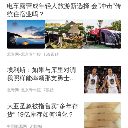
电车露营成年轻人旅游新选择 会“冲击”传
统住宿业吗？
北青网-北京青年报
159跟贴
埃利斯：如果与库里对调
我照样能率领那支勇士取
得现在的成就
北青网-北京青年报
7跟贴
大亚圣象被指售卖“多年存
货” 19亿库存如何消化？
中国能源网
81跟贴