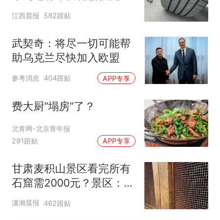
修理店铺换胎价格高达千
江西晨报
582跟贴
元，官方发布情况通报
武契奇：将尽一切可能帮
助乌克兰尽快加入欧盟
参考消息
404跟贴
APP专享
费大厨“塌房”了？
北青网-北京青年报
291跟贴
APP专享
甘肃麦积山景区看完所有
石窟需2000元？景区：部
分石窟受特别保护，游客
潇湘晨报
462跟贴
可按需买