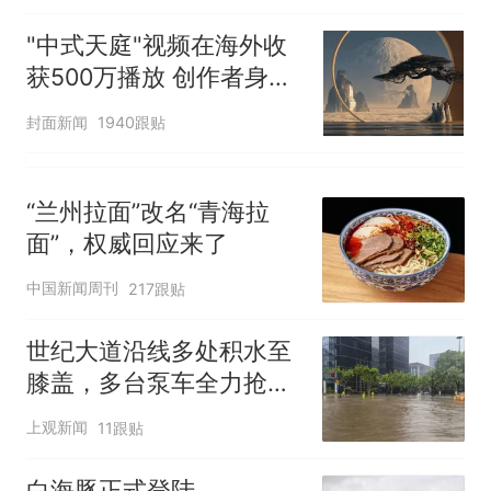
"中式天庭"视频在海外收
获500万播放 创作者身份
披露
封面新闻
1940跟贴
“兰州拉面”改名“青海拉
面”，权威回应来了
中国新闻周刊
217跟贴
世纪大道沿线多处积水至
膝盖，多台泵车全力抢
排，建议市民尽量避免附
上观新闻
11跟贴
近出行
白海豚正式登陆