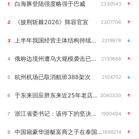
白海豚登陆强度略强于巴威
2330543
1
《披荆斩棘2026》阵容官宣
2307706
2
上半年我国经营主体结构持续优化
2219978
3
俄称边境州遭乌大规模袭击已致13伤
2130688
4
杭州机场已取消航班388架次
2104702
5
于东来回应胖东来近25年老店年底关闭
2080330
6
浙江省委书记：该停下的坚决停下来
1990494
7
中国籍豪华游艇富商之子在泰国被杀
1898214
8