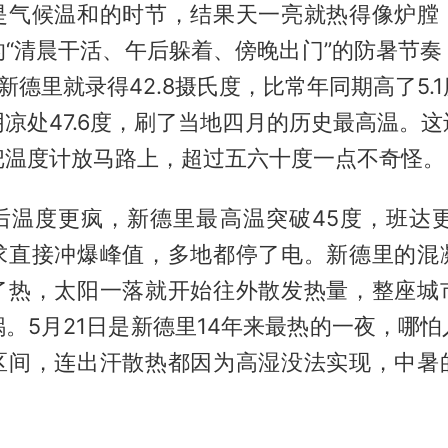
是气候温和的时节，结果天一亮就热得像炉膛
的“清晨干活、午后躲着、傍晚出门”的防暑节奏
新德里就录得42.8摄氏度，比常年同期高了5.
凉处47.6度，刷了当地四月的历史最高温。
把温度计放马路上，超过五六十度一点不奇怪。
后温度更疯，新德里最高温突破45度，班达更
求直接冲爆峰值，多地都停了电。新德里的混
了热，太阳一落就开始往外散发热量，整座城
。5月21日是新德里14年来最热的一夜，哪
区间，连出汗散热都因为高湿没法实现，中暑