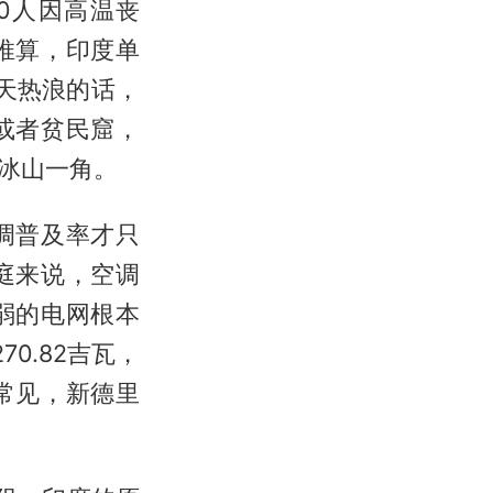
0人因高温丧
推算，印度单
天热浪的话，
或者贫民窟，
冰山一角。
调普及率才只
庭来说，空调
弱的电网根本
0.82吉瓦，
常见，新德里