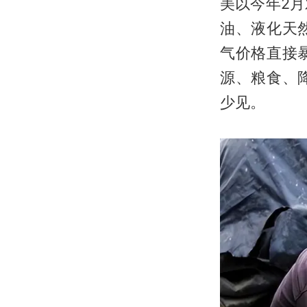
美以今年2
油、液化天
气价格直接
源、粮食、
少见。