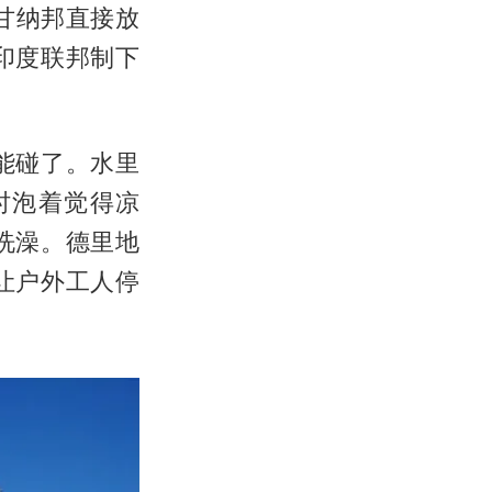
伦甘纳邦直接放
印度联邦制下
能碰了。水里
时泡着觉得凉
洗澡。德里地
让户外工人停