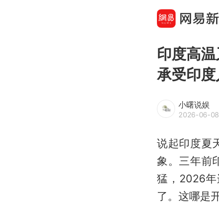
印度高温
承受印度
小曙说娱
2026-06-08
说起印度夏
象。三年前
猛，202
了。这哪是