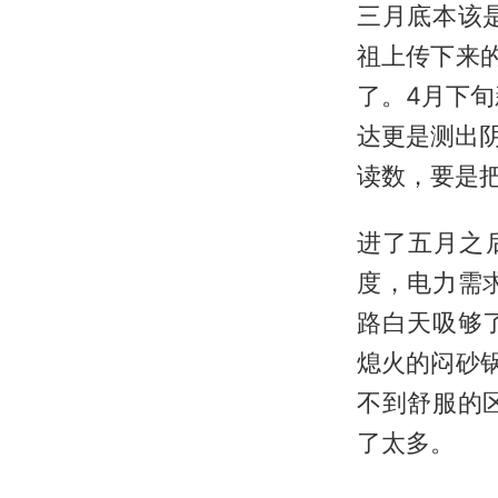
三月底本该
祖上传下来
了。4月下旬
达更是测出阴
读数，要是
进了五月之
度，电力需
路白天吸够
熄火的闷砂锅
不到舒服的
了太多。