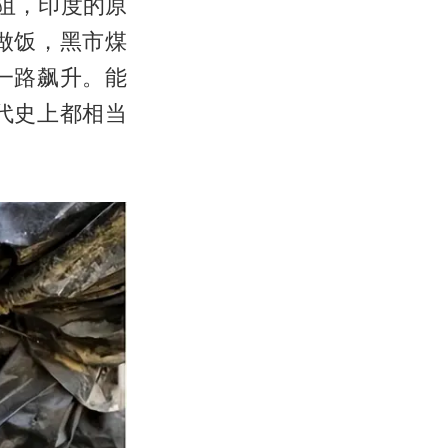
阻，印度的原
做饭，黑市煤
一路飙升。能
代史上都相当