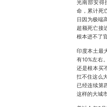
光南部安得
命，累计死
日因为极端
超额死亡接
根本进不了
印度本土最
有10%左
还是根本买
扛不住这么大
已经连续第
这样的大城