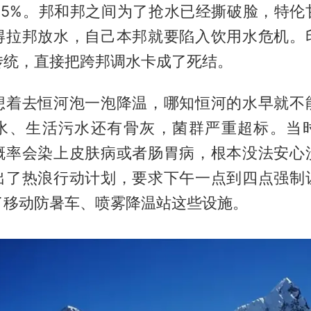
.55%。邦和邦之间为了抢水已经撕破脸，特
得拉邦放水，自己本邦就要陷入饮用水危机。
传统，直接把跨邦调水卡成了死结。
想着去恒河泡一泡降温，哪知恒河的水早就不
水、生活污水还有骨灰，菌群严重超标。当
概率会染上皮肤病或者肠胃病，根本没法安心
出了热浪行动计划，要求下午一点到四点强制
了移动防暑车、喷雾降温站这些设施。