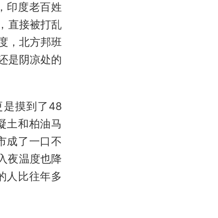
，印度老百姓
，直接被打乱
1度，北方邦班
这还是阴凉处的
是摸到了48
凝土和柏油马
市成了一口不
怕入夜温度也降
的人比往年多