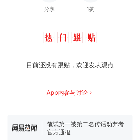
分享
1赞
西班牙飞地休达边境，摩洛
热
目前还没有跟贴，欢迎发表观点
哥士兵搬起大石块投向移民引
争议，此前一天内数万人从摩
费大厨“全国小炒肉大王”称
新
洛哥涌入西班牙
号，仅凭视频评出？中国烹饪
协会回应
男子上山采菌偶然发现鸡枞菌
App内参与讨论
窝，原地守1天等它长大：挖了
140多朵
美国一场追捕行动中，一男子
在车辆行驶中爬上车顶跳舞。
（新京报）
笔试第一被第二名传话劝弃考
官方通报