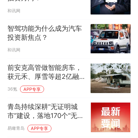
和讯网
智驾功能为什么成为汽车
投资新焦点？
和讯网
前安克高管做智能房车，
获元禾、厚雪等超2亿融
资，首款产品2027年初量
36氪
APP专享
产｜硬氪首发
青岛持续深耕“无证明城
市”建设，落地170个“无证
明”应用场景
易瞰青岛
APP专享