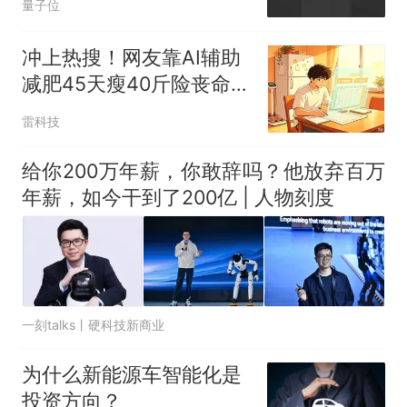
量子位
冲上热搜！网友靠AI辅助
减肥45天瘦40斤险丧命，
太离谱了
雷科技
给你200万年薪，你敢辞吗？他放弃百万
年薪，如今干到了200亿 | 人物刻度
一刻talks丨硬科技新商业
为什么新能源车智能化是
投资方向？