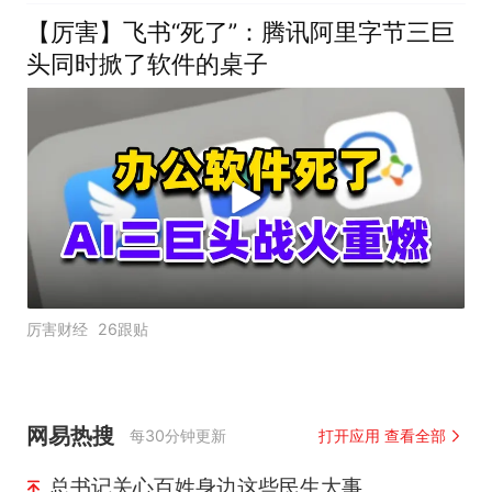
假，构建“周五半天+周末
【厉害】飞书“死了”：腾讯阿里字节三巨
+年假”短途度假模式
头同时掀了软件的桌子
厉害财经
26跟贴
网易热搜
每30分钟更新
打开应用 查看全部
总书记关心百姓身边这些民生大事