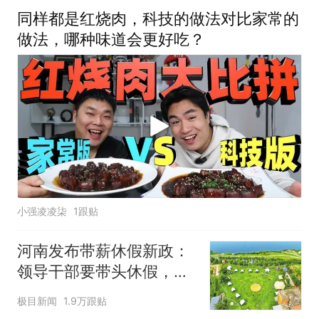
同样都是红烧肉，科技的做法对比家常的
做法，哪种味道会更好吃？
小强凌凌柒
1跟贴
河南发布带薪休假新政：
领导干部要带头休假，推
动全员应休尽休、休满休
极目新闻
1.9万跟贴
足；鼓励3-7天弹性长