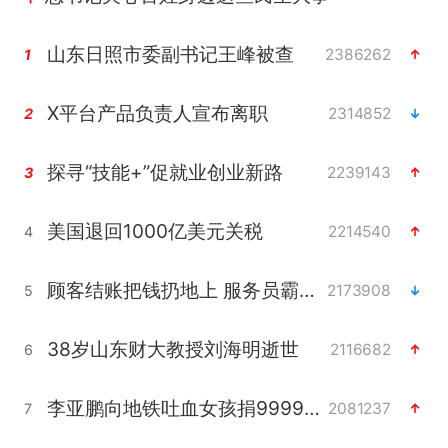
山东日照市委副书记王峰被查
2386262
1
X平台产品负责人宣布离职
2314852
2
探寻“技能+”促就业创业新路
2239143
3
美国退回1000亿美元关税
2214540
4
顾客结账把钱扔地上 服务员霸气扔回
2173908
5
38岁山东财大教授刘海明逝世
2116682
6
李亚鹏向地铁吐血女孩捐99999元
2081237
7