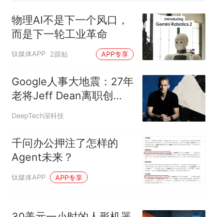
美国渔民钓获鲨鱼徒手将其拽
回大海 目击者直呼震惊 （视频
物理AI不是下一个风口，
来源：参考消息）
西班牙飞地休达边境，摩洛
热
而是下一轮工业革命
哥士兵搬起大石块投向移民引
争议，此前一天内数万人从摩
钛媒体APP
2跟贴
APP专享
洛哥涌入西班牙
Google人事大地震：27年
老将Jeff Dean离职创
业，哈萨比斯交权，
DeepTech深科技
Gemini换了新老板
千问办公押注了怎样的
Agent未来？
钛媒体APP
APP专享
30美元一小时的人形机器