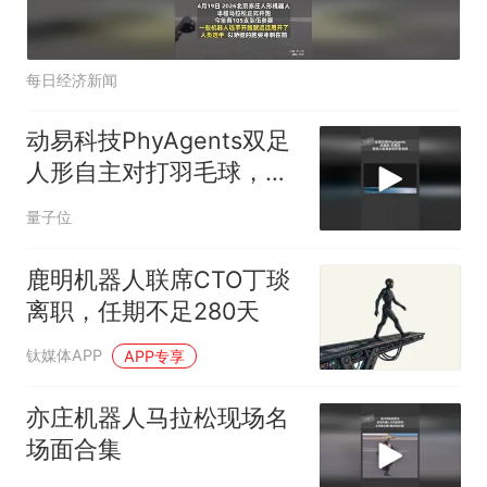
每日经济新闻
动易科技PhyAgents双足
人形自主对打羽毛球，无
遥控，实时决策击球落点
量子位
鹿明机器人联席CTO丁琰
离职，任期不足280天
钛媒体APP
APP专享
亦庄机器人马拉松现场名
场面合集