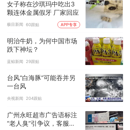
女子称在沙琪玛中吃出3
颗连体金属假牙 厂家回应
极目新闻
60跟贴
APP专享
明治牛奶，为何中国市场
跌下神坛？
蓝鲸新闻
29跟贴
台风“白海豚”可能吞并另
一台风
央视新闻
204跟贴
广州永旺超市广告语标注
“老人臭”引争议，客服回