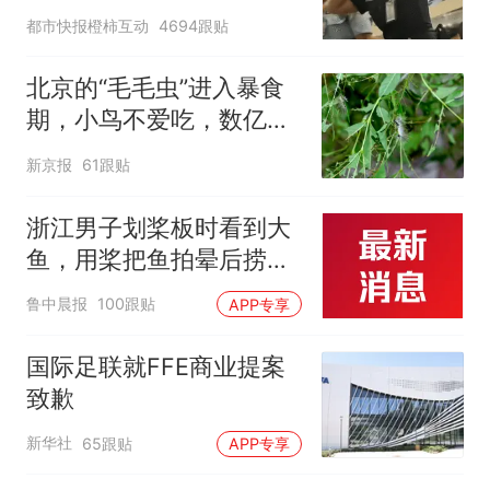
作，泰国机场最新回应：
都市快报橙柿互动
4694跟贴
拒绝登机决定由航司作
出；亲历者：曾承诺免费
北京的“毛毛虫”进入暴食
改签但没兑现
期，小鸟不爱吃，数亿头
小蜂迎战
新京报
61跟贴
浙江男子划桨板时看到大
鱼，用桨把鱼拍晕后捞
起；当事人：鱼重7斤6
鲁中晨报
100跟贴
APP专享
两，做成红烧辣子鱼块，
味道很好
国际足联就FFE商业提案
致歉
新华社
65跟贴
APP专享