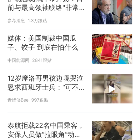
生
笔试第一被第二名传话劝弃考
前与最高领袖联络"非常困
官方通报
难"
制裁瓜子饺子，美国怕什
热
参考消息
1.3万跟贴
么？
媒体：美国制裁中国瓜
子、饺子 到底在怕什么
中国能源网
2841跟贴
12岁摩洛哥男孩边境哭泣
恳求西班牙士兵：“可不可
以不要把我遣返回国”
青蜂侠Bee
997跟贴
泰航拒载22名中国乘客，
安保人员做“拉眼角”动