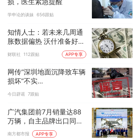
损，医生紧急提醒
学申论的谈妹
656跟贴
知情人士：若未来几周通
胀数据偏热 沃什准备好加
息
财联社
112跟贴
APP专享
网传“深圳地面沉降致车辆
损坏”不实
（2026·08·06）
今日辟谣
7跟贴
广汽集团前7月销量达88
万辆，自主品牌出口同比
增130%
南方都市报
APP专享