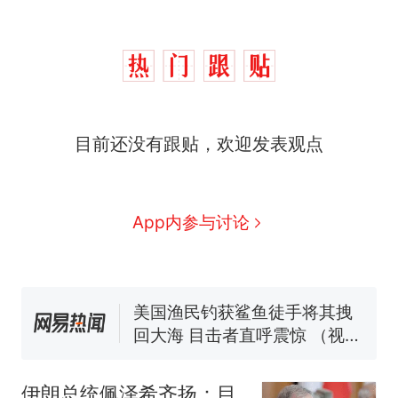
目前还没有跟贴，欢迎发表观点
制裁瓜子饺子，美国怕什
热
么？
费大厨“全国小炒肉大王”称
新
App内参与讨论
号，仅凭视频评出？中国烹饪
协会回应
男子上山采菌偶然发现鸡枞菌
窝，原地守1天等它长大：挖了
140多朵
美国渔民钓获鲨鱼徒手将其拽
回大海 目击者直呼震惊 （视频
来源：参考消息）
那个在床头放菜刀的女孩，因
老师一句“跟我回家”改写了人
伊朗总统佩泽希齐扬：目