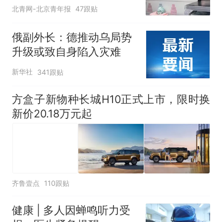
应
北青网-北京青年报
47跟贴
俄副外长：德推动乌局势
升级或致自身陷入灾难
新华社
341跟贴
方盒子新物种长城H10正式上市，限时换
新价20.18万元起
齐鲁壹点
110跟贴
健康 | 多人因蝉鸣听力受