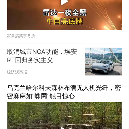
家禽搞笑事务所
取消城市NOA功能，埃安
RT回归务实主义
经济观察报
乌克兰哈尔科夫森林布满无人机光纤，密
密麻麻如“蛛网”触目惊心