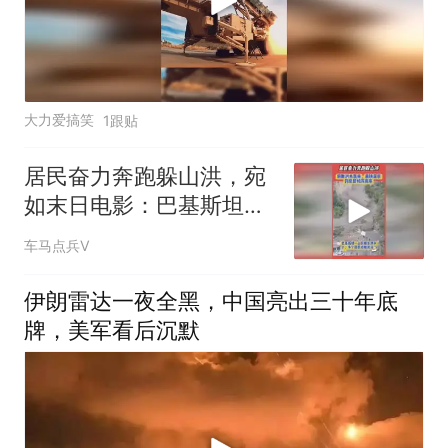
大力爱搞笑
1跟贴
居民奋力奔跑躲山洪，宛
如末日电影：巴基斯坦旁
遮普省爆发山洪
车马点兵V
伊朗雷达一夜全黑，中国亮出三十年底
牌，美军看后沉默