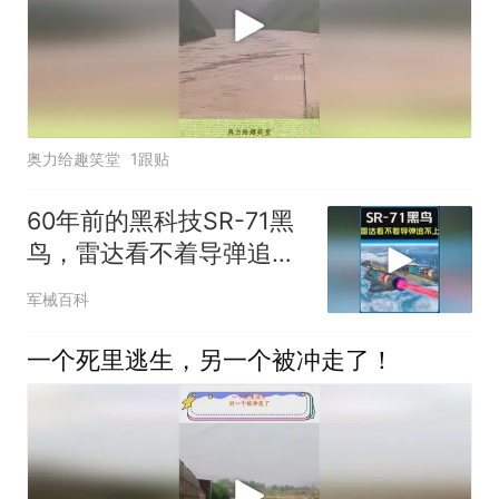
奥力给趣笑堂
1跟贴
60年前的黑科技SR-71黑
鸟，雷达看不着导弹追不
上！ #军事科普
军械百科
一个死里逃生，另一个被冲走了！