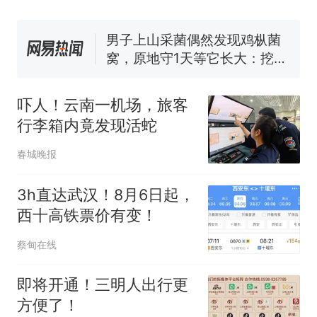
协会回应
男子上山采菌偶然发现鸡枞菌
窝，原地守1天等它长大：挖了
140多朵
美国渔民钓获鲨鱼徒手将其拽
回大海 目击者直呼震惊 （视频
来源：参考消息）
笔试第一被第二名传话劝弃考
官方通报
吓人！云南一机场，旅客
那个在床头放菜刀的女孩，
热
行李箱内竟发现活蛇
因老师一句“跟我回家”改写了
春城晚报
人生
3h直达武汉！8月6日起，
西十高铁票价有变！
蔡甸在线
即将开通！三明人出行更
方便了！