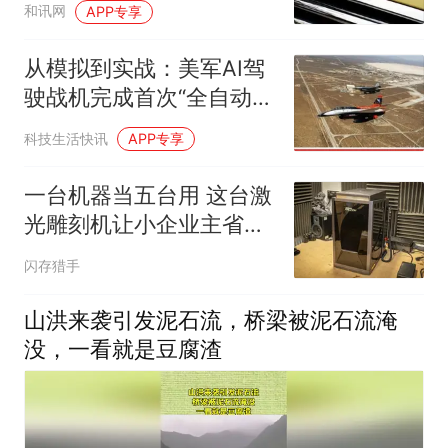
和讯网
APP专享
从模拟到实战：美军AI驾
驶战机完成首次“全自动”
拦截
科技生活快讯
APP专享
一台机器当五台用 这台激
光雕刻机让小企业主省下
空间和成本
闪存猎手
山洪来袭引发泥石流，桥梁被泥石流淹
没，一看就是豆腐渣