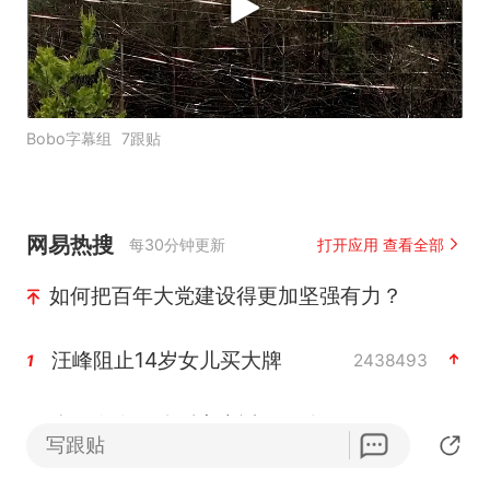
Bobo字幕组
7跟贴
网易热搜
每30分钟更新
打开应用 查看全部
如何把百年大党建设得更加坚强有力？
汪峰阻止14岁女儿买大牌
2438493
1
台风白海豚体型变大近似13个浙江面积
2316544
2
写跟贴
夜幕落下 运动上场
2292402
3