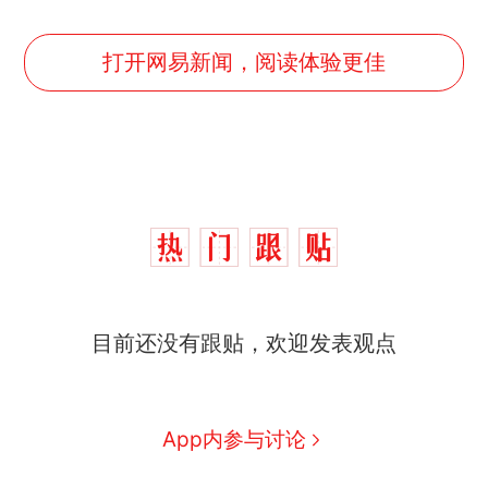
打开网易新闻，阅读体验更佳
那个在床头放菜刀的女孩，
热
目前还没有跟贴，欢迎发表观点
因老师一句“跟我回家”改写了
人生
制裁瓜子饺子，美国怕什
新
么？
App内参与讨论
费大厨“全国小炒肉大王”称
号，仅凭视频评出？中国烹饪