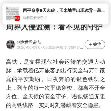
打开
西平命案8天未破，玉米地里出现诡异一幕，我突然想起了欧金中
速看最新快讯
周界入侵监测：看不见的守护
创意世界杂志
关注
2026-06-08 07:03
·北京
·网易号优质内容创作者
高铁，是支撑现代社会运转的交通大动
脉，承载着亿万旅客的出行安全与万千家
庭的平安期盼。日夜奔涌的银色铁轨之
上，列车的每一次平稳穿梭，都离不开全
方位、全天候的安全守护。看似畅通无阻
的高铁线路，实则时刻潜藏着安全隐患。