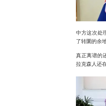
中方这次处
了转圜的余
真正离谱的
拉克森人还