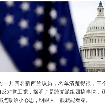
的一共四名新西兰议员，名单清楚得很，三
自反对党工党，摆明了是跨党派组团搞事情，还
，那点政治小心思，明眼人一眼就能看穿。