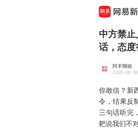
中方禁止
话，态度
阿丰聊娱
2026-06-08
你敢信？新
令，结果反
三句话听完
耙说我们不