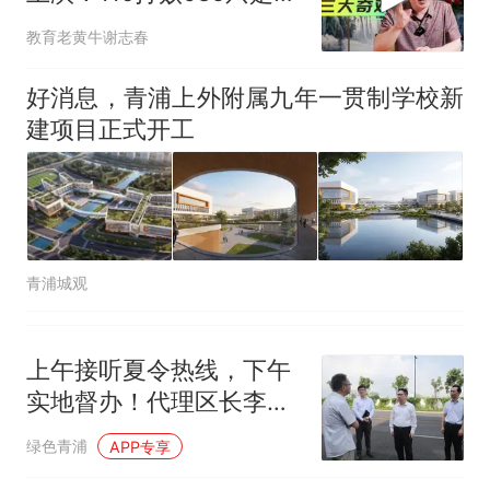
一
教育老黄牛谢志春
好消息，青浦上外附属九年一贯制学校新
建项目正式开工
青浦城观
上午接听夏令热线，下午
实地督办！代理区长李峰
现场协调解决群众出行诉
绿色青浦
APP专享
求