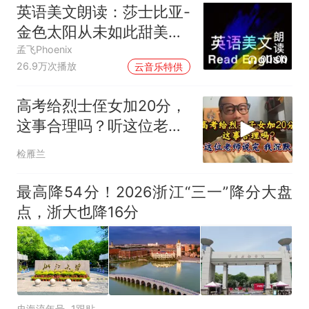
英语美文朗读：莎士比亚-
金色太阳从未如此甜美吻
过
孟飞Phoenix
00:00
26.9万次播放
云音乐特供
高考给烈士侄女加20分，
这事合理吗？听这位老师
说完，我沉默了
检雁兰
最高降54分！2026浙江“三一”降分大盘
点，浙大也降16分
史海流年号
1跟贴