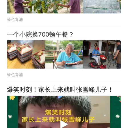
绿色青浦
一个小院换700顿午餐？
绿色青浦
爆笑时刻！家长上来就叫张雪峰儿子！