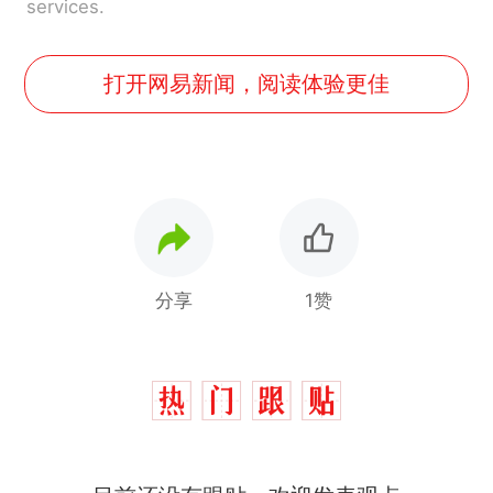
services.
打开网易新闻，阅读体验更佳
分享
1赞
那个在床头放菜刀的女孩，
热
因老师一句“跟我回家”改写了
人生
制裁瓜子饺子，美国怕什
新