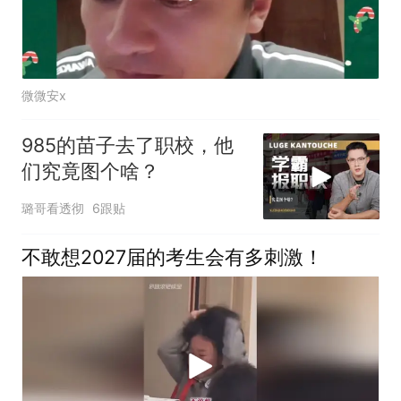
微微安x
985的苗子去了职校，他
们究竟图个啥？
璐哥看透彻
6跟贴
不敢想2027届的考生会有多刺激！