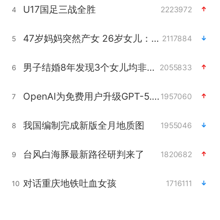
U17国足三战全胜
2223972
4
47岁妈妈突然产女 26岁女儿：很震惊
2117884
5
男子结婚8年发现3个女儿均非亲生
2055833
6
OpenAI为免费用户升级GPT-5.6 Luna
1957060
7
我国编制完成新版全月地质图
1955046
8
台风白海豚最新路径研判来了
1820682
9
对话重庆地铁吐血女孩
1716111
10