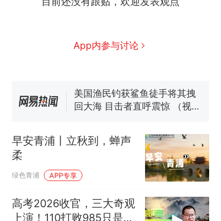
目前还没有跟贴，欢迎发表观点
么？
费大厨“全国小炒肉大王”称
号，仅凭视频评出？中国烹饪
协会回应
男子上山采菌偶然发现鸡枞菌
App内参与讨论
窝，原地守1天等它长大：挖了
140多朵
美国渔民钓获鲨鱼徒手将其拽
回大海 目击者直呼震惊 （视频
来源：参考消息）
笔试第一被第二名传话劝弃考
官方通报
那个在床头放菜刀的女孩，
热
因老师一句“跟我回家”改写了
早安青浦丨立秋到，蝉声
人生
柔
绿色青浦
APP专享
高考2026收官，三大奇观
上演！110打败985只是其