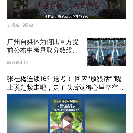
志愿通
3跟贴
广州自媒体为何比官方提
前公布中考录取分数线？
原因待查清
南方都市报
张桂梅连续16年送考！ 回应"放狠话""嘴
上说赶紧走吧，走了以后觉得心里空空
的"