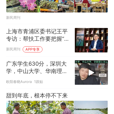
新民周刊
上海市青浦区委书记王平
专访：帮扶工作要把握“普
惠共享”与“长效赋能”
新民周刊
APP专享
广东学生630分，深圳大
学，中山大学、华南理工
怎么选！
欧阳春晓Aurora
1跟贴
甜到年底，根本停不下来