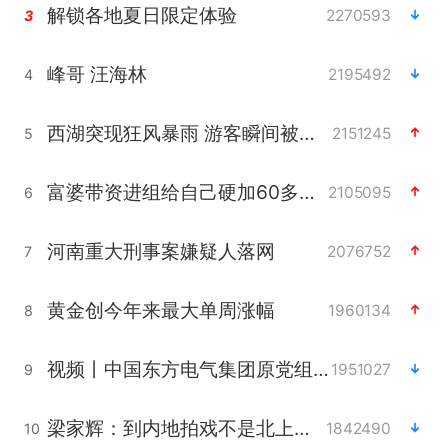
解锁各地夏日限定体验
2270593
3
峰哥 汪海林
2195492
4
西湖突现狂风暴雨 游客瞬间被浇透
2151245
5
富婆带资进组给自己硬加60多场吻戏
2105095
6
河南重大刑事案嫌疑人落网
2076752
7
黄金创今年来最大单周涨幅
1960134
8
视频丨中国东方电气集团原党组副书记、董事宋致远被查
1951027
9
梁家辉：到内地拍戏不是北上是回归
1842490
10