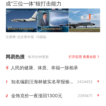
成“三位一体”核打击能力
北青网-北京青年报
10跟贴
网易热搜
每30分钟更新
打开应用 查看全部
人民的健康、体质、幸福一脉相承
知名编剧汪海林被实名举报偷税漏税
2424452
1
金饰克价一夜涨回1300元
2395471
2