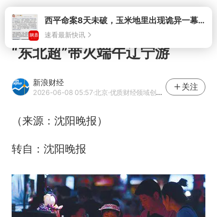
打开
西平命案8天未破，玉米地里出现诡异一幕，我突然想起了欧金中
速看最新快讯
“东北超”带火端午辽宁游
新浪财经
关注
2026-06-08 05:57
·北京
·优质财经领域创作者
（来源：沈阳晚报）
转自：沈阳晚报