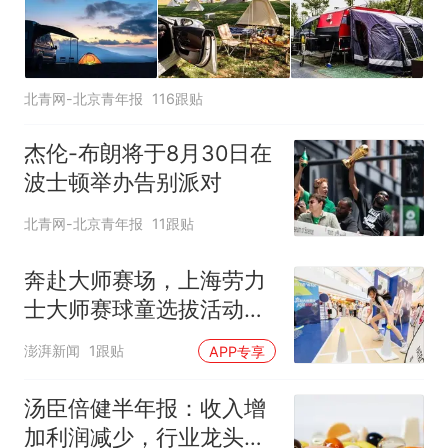
北青网-北京青年报
116跟贴
杰伦-布朗将于8月30日在
波士顿举办告别派对
北青网-北京青年报
11跟贴
奔赴大师赛场，上海劳力
士大师赛球童选拔活动启
动
澎湃新闻
1跟贴
APP专享
汤臣倍健半年报：收入增
加利润减少，行业龙头的