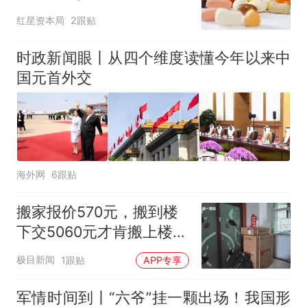
AB面
红星资本局
2跟贴
时政新闻眼丨从四个维度读懂今年以来中
国元首外交
海外网
6跟贴
搬家报价570元，搬到楼
下交5060元才肯搬上楼！
女子傻眼了
极目新闻
1跟贴
APP专享
军情时间到丨“六爷”挂一颗出场！我国形