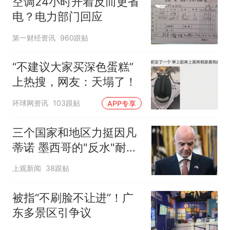
空调24小时开着反而更省
电？电力部门回应
第一财经资讯
960跟贴
“不建议大家买深色蛋糕”
上热搜，网友：天塌了！
环球网资讯
103跟贴
APP专享
三个国家和地区力挺因凡
蒂诺 墨西哥的"反水"耐人
寻味
上观新闻
38跟贴
被指“不刷脸不让进”！广
东多景区引争议