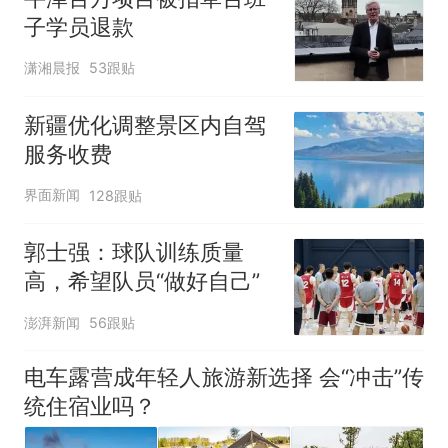
子学员退款
潇湘晨报
53跟贴
新疆优化调整景区内自驾
服务收费
界面新闻
128跟贴
郭士强：球队训练质量
高，希望队员“做好自己”
澎湃新闻
56跟贴
电车露营成年轻人旅游新选择 会“冲击”传
统住宿业吗？