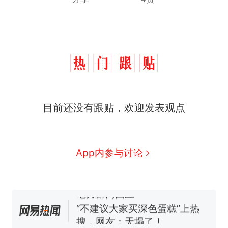
那个在床头放菜刀的女孩，
热
因老师一句“跟我回家”改写了
人生
搬家报价570元，搬到楼下
新
目前还没有跟贴，欢迎发表观点
交5060元才肯搬上楼！女子傻
眼了……
佛山一中学招聘物理教师，笔
试前13名均遭淘汰？教育局：
已叫停招聘，成立调查组全面
笔试第一被第二名传话劝弃考
App内参与讨论
核查
官方通报
空调24小时开着反而更省电？
电力部门回应
“不建议大家买深色蛋糕”上热
搜，网友：天塌了！