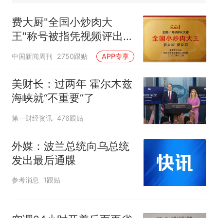
那个在床头放菜刀的女孩，
热
因老师一句“跟我回家”改写了
费大厨"全国小炒肉大
人生
王"称号被指凭视频评出
官方回应
中国新闻周刊
2750跟贴
APP专享
美财长：过两年 霍尔木兹
海峡就“不重要”了
第一财经资讯
476跟贴
外媒：波兰总统向乌总统
发出最后通牒
参考消息
1跟贴