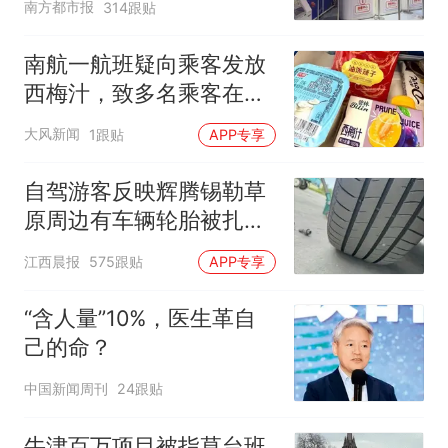
南方都市报
314跟贴
南航一航班疑向乘客发放
西梅汁，致多名乘客在飞
行途中排队上厕所！乘
大风新闻
1跟贴
APP专享
客：机上100多人只有2个
厕所；客服回应：并非每
自驾游客反映辉腾锡勒草
架飞机都会发放西梅汁
原周边有车辆轮胎被扎，
修理店铺换胎价格高达千
江西晨报
575跟贴
APP专享
元，官方发布情况通报
“含人量”10%，医生革自
己的命？
中国新闻周刊
24跟贴
牛津百万项目被指草台班